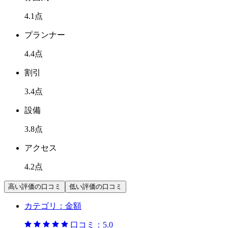
4.1
点
プランナー
4.4
点
割引
3.4
点
設備
3.8
点
アクセス
4.2
点
高い評価の口コミ
低い評価の口コミ
カテゴリ：
金額
口コミ：
5.0