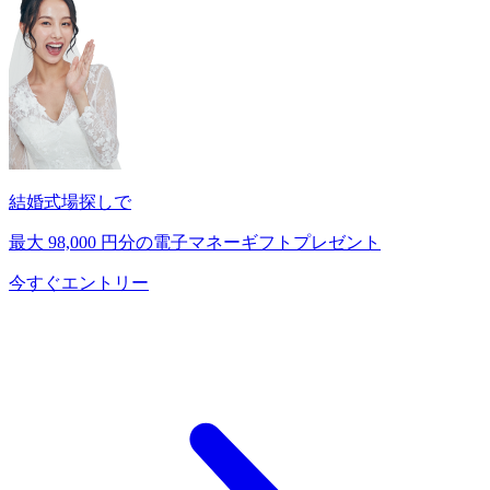
結婚式場探しで
最大
98,000
円分の電子マネーギフトプレゼント
今すぐエントリー