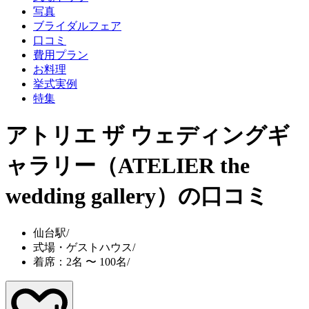
写真
ブライダルフェア
口コミ
費用プラン
お料理
挙式実例
特集
アトリエ ザ ウェディングギ
ャラリー（ATELIER the
wedding gallery）
の口コミ
仙台駅
/
式場・ゲストハウス
/
着席：2名 〜 100名
/