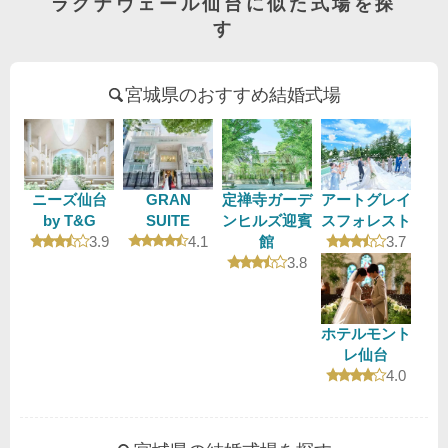
ラグナヴェール仙台に似た式場を探
す
宮城県のおすすめ結婚式場
GRAN
ニーズ仙台
定禅寺ガーデ
アートグレイ
SUITE
by T&G
ンヒルズ迎賓
スフォレスト
口コミ評価
口コミ評価
口コミ評
4.1
3.9
館
3.7
口コミ評価
3.8
ホテルモント
レ仙台
口コミ評
4.0