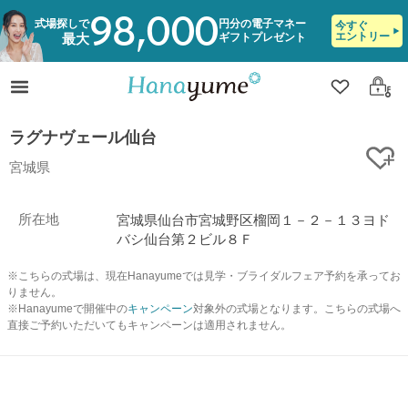
98,000
式場探しで
円分の電子マネー
今すぐ
エントリー
ギフトプレゼント
最大
クリップ
ログ
ラグナヴェール仙台
ク
宮城県
所在地
宮城県仙台市宮城野区榴岡１－２－１３ヨド
バシ仙台第２ビル８Ｆ
※こちらの式場は、現在Hanayumeでは見学・ブライダルフェア予約を承ってお
りません。
※Hanayumeで開催中の
キャンペーン
対象外の式場となります。こちらの式場へ
直接ご予約いただいてもキャンペーンは適用されません。