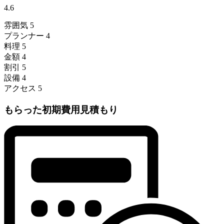
4.6
雰囲気
5
プランナー
4
料理
5
金額
4
割引
5
設備
4
アクセス
5
もらった初期費用見積もり