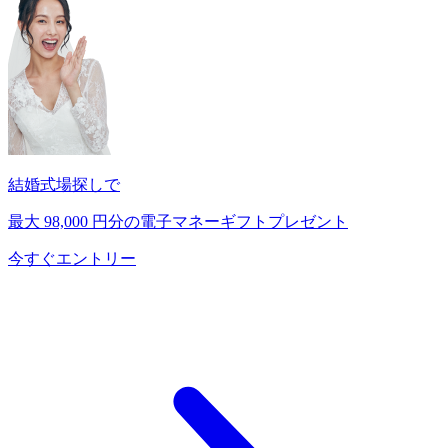
結婚式場探しで
最大
98,000
円分の電子マネーギフトプレゼント
今すぐエントリー