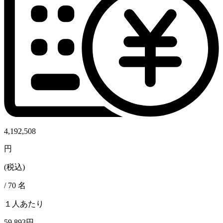
4,192,508
円
(税込)
/
70
名
１人あたり
59,893円