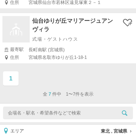
住所
宮城県仙台市若林区遠見塚東２－１
仙台ゆりが丘マリアージュアン
ヴィラ
式場・ゲストハウス
最寄駅
長町南駅 (宮城県)
住所
宮城県名取市ゆりが丘1-18-1
1
ページ目
全
7
件中 1〜7件を表示
東北 , 宮城県
エリア