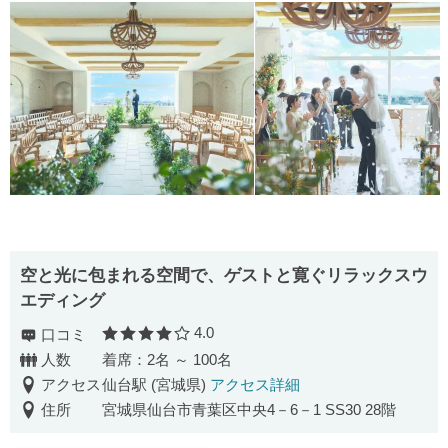
空と光に包まれる空間で、ゲストと寛ぐリラックスウ
エディング
4.0
口コミ
口コミ評価
人数
着席：2名 ～ 100名
アクセス
仙台駅 (宮城県)
アクセス詳細
住所
宮城県仙台市青葉区中央4－6－1 SS30 28階