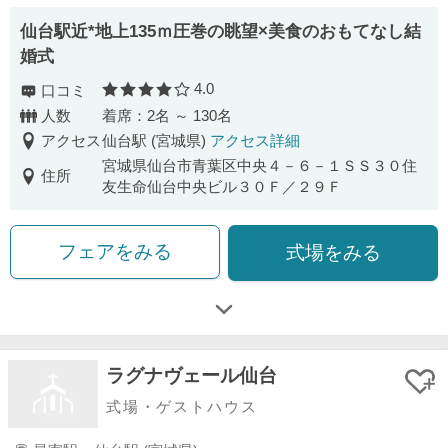
仙台駅近*地上135ｍ圧巻の眺望×美食のおもてなし結
婚式
4.0
口コミ
口コミ評価
人数
着席：2名 ～ 130名
アクセス
仙台駅 (宮城県)
アクセス詳細
宮城県仙台市青葉区中央４－６－１ＳＳ３０住
住所
友生命仙台中央ビル３０Ｆ／２９Ｆ
フェアをみる
式場をみる
ラグナヴェール仙台
式場・ゲストハウス