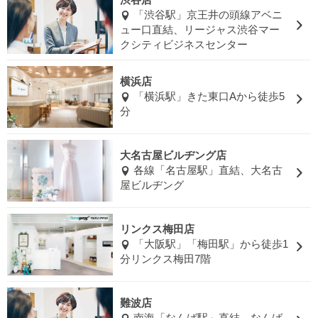
渋谷店
「渋谷駅」京王井の頭線アベニ
ュー口直結、リージャス渋谷マー
クシティビジネスセンター
横浜店
「横浜駅」きた東口Aから徒歩5
分
大名古屋ビルヂング店
各線「名古屋駅」直結、大名古
屋ビルヂング
リンクス梅田店
「大阪駅」「梅田駅」から徒歩1
分リンクス梅田7階
難波店