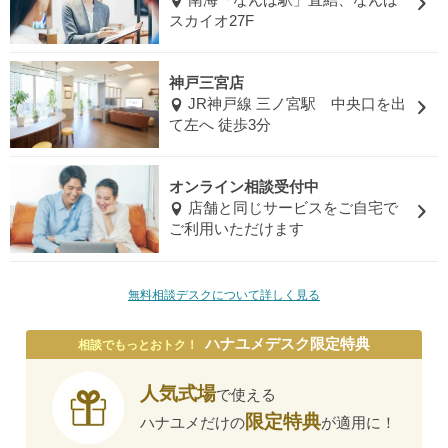
南海「なんば駅」直結、なんば
スカイオ27F
神戸三宮店
JR神戸線 三ノ宮駅 中央口を出
て左へ 徒歩3分
オンライン相談受付中
店舗と同じサービスをご自宅で
ご利用いただけます
無料相談デスクについて詳しく見る
ハナユメデスク限定特典
相談でもっとおトク！
人気式場
で使える
限定特典
ハナユメだけの
が適用に！