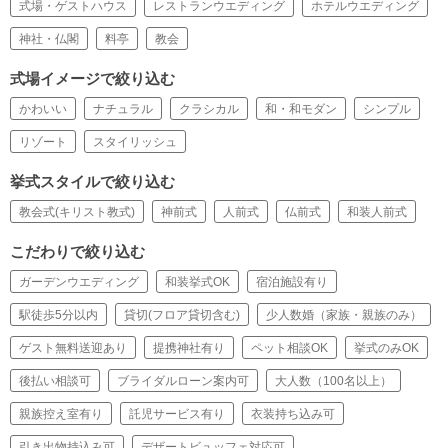
式場・ゲストハウス
レストランウエディング
ホテルウエディング
神社・仏閣
料亭
教会
式場イメージで絞り込む
かわいい
ナチュラル
クラシカル
和・和モダン
シンプル
リゾート
スタイリッシュ
挙式スタイルで絞り込む
教会式(キリスト教式)
神前式
人前式
仏前式
和装人前式
こだわりで絞り込む
ガーデンウエディング
和装挙式OK
宿泊施設有り
駅徒歩5分以内
貸切(フロア貸切含む)
少人数婚（家族・親族のみ）
ゲスト無料送迎あり
提携神社有り
ペット相談OK
挙式のみOK
後払い相談可
ブライダルローン案内可
大人数（100名以上）
親族控え室有り
託児サービス有り
衣装持ち込み可
引き出物持込み可
デザートビュッフェ対応可