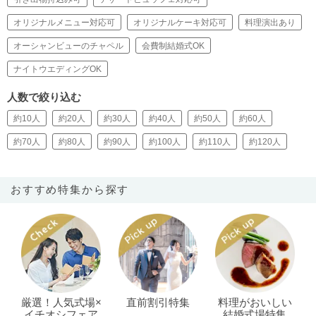
オリジナルメニュー対応可
オリジナルケーキ対応可
料理演出あり
オーシャンビューのチャペル
会費制結婚式OK
ナイトウエディングOK
人数で絞り込む
約10人
約20人
約30人
約40人
約50人
約60人
約70人
約80人
約90人
約100人
約110人
約120人
おすすめ特集から探す
厳選！人気式場×
直前割引特集
料理がおいしい
イチオシフェア
結婚式場特集