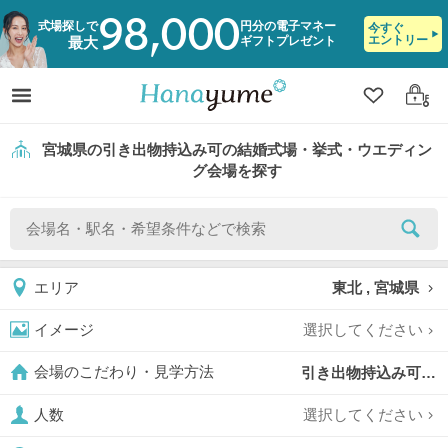
98,000
式場探しで
円分の電子マネー
今すぐ
エントリー
ギフトプレゼント
最大
クリップ
ログ
宮城県の引き出物持込み可の結婚式場・挙式・ウエディン
グ会場を探す
東北 , 宮城県
エリア
選択してください
イメージ
引き出物持込み可,
会場のこだわり・見学方法
選択してください
人数