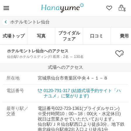
クリップ
ログ
ホテルモントレ仙台
ブライダル
式場トップ
写真
口コミ
費用
フェア
ホテルモントレ仙台へのアクセス
クリ
仙台駅/ ホテルウエディング/ 着席：2名 ～ 130名
式場へのアクセス
所在地
宮城県仙台市青葉区中央４－１－８
電話番号
0120-791-317 (結婚式場予約サイト「ハ
ナユメ」に繋がります)
最寄り駅／
電話番号022-723-1361(ブライダルサロン)
交通
※受付時間10：00～18：00(火・水定休日)
祝日は営業させていただいております。
仙台駅/ＪＲ仙台駅西口より徒歩3分、地下鉄
南北線仙台駅南2出入口より徒歩1分