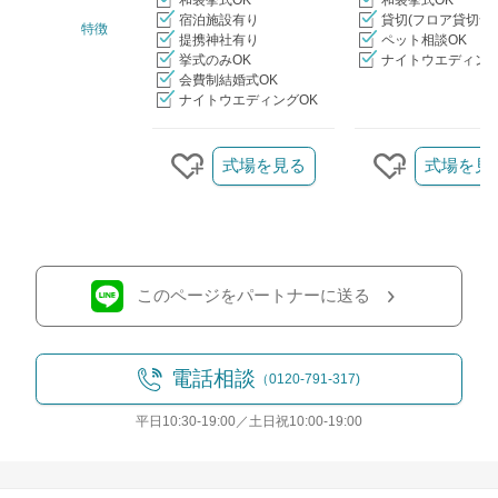
和装挙式OK
和装挙式OK
宿泊施設有り
貸切(フロア貸切含
特徴
提携神社有り
ペット相談OK
挙式のみOK
ナイトウエディング
会費制結婚式OK
ナイトウエディングOK
クリップ/詳細を見る
式場を見る
式場を見
クリップする
クリップす
このページをパートナーに送る
電話相談
（0120-791-317)
平日10:30-19:00／土日祝10:00-19:00