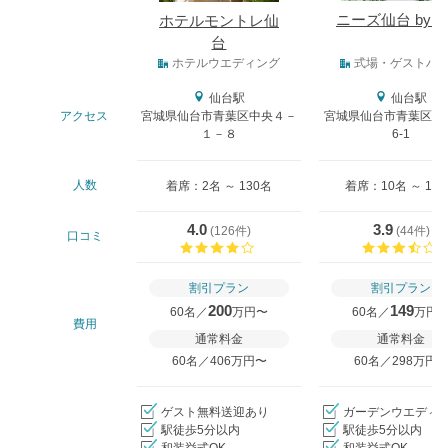
ニーズ仙台 by T
ホテルモントレ仙
台
式場タイプ
ホテルウエディング
式場・ゲストハ
仙台駅
仙台駅
アクセス
宮城県仙台市青葉区中央４－
宮城県仙台市青葉区一番
１－８
6-1
人数
着席：2名 ～ 130名
着席：10名 ～ 13
4.0
3.9
(
126件
)
(
44件
)
口コミ
口コミ評価
割引プラン
割引プラン
200
149
60名／
万円〜
60名／
万円
費用
通常料金
通常料金
60名／406万円〜
60名／298万円
ゲスト無料送迎あり
ガーデンウエディ
駅徒歩5分以内
駅徒歩5分以内