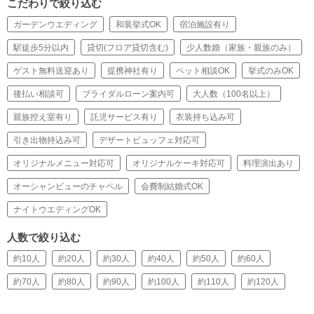
こだわりで絞り込む
ガーデンウエディング
和装挙式OK
宿泊施設有り
駅徒歩5分以内
貸切(フロア貸切含む)
少人数婚（家族・親族のみ）
ゲスト無料送迎あり
提携神社有り
ペット相談OK
挙式のみOK
後払い相談可
ブライダルローン案内可
大人数（100名以上）
親族控え室有り
託児サービス有り
衣装持ち込み可
引き出物持込み可
デザートビュッフェ対応可
オリジナルメニュー対応可
オリジナルケーキ対応可
料理演出あり
オーシャンビューのチャペル
会費制結婚式OK
ナイトウエディングOK
人数で絞り込む
約10人
約20人
約30人
約40人
約50人
約60人
約70人
約80人
約90人
約100人
約110人
約120人