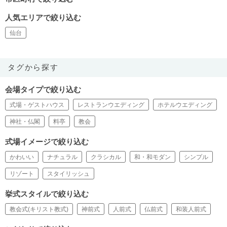
人気エリアで絞り込む
仙台
タグから探す
会場タイプで絞り込む
式場・ゲストハウス
レストランウエディング
ホテルウエディング
神社・仏閣
料亭
教会
式場イメージで絞り込む
かわいい
ナチュラル
クラシカル
和・和モダン
シンプル
リゾート
スタイリッシュ
挙式スタイルで絞り込む
教会式(キリスト教式)
神前式
人前式
仏前式
和装人前式