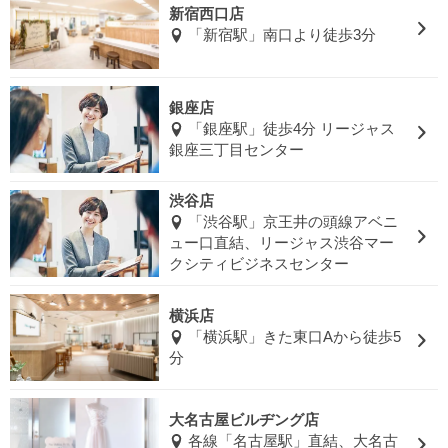
新宿西口店
「新宿駅」南口より徒歩3分
銀座店
「銀座駅」徒歩4分 リージャス
銀座三丁目センター
渋谷店
「渋谷駅」京王井の頭線アベニ
ュー口直結、リージャス渋谷マー
クシティビジネスセンター
横浜店
「横浜駅」きた東口Aから徒歩5
分
大名古屋ビルヂング店
各線「名古屋駅」直結、大名古