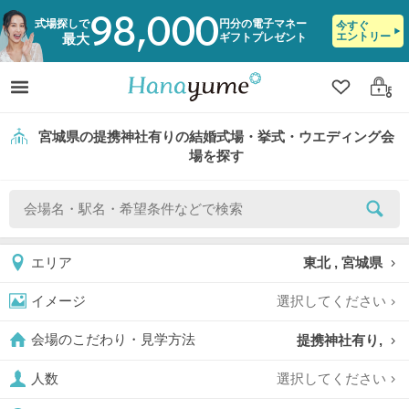
98,000
式場探しで
円分の電子マネー
今すぐ
エントリー
ギフトプレゼント
最大
クリップ
ログ
宮城県の提携神社有りの結婚式場・挙式・ウエディング会
場を探す
東北 , 宮城県
エリア
選択してください
イメージ
提携神社有り,
会場のこだわり・見学方法
選択してください
人数