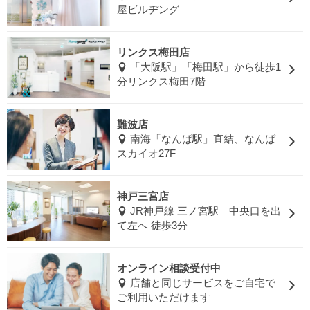
屋ビルヂング
リンクス梅田店
「大阪駅」「梅田駅」から徒歩1
分リンクス梅田7階
難波店
南海「なんば駅」直結、なんば
スカイオ27F
神戸三宮店
JR神戸線 三ノ宮駅 中央口を出
て左へ 徒歩3分
オンライン相談受付中
店舗と同じサービスをご自宅で
ご利用いただけます