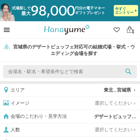
98,000
式場探しで
円分の電子マネー
今すぐ
エントリー
ギフトプレゼント
最大
クリップ
ログ
宮城県のデザートビュッフェ対応可の結婚式場・挙式・ウ
エディング会場を探す
東北 , 宮城県
エリア
選択してください
イメージ
デザートビュッフェ対応可,
会場のこだわり・見学方法
選択してください
人数