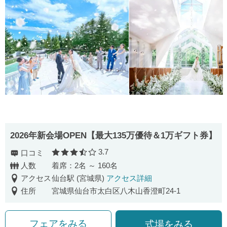
2026年新会場OPEN【最大135万優待＆1万ギフト券】
3.7
口コミ
口コミ評価
人数
着席：2名 ～ 160名
アクセス
仙台駅 (宮城県)
アクセス詳細
住所
宮城県仙台市太白区八木山香澄町24-1
フェアをみる
式場をみる