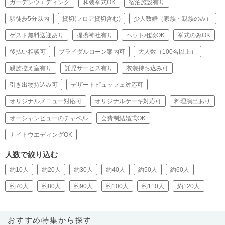
ガーデンウエディング
和装挙式OK
宿泊施設有り
駅徒歩5分以内
貸切(フロア貸切含む)
少人数婚（家族・親族のみ）
ゲスト無料送迎あり
提携神社有り
ペット相談OK
挙式のみOK
後払い相談可
ブライダルローン案内可
大人数（100名以上）
親族控え室有り
託児サービス有り
衣装持ち込み可
引き出物持込み可
デザートビュッフェ対応可
オリジナルメニュー対応可
オリジナルケーキ対応可
料理演出あり
オーシャンビューのチャペル
会費制結婚式OK
ナイトウエディングOK
人数で絞り込む
約10人
約20人
約30人
約40人
約50人
約60人
約70人
約80人
約90人
約100人
約110人
約120人
おすすめ特集から探す