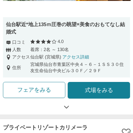
仙台駅近*地上135ｍ圧巻の眺望×美食のおもてなし結
婚式
4.0
口コミ
口コミ評価
人数
着席：2名 ～ 130名
アクセス
仙台駅 (宮城県)
アクセス詳細
宮城県仙台市青葉区中央４－６－１ＳＳ３０住
住所
友生命仙台中央ビル３０Ｆ／２９Ｆ
フェアをみる
式場をみる
プライベートリゾートカリメーラ