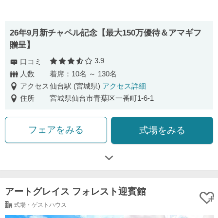
26年9月新チャペル記念【最大150万優待＆アマギフ
贈呈】
3.9
口コミ
口コミ評価
人数
着席：10名 ～ 130名
アクセス
仙台駅 (宮城県)
アクセス詳細
住所
宮城県仙台市青葉区一番町1-6-1
フェアをみる
式場をみる
アートグレイス フォレスト迎賓館
式場・ゲストハウス