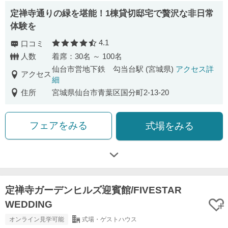
定禅寺通りの緑を堪能！1棟貸切邸宅で贅沢な非日常
体験を
4.1
口コミ
口コミ評価
人数
着席：30名 ～ 100名
仙台市営地下鉄 勾当台駅 (宮城県)
アクセス詳
アクセス
細
住所
宮城県仙台市青葉区国分町2-13-20
フェアをみる
式場をみる
定禅寺ガーデンヒルズ迎賓館/FIVESTAR
WEDDING
オンライン見学可能
式場・ゲストハウス