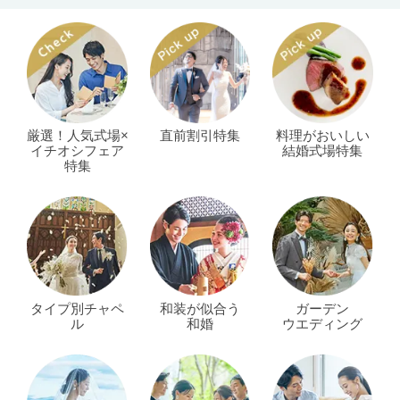
厳選！人気式場×
直前割引特集
料理がおいしい
イチオシフェア
結婚式場特集
特集
タイプ別チャペ
和装が似合う
ガーデン
ル
和婚
ウエディング