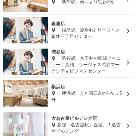
「新宿駅」南口より徒歩3分
銀座店
「銀座駅」徒歩4分 リージャス
銀座三丁目センター
渋谷店
「渋谷駅」京王井の頭線アベニ
ュー口直結、リージャス渋谷マー
クシティビジネスセンター
横浜店
「横浜駅」きた東口Aから徒歩5
分
大名古屋ビルヂング店
各線「名古屋駅」直結、大名古
屋ビルヂング