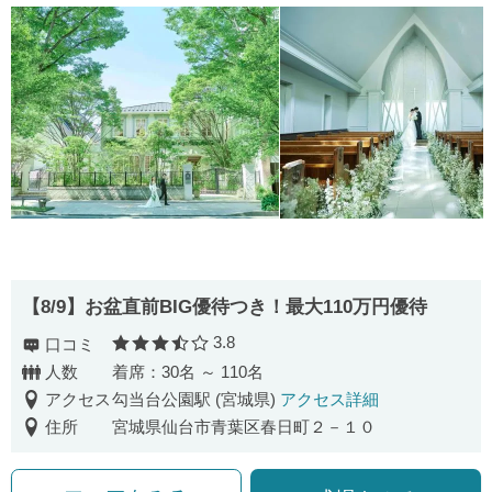
【8/9】お盆直前BIG優待つき！最大110万円優待
3.8
口コミ
口コミ評価
人数
着席：30名 ～ 110名
アクセス
勾当台公園駅 (宮城県)
アクセス詳細
住所
宮城県仙台市青葉区春日町２－１０