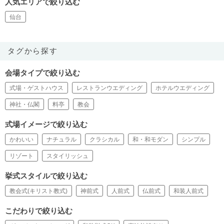
人気エリアで絞り込む
仙台
タグから探す
会場タイプで絞り込む
式場・ゲストハウス
レストランウエディング
ホテルウエディング
神社・仏閣
料亭
教会
式場イメージで絞り込む
かわいい
ナチュラル
クラシカル
和・和モダン
シンプル
リゾート
スタイリッシュ
挙式スタイルで絞り込む
教会式(キリスト教式)
神前式
人前式
仏前式
和装人前式
こだわりで絞り込む