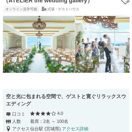
（ATELIER the wedding gallery）
オンライン見学可能
式場・ゲストハウス
空と光に包まれる空間で、ゲストと寛ぐリラックスウ
エディング
4.0
口コミ
口コミ評価
人数
着席：2名 ～ 100名
アクセス
仙台駅 (宮城県)
アクセス詳細