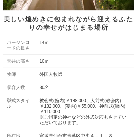
美しい煌めきに包まれながら迎えるふた
りの幸せがはじまる場所
バージンロ
14ｍ
ードの長さ
天井の高さ
10ｍ
牧師
外国人牧師
収容人数
80名
挙式スタイ
教会式(館内)￥198,000、人前式(教会内)
ル
￥132,000、(宴内)￥55,000、神前式(館内)
￥110,000
※ご指定の神社などの外式対応もさせてい
ただいております。
所在地
宮城県仙台市青葉区中央４－１－８