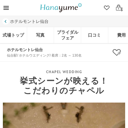
クリップ
ログ
ホテルモントレ仙台
ブライダル
式場トップ
写真
口コミ
費用
フェア
ホテルモントレ仙台
クリ
仙台駅/ ホテルウエディング/ 着席：2名 ～ 130名
挙式シーンが映える！
こだわりのチャペル