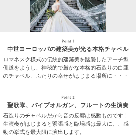
Point 1
中世ヨーロッパの建築美が光る本格チャペル
ロマネスク様式の伝統的建築美を踏襲したアーチ型
側道をようし、神秘的で厳かな本格的石造りの白亜
のチャペル。ふたりの幸せがはじまる場所に・・・
Point 2
聖歌隊、パイプオルガン、フルートの生演奏
石造りのチャペルだから音の反響は感動ものです！
生演奏がはじまると緊張感と臨場感は最大に、、感
動の挙式を最大限に演出します。