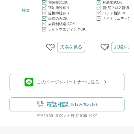
和装挙式OK
和装挙式OK
宿泊施設有り
貸切(フロア貸切含
特徴
提携神社有り
ペット相談OK
挙式のみOK
ナイトウエディング
会費制結婚式OK
ナイトウエディングOK
クリップ/詳細を見る
式場を見る
式場を見
クリップする
クリップす
このページをパートナーに送る
電話相談
（0120-791-317)
平日10:30-19:00／土日祝10:00-19:00