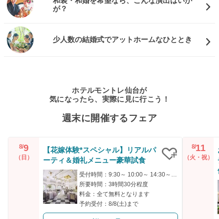
和装・和婚を希望なら、こんな演出はいか
が？
少人数の結婚式でアットホームなひととき
ホテルモントレ仙台が
気になったら、実際に見に行こう！
週末に開催するフェア
9
11
8/
8/
【花嫁体験*スペシャル】リアルパ
（日）
（火・祝）
ーティ＆婚礼メニュー豪華試食
クリップ
受付時間：9:30～ 10:00～ 14:30～ 15:00～
所要時間：3時間30分程度
料金：全て無料となります
予約受付：8/8(土)まで