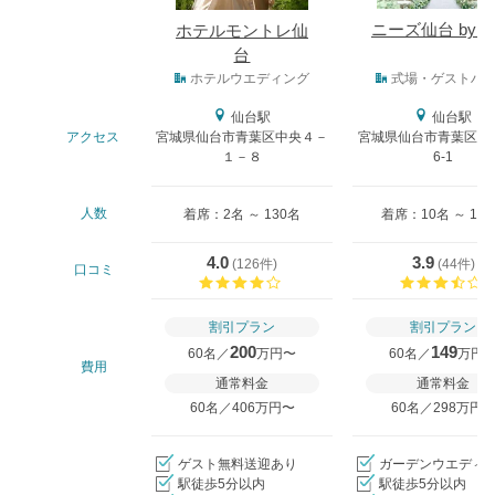
ニーズ仙台 by T
ホテルモントレ仙
台
式場タイプ
ホテルウエディング
式場・ゲストハ
仙台駅
仙台駅
アクセス
宮城県仙台市青葉区中央４－
宮城県仙台市青葉区一番
１－８
6-1
人数
着席：2名 ～ 130名
着席：10名 ～ 13
4.0
3.9
(
126件
)
(
44件
)
口コミ
口コミ評価
割引プラン
割引プラン
200
149
60名／
万円〜
60名／
万円
費用
通常料金
通常料金
60名／406万円〜
60名／298万円
ゲスト無料送迎あり
ガーデンウエディ
駅徒歩5分以内
駅徒歩5分以内