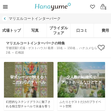
クリップ
ログ
マリエルコートインターパーク
ブライダル
式場トップ
写真
口コミ
費用
フェア
マリエルコートインターパークの特集
宇都宮駅/ 式場・ゲストハウス/ 着席：10名 ～ 150名， ハナユメなら
クリ
2名 ～ 応相談
挙式シーンが映える！
少人数の結婚式で
こだわりのチャペル
アットホームなひととき
幻想的なステンドグラスに魅了さ
ふたりとゲストだけのプライベ
れる独立型チャペルで永遠を誓う
ート空間