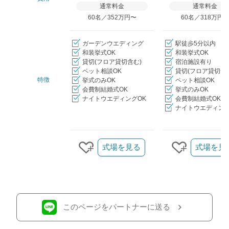
通常料金
通常料金
60名／352万円〜
60名／318万円
ガーデンウエディング
駅徒歩5分以内
和装挙式OK
和装挙式OK
貸切(フロア貸切含む)
宿泊施設有り
ペット相談OK
貸切(フロア貸切含
特徴
挙式のみOK
ペット相談OK
会費制結婚式OK
挙式のみOK
ナイトウエディングOK
会費制結婚式OK
ナイトウエディング
クリップ/詳細を見る
式場を見る
式場を見
クリップする
クリップす
このページをパートナーに送る