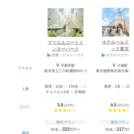
式場
ホテルベルクラ
マリエルコートイ
ック東京
ンターパーク
式場タイプ
式場・ゲストハウス
ホテルウエディ
宇都宮駅
大塚駅
アクセス
栃木県上三川町磯岡602−2
東京都豊島区南大塚3－
着席：10名 ～ 150名， ハ
着席：2名 ～ 180
人数
ナユメなら2名 ～ 応相談
3.9
4.0
(
43件
)
(
952件
)
口コミ
口コミ評価
割引プラン
割引プラン
223
217
60名／
万円〜
60名／
万円
費用