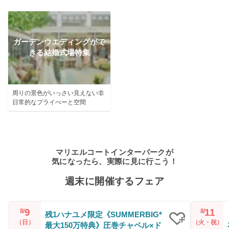
ガーデンウエディングがで
きる結婚式場特集
周りの景色がいっさい見えない非
日常的なプライべーと空間
マリエルコートインターパークが
気になったら、実際に見に行こう！
週末に開催するフェア
9
11
8/
8/
残1ハナユメ限定《SUMMERBIG*
（日）
（火・祝）
最大150万特典》圧巻チャペル×ド