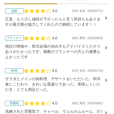
4.0
金額
20代
女性
2026/07/13
口コミ評価
正直、もう少し値段が下がったらと言う気持ちもありま
すが最大限が協力してくれたので納得しています！！
4.0
プランナー
30代
男性
2026/08/02
口コミ評価
他社の情報や、挙式会場の決め方もアドバイスくださり
ありがたかったです。複数のプランナーの方との連携も
よかったです
4.0
料理
20代
女性
2026/07/18
口コミ評価
サラダとメインの肉料理、デザートをいただいた。和洋
食にこだわり、きれいな皿盛りであった。美味しくいた
だき、とても満足だった。
4.0
雰囲気
30代
男性
2026/08/02
口コミ評価
洗練された雰囲気で、チャペル、ウェルカムルーム、3つ