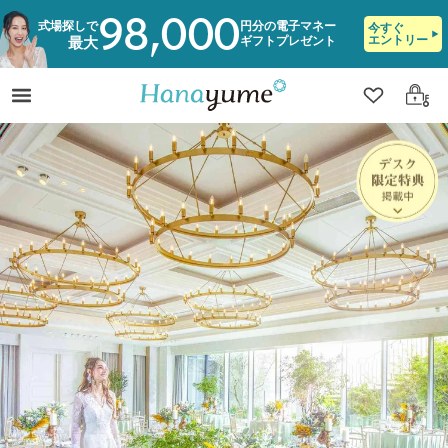
98,000
式場探しで
円分の電子マネー
今すぐ
エントリー
ギフトプレゼント
最大
クリップ
ログ