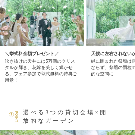
＼挙式料全額プレゼント／
天候に左右されない
吹き抜けの天井には5万個のクリス
緑に囲まれた祭壇は
タルが輝き、花嫁を美しく輝かせ
ならず、祭壇の雨粒
る。フェア参加で挙式無料の特典ご
的な空間に
用意！
選べる3つの貸切会場×開
POINT
2
放的なガーデン