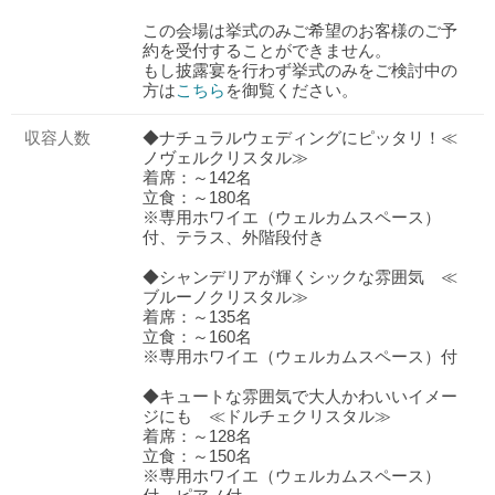
この会場は挙式のみご希望のお客様のご予
約を受付することができません。
もし披露宴を行わず挙式のみをご検討中の
方は
こちら
を御覧ください。
収容人数
◆ナチュラルウェディングにピッタリ！≪
ノヴェルクリスタル≫
着席：～142名
立食：～180名
※専用ホワイエ（ウェルカムスペース）
付、テラス、外階段付き
◆シャンデリアが輝くシックな雰囲気 ≪
ブルーノクリスタル≫
着席：～135名
立食：～160名
※専用ホワイエ（ウェルカムスペース）付
◆キュートな雰囲気で大人かわいいイメー
ジにも ≪ドルチェクリスタル≫
おトクな特典つきフェア
着席：～128名
フェア一覧
8/8
残◯
(土)
立食：～150名
※専用ホワイエ（ウェルカムスペース）
《来館特典》最大1.5万アマゾンギフト