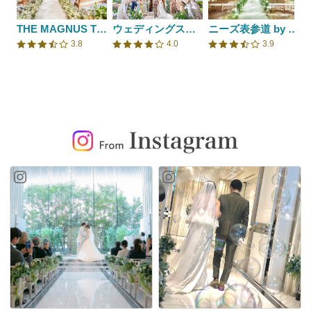
THE MAGNUS TOKYO （ザ マグナス トウキョウ）
ウェディングスホテル・ベルクラシック東京
ニーズ表参道 by T&G WEDDING(旧 表参道TERRACE)
3.8
4.0
3.9
口コミ評価
口コミ評価
口コミ評価