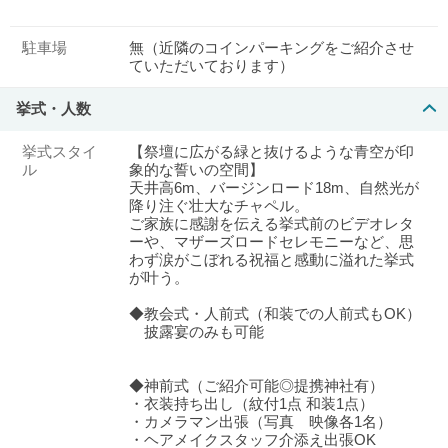
駐車場
無（近隣のコインパーキングをご紹介させ
ていただいております）
挙式・人数
挙式スタイ
【祭壇に広がる緑と抜けるような青空が印
ル
象的な誓いの空間】
天井高6m、バージンロード18m、自然光が
降り注ぐ壮大なチャペル。
ご家族に感謝を伝える挙式前のビデオレタ
ーや、マザーズロードセレモニーなど、思
わず涙がこぼれる祝福と感動に溢れた挙式
が叶う。
◆教会式・人前式（和装での人前式もOK）
披露宴のみも可能
◆神前式（ご紹介可能◎提携神社有）
・衣装持ち出し（紋付1点 和装1点）
・カメラマン出張（写真 映像各1名）
・ヘアメイクスタッフ介添え出張OK