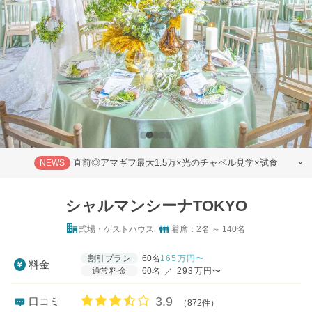
直前◎アマギフ最大1.5万×光のチャペル見学×試食
NEWS
シャルマンシーナTOKYO
式場・ゲストハウス
着席：2名 ～ 140名
割引プラン
60名
165
万円〜
料金
通常料金
60名
／
293万円〜
口コミ評価
3.9
口コミ
（872件）