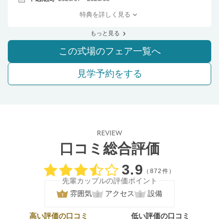
特典を詳しく見る
もっと見る
この式場のフェア一覧へ
見学予約をする
REVIEW
口コミ総合評価
口コミ評価
3.9
（872件）
先輩カップルの評価ポイント
雰囲気
アクセス
設備
高い評価の口コミ
低い評価の口コミ