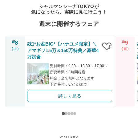
シャルマンシーナTOKYOが
気になったら、実際に見に行こう！
週末に開催するフェア
8
9
8/
8/
残1*お盆BIG*【ハナユメ限定】＼
（土）
（日）
アマギフ1.5万＆150万特典／豪華4
クリップ
万試食
受付時間：9:30～ 13:30～ 17:00～
所要時間：3時間程度
料金：全て無料となります
予約受付：8/7(金)まで
詳しく見る
GALLERY