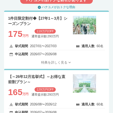
ハナユメのおトクな割引があります
ハナユメがおトクな理由
1件目限定割付◆【27年1～3月】シ
ーズンプラン
175
119万円OFF
万円
通常提示額:293万円
挙式期間
2027/01〜2027/03
適用人数
60名
申込期間
2026/07〜2026/08
特典を詳しく見る
【～26年12月迄挙式】～お得な直
前割プラン～
165
129万円OFF
万円
通常提示額:293万円
挙式期間
2026/08〜2026/12
適用人数
60名
申込期間
2026/07〜2026/08