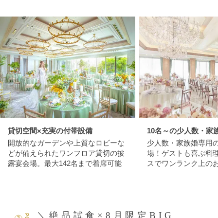
貸切空間×充実の付帯設備
10名～の少人数・家
開放的なガーデンや上質なロビーな
少人数・家族婚専用
どが備えられたワンフロア貸切の披
場！ゲストも喜ぶ料
露宴会場。最大142名まで着席可能
スでワンランク上の
＼絶品試食×8月限定BIG