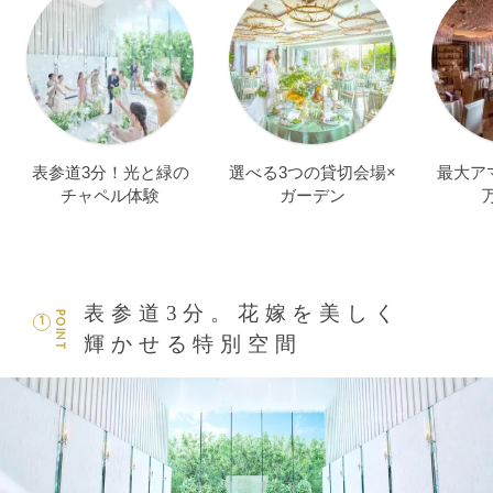
表参道3分！光と緑の
選べる3つの貸切会場×
最大アマ
チャペル体験
ガーデン
表参道3分。花嫁を美しく
POINT
1
輝かせる特別空間