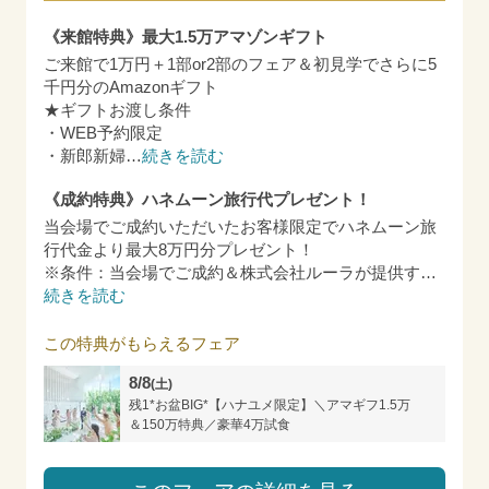
《来館特典》最大1.5万アマゾンギフト
ご来館で1万円＋1部or2部のフェア＆初見学でさらに5
千円分のAmazonギフト
★ギフトお渡し条件
・WEB予約限定
・新郎新婦
…
続きを読む
《成約特典》ハネムーン旅行代プレゼント！
当会場でご成約いただいたお客様限定でハネムーン旅
行代金より最大8万円分プレゼント！
※条件：当会場でご成約＆株式会社ルーラが提供す
…
続きを読む
この特典がもらえるフェア
8/8
(土)
残1*お盆BIG*【ハナユメ限定】＼アマギフ1.5万
＆150万特典／豪華4万試食