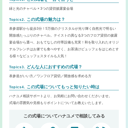
緑と光のチャペル × 3つの貸切披露宴会場
この式場の魅力は？
Topics2.
表参道駅から徒歩3分！5万個のクリスタルが光り輝く自然光で明るい
開放感たっぷりのチャペル。テイストの異なる3つのフロア貸切の披露
宴会場から選べ、おもてなしの付帯設備も充実！和を取り入れたオリジ
ナルフレンチはお箸でも食べやすく、お茶漬けビュッフェをはじめとす
る様々なビュッフェスタイルも人気！
どんな人におすすめの式場？
Topics3.
表参道がいい方／ワンフロア貸切／開放感を求める方
この式場についてもっと知りたい時は
Topics4.
ハナユメ相談サポートより、お気軽にお問い合わせくださいませ。
式場の雰囲気や見積もりポイントについてお教えいたします。
この式場についてハナユメで相談してみる