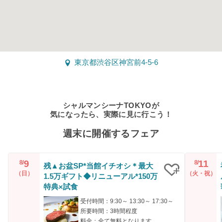
東京都渋谷区神宮前4-5-6
シャルマンシーナTOKYOが
気になったら、実際に見に行こう！
週末に開催するフェア
9
11
8/
8/
残▲お盆SP*当館イチオシ＊最大
（日）
（火・祝）
1.5万ギフト◆リニューアル*150万
クリップ
特典×試食
受付時間：9:30～ 13:30～ 17:30～
所要時間：3時間程度
料金：全て無料となります