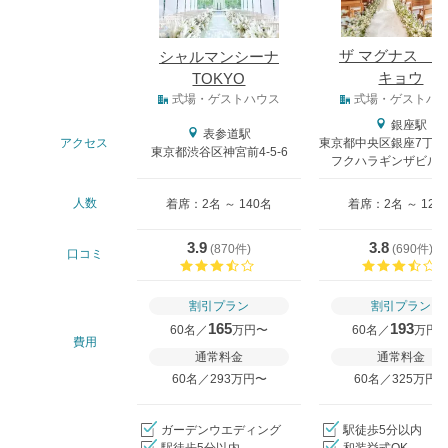
ザ マグナス 
シャルマンシーナ
キョウ
TOKYO
式場タイプ
式場・ゲストハウス
式場・ゲストハ
銀座駅
表参道駅
アクセス
東京都中央区銀座7丁目
東京都渋谷区神宮前4-5-6
フクハラギンザビル9-
人数
着席：2名 ～ 140名
着席：2名 ～ 128
3.9
3.8
(
870件
)
(
690件
)
口コミ
口コミ評価
割引プラン
割引プラン
165
193
60名／
万円〜
60名／
万円
費用
通常料金
通常料金
60名／293万円〜
60名／325万円
ガーデンウエディング
駅徒歩5分以内