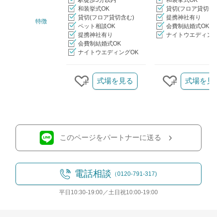
駅徒歩5分以内
和装挙式OK
和装挙式OK
貸切(フロア貸切含
貸切(フロア貸切含む)
提携神社有り
特徴
ペット相談OK
会費制結婚式OK
提携神社有り
ナイトウエディング
会費制結婚式OK
ナイトウエディングOK
クリップ/詳細を見る
式場を見る
式場を見
クリップする
クリップす
このページをパートナーに送る
電話相談
（0120-791-317)
平日10:30-19:00／土日祝10:00-19:00