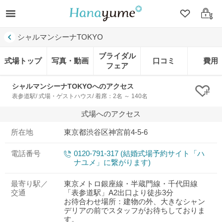
クリップ
ログ
シャルマンシーナTOKYO
ブライダル
式場トップ
写真・動画
口コミ
費用
フェア
シャルマンシーナTOKYOへのアクセス
クリ
表参道駅/ 式場・ゲストハウス/ 着席：2名 ～ 140名
式場へのアクセス
所在地
東京都渋谷区神宮前4-5-6
電話番号
0120-791-317 (結婚式場予約サイト「ハ
ナユメ」に繋がります)
最寄り駅／
東京メトロ銀座線・半蔵門線・千代田線
交通
「表参道駅」A2出口より徒歩3分
お待合わせ場所：建物の外、大きなシャン
デリアの前でスタッフがお待ちしておりま
す。