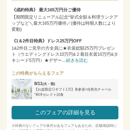
《成約特典》 最大165万円分ご優待
【期間限定リニューアル記念*挙式全額＆料理ランクア
ップなど＼最大165万円優待／(優待は時期人数により
変動)
《1＆2件目特典》ドレス25万円OFF
1&2件目ご見学の方全員に★衣裳総額25万円プレゼン
ト（ウエディングドレス10万円&２着目衣裳10万円&タ
キシード5万円）★デザー
…
続きを読む
この特典がもらえるフェア
8/11
(火・祝)
【お盆限定◎ギフト1万】表参道×自然光チャペル
*和洋セレクト試食
このフェアの詳細を見る
※特典のないフェアや条件があるフェアもあるため、店舗/相談時に