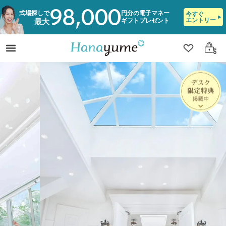
98,000
式場探しで
円分の電子マネー
今すぐ
エントリー
ギフトプレゼント
最大
クリップ
ログ