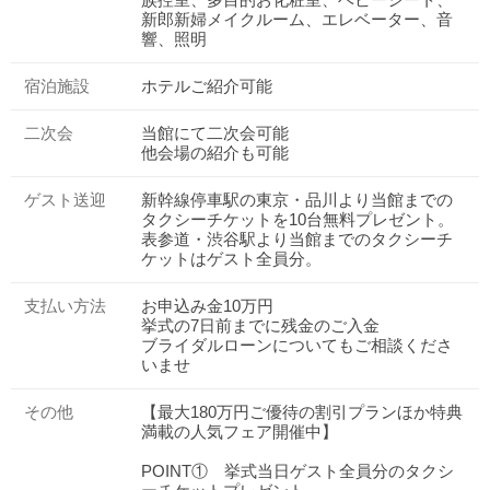
新郎新婦メイクルーム、エレベーター、音
響、照明
宿泊施設
ホテルご紹介可能
二次会
当館にて二次会可能
他会場の紹介も可能
ゲスト送迎
新幹線停車駅の東京・品川より当館までの
タクシーチケットを10台無料プレゼント。
表参道・渋谷駅より当館までのタクシーチ
ケットはゲスト全員分。
支払い方法
お申込み金10万円
挙式の7日前までに残金のご入金
ブライダルローンについてもご相談くださ
いませ
その他
【最大180万円ご優待の割引プランほか特典
おトクな特典つきフェア
満載の人気フェア開催中】
フェア一覧
8/11
残◯
(火・祝)
POINT① 挙式当日ゲスト全員分のタクシ
《成約特典》 最大165万円分ご優待