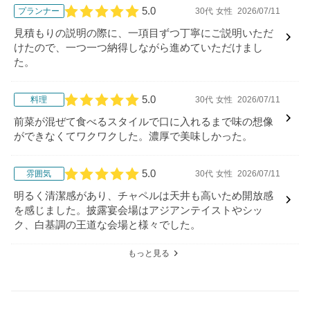
5.0
プランナー
30代
女性
2026/07/11
口コミ評価
見積もりの説明の際に、一項目ずつ丁寧にご説明いただ
けたので、一つ一つ納得しながら進めていただけまし
た。
5.0
料理
30代
女性
2026/07/11
口コミ評価
前菜が混ぜて食べるスタイルで口に入れるまで味の想像
ができなくてワクワクした。濃厚で美味しかった。
5.0
雰囲気
30代
女性
2026/07/11
口コミ評価
明るく清潔感があり、チャペルは天井も高いため開放感
を感じました。披露宴会場はアジアンテイストやシッ
ク、白基調の王道な会場と様々でした。
もっと見る