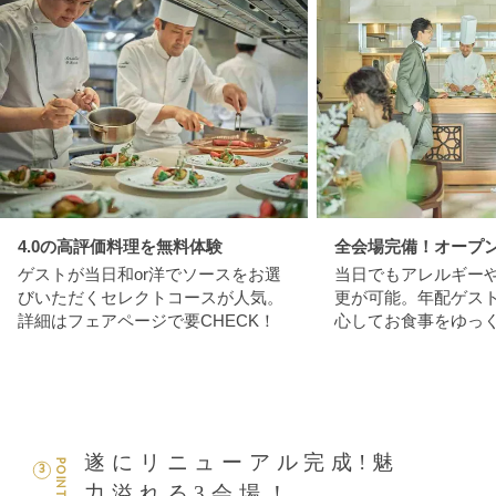
4.0の高評価料理を無料体験
全会場完備！オープ
ゲストが当日和or洋でソースをお選
当日でもアレルギー
びいただくセレクトコースが人気。
更が可能。年配ゲス
詳細はフェアページで要CHECK！
心してお食事をゆっ
遂にリニューアル完成!魅
POINT
3
力溢れる3会場！