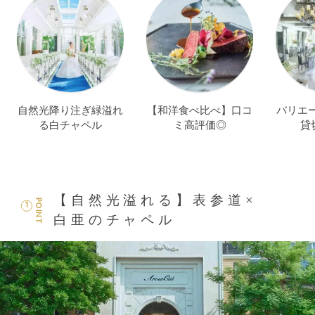
自然光降り注ぎ緑溢れ
【和洋食べ比べ】口コ
バリエ
る白チャペル
ミ高評価◎
貸
【自然光溢れる】表参道×
POINT
1
白亜のチャペル