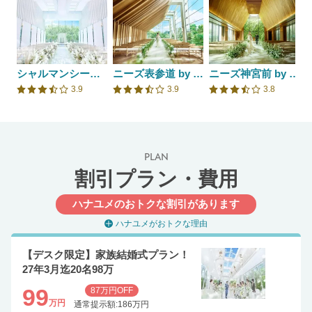
シャルマンシーナTOKYO
ニーズ表参道 by T&G WEDDING(旧 表参道TERRACE)
ニーズ神宮前 by T&G WEDDING(旧 アルモニーソルーナ表参道)
3.9
3.9
3.8
口コミ評価
口コミ評価
口コミ評価
PLAN
割引プラン・費用
ハナユメのおトクな割引があります
ハナユメがおトクな理由
【デスク限定】家族結婚式プラン！
27年3月迄20名98万
99
87万円OFF
万円
通常提示額:186万円