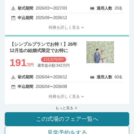
挙式期間
2026/03〜2027/03
適用人数
20名
申込期間
2025/09〜2026/12
特典を詳しく見る
【シンプルプランでお特！】26年
12月迄の結婚式限定でお特に
191
151万円OFF
万円
通常提示額:342万円
挙式期間
2026/04〜2026/12
適用人数
60名
申込期間
2026/04〜2026/08
特典を詳しく見る
もっと見る
この式場のフェア一覧へ
見学予約をする