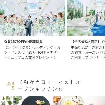
衣裳25万OFFの豪華特典
【全天候型×貸切】で
【1・2件目特典】ウェディング・カ
季節や気温に左右さ
ラードレスより25万円OFF＋デザー
の施設。お手洗い・
トビュッフェ人数分プレゼント！
ご用意しプライベー
【和洋当日チョイス】オ
POINT
2
ープンキッチン付