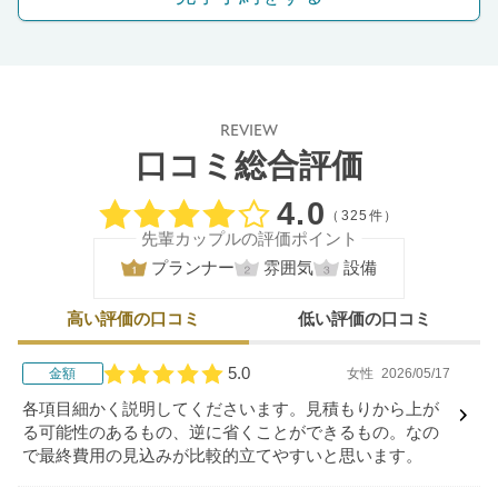
REVIEW
口コミ総合評価
口コミ評価
4.0
（325件）
先輩カップルの評価ポイント
プランナー
雰囲気
設備
高い評価の口コミ
低い評価の口コミ
5.0
金額
女性
2026/05/17
口コミ評価
各項目細かく説明してくださいます。見積もりから上が
る可能性のあるもの、逆に省くことができるもの。なの
で最終費用の見込みが比較的立てやすいと思います。