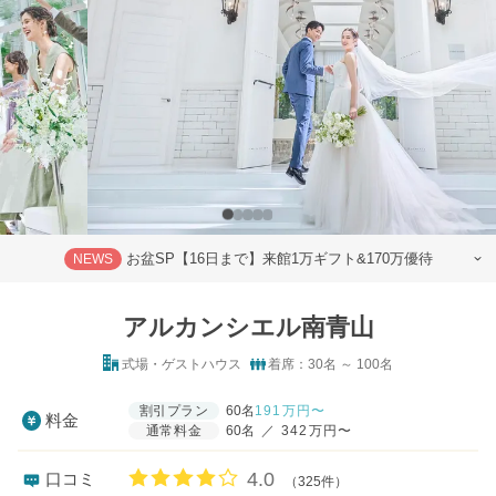
お盆SP【16日まで】来館1万ギフト&170万優待
NEWS
アルカンシエル南青山
式場・ゲストハウス
着席：30名 ～ 100名
割引プラン
60名
191
万円〜
料金
通常料金
60名
／
342万円〜
口コミ評価
4.0
口コミ
（325件）