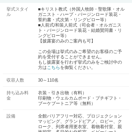
挙式スタイ
■キリスト教式（外国人牧師・聖歌隊・オル
ル
ガニスト・ハープ・バージンロード装花・
誓約書・式次第・リングピロー等）
■人前式/和装人前式（司会者・オルガニス
ト・バージンロード装花・結婚賛同書・リ
ングピロー等）
【披露宴のみのご案内も可】
この会場は挙式のみご希望のお客様のご予
約を受付することができません。
もし披露宴を行わず挙式のみをご検討中の
方は
こちら
を御覧ください。
収容人数
30～110名
持ち込み料
衣装・引き出物（有料）
金
印刷物・ウェルカムボード・プチギフト・
ブーケブートニア等（無料）
設備
全館バリアフリー対応、プロジェクション
マッピング、グランドピアノ、ロビー、ク
ローク、列席者用更衣室、着物着付室、親
族控室、多目的お化粧室、ベビーシート、