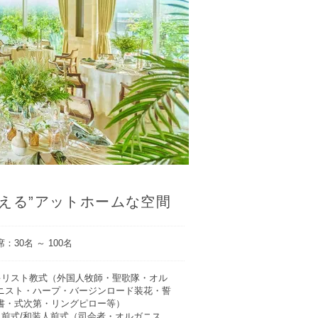
叶える”アットホームな空間
：30名 ～ 100名
キリスト教式（外国人牧師・聖歌隊・オル
ニスト・ハープ・バージンロード装花・誓
書・式次第・リングピロー等）
人前式/和装人前式（司会者・オルガニス