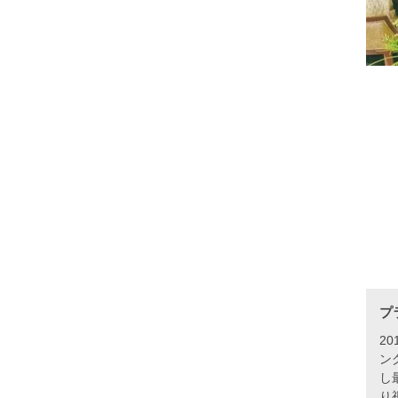
プ
2
ン
し
り