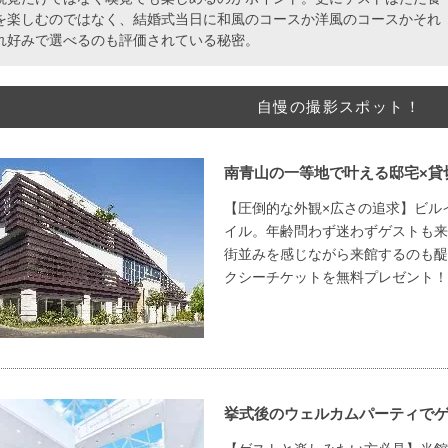
を楽しむのではなく、結婚式当日に和風のコースか洋風のコースかそれ
れ好みで選べるのも評価されている秘密。
自慢の撮影スポット！
南青山の一等地で叶える邸宅×貸
【圧倒的な外観×広さの追求】ビル
イル。年齢問わず迷わずゲストも来
街並みを感じながら来館するのも醍
クシーチケットを無料プレゼント！
挙式後のウェルカムパーティで