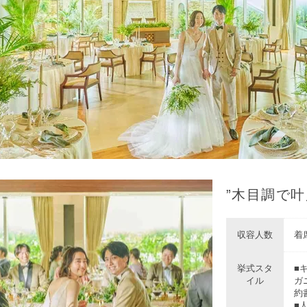
”木目調で
収容人数
着席
挙式スタ
■
イル
ガ
約
■