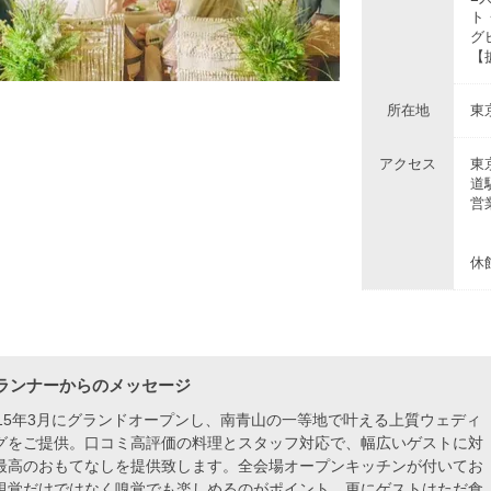
ト
グ
【
所在地
東
アクセス
東
道
営業
（
土
休
ランナーからのメッセージ
015年3月にグランドオープンし、南青山の一等地で叶える上質ウェディ
グをご提供。口コミ高評価の料理とスタッフ対応で、幅広いゲストに対
最高のおもてなしを提供致します。全会場オープンキッチンが付いてお
視覚だけではなく嗅覚でも楽しめるのがポイント。更にゲストはただ食