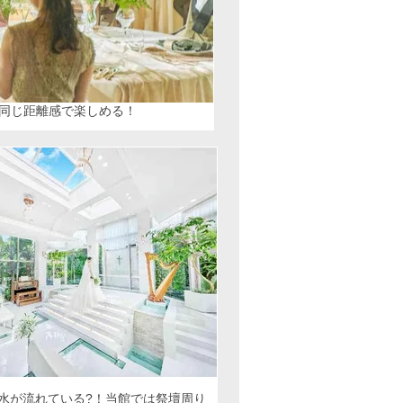
同じ距離感で楽しめる！
水が流れている?！当館では祭壇周り