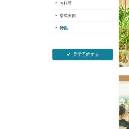
お料理
挙式実例
特集
見学予約する