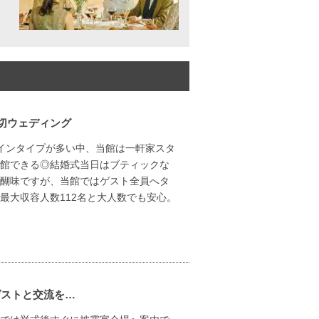
切ウェディング
インタイプが多い中、当館は一軒家スタ
館できる◎結婚式当日はブティックな
醐味ですが、当館ではゲスト全員へタ
最大収容人数112名と大人数でも安心。
ゲストと交流を…