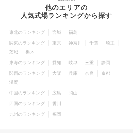
RANKING
他のエリアの
人気式場ランキングから探す
東北のランキング
宮城
福島
関東のランキング
東京
神奈川
千葉
埼玉
茨城
栃木
東海のランキング
愛知
岐阜
三重
静岡
関西のランキング
大阪
兵庫
奈良
京都
滋賀
中国のランキング
広島
岡山
四国のランキング
香川
九州のランキング
福岡