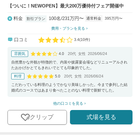
【ついに！NEWOPEN】最大200万優待付フェア開催中
料金
100名/231万円〜
通常料金
395万円〜
割引プラン
費用・プランを見る
口コミ
3.4
(
10件)
口コミ評価
4.0
雰囲気
20代
女性
2026/06/24
口コミ評価
自然豊かな外観が特徴的で、内装や披露宴会場などリニューアルされ
たおかげかとてもきれいでとても印象的でした。
5.0
料理
20代
女性
2026/06/24
口コミ評価
こだわっている料理のようでかなり美味しかった。今まで参列した結
婚式のコースではあまり食べたことのない料理で新鮮でした。
他の口コミを見る
式場を見る
クリップ