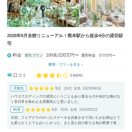
2026年9月全館リニューアル！熊本駅から徒歩4分の貸切邸
宅
料金
100名/220万円〜
通常料金
373万円〜
割引プラン
費用・プランを見る
口コミ
3.8
(
8件)
口コミ評価
5.0
雰囲気
20代
女性
2025/06/16
口コミ評価
ハウスウエディングの貸切ということもあり遮るものや余計な物がな
く非日常を味わえる雰囲気だと思いました。
5.0
料理
20代
女性
2026/02/22
口コミ評価
今回、フォアグラののったステーキを試食させて頂いたがお肉はとて
も柔らかくとてもおいしかった。また見た目の彩りも旬の野菜で美し
かった。