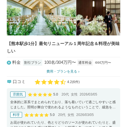
【熊本駅歩1分】最旬リニューアル１周年記念＆料理が美味
しい
料金
100名/304万円〜
通常料金
444万円〜
割引プラン
費用・プランを見る
口コミ
4.2
(
6件)
口コミ評価
5.0
雰囲気
20代
女性
2026/03/05
口コミ評価
全体的に茶系でまとめられており、落ち着いていて過ごしやすいと感
じました。照明が舞台で使われるようなものということで、緩急をつ
けた演出ができそうでした。
5.0
料理
20代
女性
2026/03/05
口コミ評価
お花が使われていたり、色とりどりのソースが使われていたりと、盛