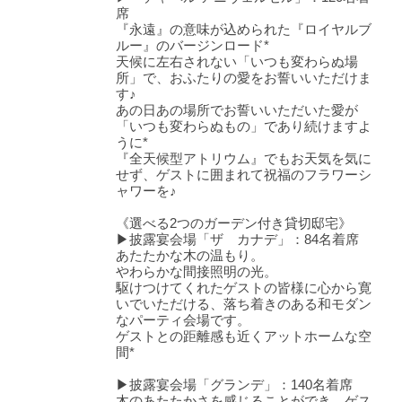
席
『永遠』の意味が込められた『ロイヤルブ
ルー』のバージンロード*
天候に左右されない「いつも変わらぬ場
所」で、おふたりの愛をお誓いいただけま
す♪
あの日あの場所でお誓いいただいた愛が
「いつも変わらぬもの」であり続けますよ
うに*
『全天候型アトリウム』でもお天気を気に
せず、ゲストに囲まれて祝福のフラワーシ
ャワーを♪
《選べる2つのガーデン付き貸切邸宅》
▶披露宴会場「ザ カナデ」：84名着席
あたたかな木の温もり。
やわらかな間接照明の光。
駆けつけてくれたゲストの皆様に心から寛
いでいただける、落ち着きのある和モダン
なパーティ会場です。
ゲストとの距離感も近くアットホームな空
間*
▶披露宴会場「グランデ」：140名着席
木のあたたかさを感じることができ、ゲス