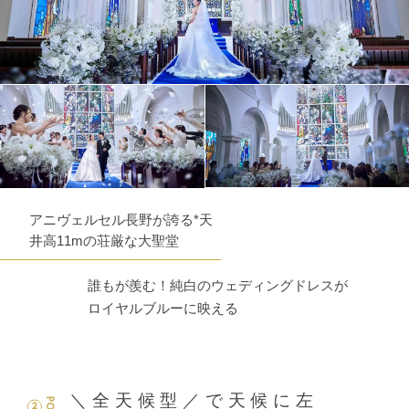
アニヴェルセル長野が誇る*天
井高11mの荘厳な大聖堂
誰もが羨む！純白のウェディングドレスが
ロイヤルブルーに映える
＼全天候型／で天候に左
2