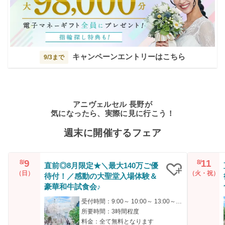
キャンペーンエントリーはこちら
9/3まで
アニヴェルセル 長野が
気になったら、実際に見に行こう！
週末に開催するフェア
9
11
8/
8/
直前◎8月限定★＼最大140万ご優
（日）
（火・祝）
待付！／感動の大聖堂入場体験＆
クリップ
豪華和牛試食会♪
受付時間：9:00～ 10:00～ 13:00～ 14:15～
所要時間：3時間程度
料金：全て無料となります