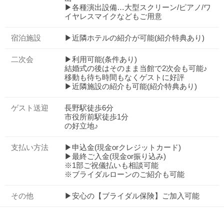
▶各種演出設備…大型スクリーン/ピアノ/ワ
イヤレスマイクなどもご用意
宿泊施設
▶近隣ホテルの紹介が可能(紹介特典あり)
二次会
▶利用可能(条件あり)
結婚式の後はそのまま当館で2次会も可能♪
移動も待ち時間もなくゲストに好評
▶近隣施設の紹介も可能(紹介特典あり)
ゲスト送迎
長野駅徒歩6分
市役所前駅徒歩1分
の好立地♪
支払い方法
▶申込金(現金orクレジットカード)
▶最終ご入金(現金or振り込み)
※1部ご祝儀払いも相談可能
※ブライダルローンのご紹介も可能
その他
▶安心の【ブライダル保険】ご加入可能