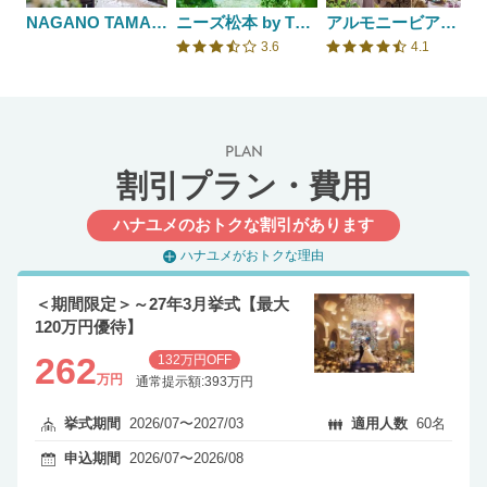
NAGANO TAMAHIMEDEN -長野玉姫殿-
ニーズ松本 by T&G WEDDING(旧 ガーデンヒルズ迎賓館 松本)
アルモニービアン（国登録有形文化財）/テイクアンドギヴ・ニーズウェディング
3.6
4.1
口コミ評価
口コミ評価
PLAN
割引プラン・費用
ハナユメのおトクな割引があります
ハナユメがおトクな理由
＜期間限定＞～27年3月挙式【最大
120万円優待】
262
132万円OFF
万円
通常提示額:393万円
挙式期間
2026/07〜2027/03
適用人数
60名
申込期間
2026/07〜2026/08