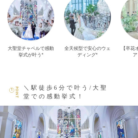
大聖堂チャペルで感動
全天候型で安心のウェ
【卒花
挙式が叶う*
ディング*
ア
＼駅徒歩6分で叶う/大聖
POINT
1
堂での感動挙式！