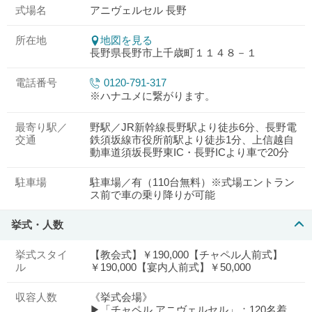
式場名
アニヴェルセル 長野
所在地
地図を見る
長野県長野市上千歳町１１４８－１
電話番号
0120-791-317
※ハナユメに繋がります。
最寄り駅／
野駅／JR新幹線長野駅より徒歩6分、長野電
交通
鉄須坂線市役所前駅より徒歩1分、上信越自
動車道須坂長野東IC・長野ICより車で20分
駐車場
駐車場／有（110台無料）※式場エントラン
ス前で車の乗り降りが可能
挙式・人数
挙式スタイ
【教会式】￥190,000【チャペル人前式】
ル
￥190,000【宴内人前式】￥50,000
収容人数
《挙式会場》
▶「チャペル アニヴェルセル」：120名着