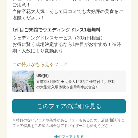
ご用意！
当館卒花大人気！そして口コミでも大好評の美食をご
堪能ください！
1件目ご来館でウエディングドレス1着無料
ウェディングドレスサービス（30万円相当）
お得に賢く式場決定するなら1件目がおすすめ！※時
期・人数により変動あり
この特典がもらえるフェア
8/9
(日)
直前◎8月限定★＼最大140万ご優待付！／感動
の大聖堂入場体験＆豪華和牛試食会♪
このフェアの詳細を見る
※特典のないフェアや条件があるフェアもあるため、店舗/相談時に
フェア特典をご希望の場合はアドバイザーにお伝えください
他のフェアを見る