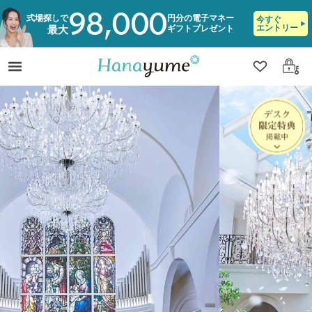
98,000
式場探しで
円分の電子マネー
今すぐ
エントリー
ギフトプレゼント
最大
クリップ
ログ