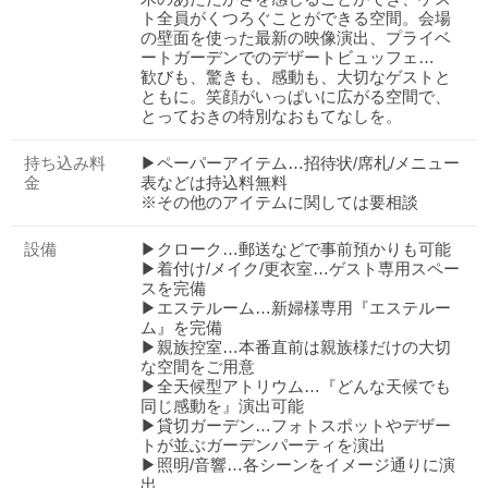
ト全員がくつろぐことができる空間。会場
の壁面を使った最新の映像演出、プライベ
ートガーデンでのデザートビュッフェ…
歓びも、驚きも、感動も、大切なゲストと
ともに。笑顔がいっぱいに広がる空間で、
とっておきの特別なおもてなしを。
持ち込み料
▶ペーパーアイテム…招待状/席札/メニュー
金
表などは持込料無料
※その他のアイテムに関しては要相談
設備
▶クローク…郵送などで事前預かりも可能
▶着付け/メイク/更衣室…ゲスト専用スペー
スを完備
▶エステルーム…新婦様専用『エステルー
ム』を完備
▶親族控室…本番直前は親族様だけの大切
な空間をご用意
▶全天候型アトリウム…『どんな天候でも
同じ感動を』演出可能
▶貸切ガーデン…フォトスポットやデザー
トが並ぶガーデンパーティを演出
▶照明/音響…各シーンをイメージ通りに演
出