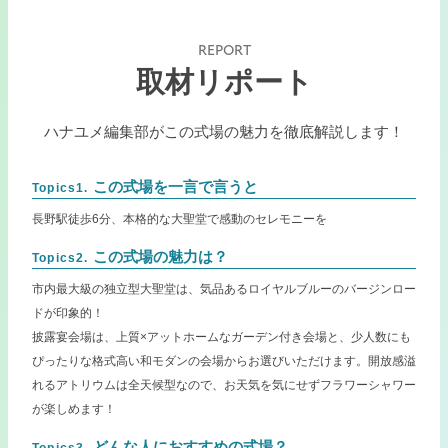
REPORT
取材リポート
ハナユメ編集部がこの式場の魅力を徹底解説します！
この式場を一言で言うと
Topics1.
長野駅徒歩6分、本格的な大聖堂で感動のセレモニーを
この式場の魅力は？
Topics2.
市内最大級の独立型大聖堂は、気品あるロイヤルブルーのバージンロー
ドが印象的！
披露宴会場は、上質×アットホームなガーデン付き会場と、少人数にも
ぴったりな格式高い和モダンの会場からお選びいただけます。開放感溢
れるアトリウムは全天候型なので、お天気を気にせずフラワーシャワー
が楽しめます！
どんな人におすすめの式場？