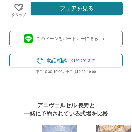
フェアを見る
クリップ
このページをパートナーに送る
電話相談
（0120-791-317)
平日10:30-19:00／土日祝10:00-19:00
アニヴェルセル 長野と
一緒に予約されている式場を比較
おトクな特典つきフェア
フェア一覧
8/9
残◯
(日)
クチコミ1位！和牛フィレ×オマール海老
式場