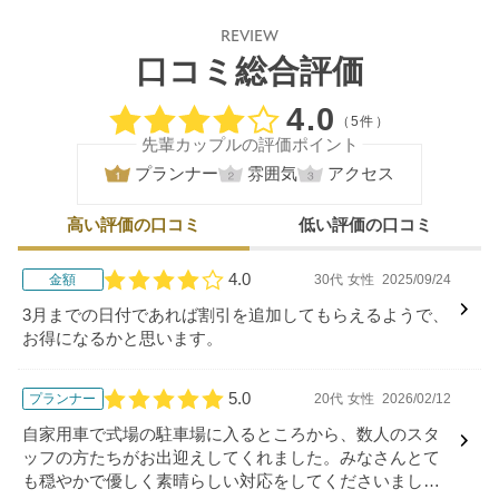
REVIEW
口コミ総合評価
口コミ評価
4.0
（5件）
先輩カップルの評価ポイント
プランナー
雰囲気
アクセス
高い評価の口コミ
低い評価の口コミ
4.0
金額
30代
女性
2025/09/24
口コミ評価
3月までの日付であれば割引を追加してもらえるようで、
お得になるかと思います。
5.0
プランナー
20代
女性
2026/02/12
口コミ評価
自家用車で式場の駐車場に入るところから、数人のスタ
ッフの方たちがお出迎えしてくれました。みなさんとて
も穏やかで優しく素晴らしい対応をしてくださいまし