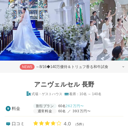
～8/16◆140万優待＆トリュフ香る和牛試食
NEWS
アニヴェルセル 長野
式場・ゲストハウス
着席：10名 ～ 140名
割引プラン
60名
262
万円〜
料金
通常料金
60名
／
393万円〜
口コミ評価
4.0
口コミ
（5件）