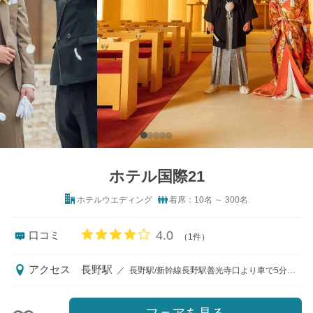
ホテル国際21
ホテルウエディング
着席：10名 ～ 300名
口コミ評価
4.0
口コミ
（1件）
アクセス
長野駅
／
長野駅/新幹線長野駅善光寺口より車で5分（徒歩15分） 上信越自動車道長野IC・須坂長野東ICより車で20分 マイクロバス送迎有・駅シャトルバス送迎有