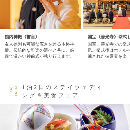
館内神殿《誓言》
国宝《善光寺》挙式
友人参列も可能な広さを誇る本格神
国宝、善光寺での挙
殿。伝統的な雅楽の調べと共に、厳
気。挙式後はホテル
粛で温かい神前式が執り行えます。
練された披露宴を楽
1泊2日のステイウェディ
POINT
3
ング＆美食フェア