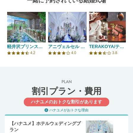
一緒に予約されている結婚式場
軽井沢プリンスホテル フォレスターナ軽井沢
アニヴェルセル 長野
TERAKOYA/テイクアンドギヴ・ニーズウェディング
4.2
4.0
3.8
口コミ評価
口コミ評価
口コミ評価
PLAN
割引プラン・費用
ハナユメのおトクな割引があります
ハナユメがおトクな理由
【ハナユメ】ホテルウェディングプ
ラン