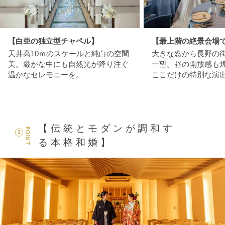
【白亜の独立型チャペル】
【最上階の絶景会場
天井高10ｍのスケールと純白の空間
大きな窓から長野の
美。厳かな中にも自然光が降り注ぐ
一望。昼の開放感も
温かなセレモニーを。
ここだけの特別な演
【伝統とモダンが調和す
POINT
2
る本格和婚】