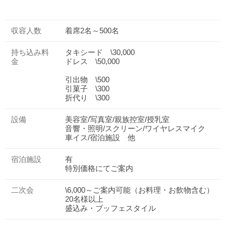
収容人数
着席2名～500名
持ち込み料
タキシード \30,000
金
ドレス \50,000
引出物 \500
引菓子 \300
折代り \300
設備
美容室/写真室/親族控室/授乳室
音響・照明/スクリーン/ワイヤレスマイク
車イス/宿泊施設 他
宿泊施設
有
特別価格にてご案内
二次会
\6,000～ご案内可能（お料理・お飲物含む）
20名様以上
盛込み・ブッフェスタイル