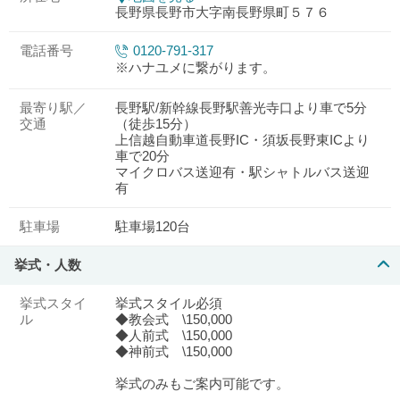
長野県長野市大字南長野県町５７６
電話番号
0120-791-317
※ハナユメに繋がります。
最寄り駅／
長野駅/新幹線長野駅善光寺口より車で5分
交通
（徒歩15分）
上信越自動車道長野IC・須坂長野東ICより
車で20分
マイクロバス送迎有・駅シャトルバス送迎
有
駐車場
駐車場120台
挙式・人数
挙式スタイ
挙式スタイル必須
ル
◆教会式 \150,000
◆人前式 \150,000
◆神前式 \150,000
挙式のみもご案内可能です。