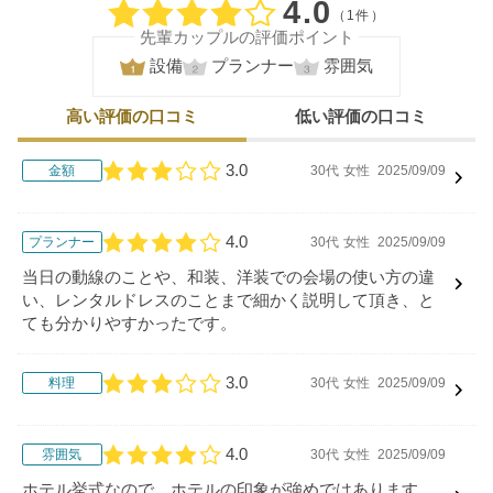
口コミ評価
4.0
（1件）
先輩カップルの評価ポイント
設備
プランナー
雰囲気
高い評価の口コミ
低い評価の口コミ
3.0
金額
30代
女性
2025/09/09
口コミ評価
4.0
プランナー
30代
女性
2025/09/09
口コミ評価
当日の動線のことや、和装、洋装での会場の使い方の違
い、レンタルドレスのことまで細かく説明して頂き、と
ても分かりやすかったです。
3.0
料理
30代
女性
2025/09/09
口コミ評価
4.0
雰囲気
30代
女性
2025/09/09
口コミ評価
ホテル挙式なので、ホテルの印象が強めではあります