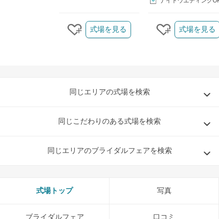
ナイトウエディングO
クリップ/詳細を見る
式場を見る
式場を見る
クリップする
クリップする
同じエリアの式場を検索
同じこだわりのある式場を検索
同じエリアのブライダルフェアを検索
おトクな特典つきフェア
式場トップ
写真
フェア一覧
8/15
残◯
(土)
【来館特典】
ブライダルフェア
口コミ