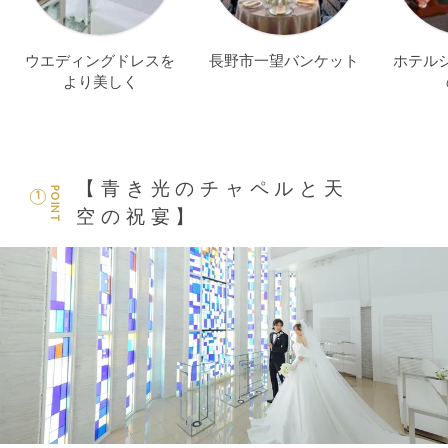
ウエディングドレスを
長野市一望バンケット
ホテル
より美しく
【青き光のチャペルと天
POINT
1
空の祝宴】