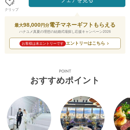
フェアを見る
クリップ
98,000
電子マネーギフトもらえる
最大
円分
ハナユメ真夏の理想の結婚式場探し応援キャンペーン2026
エントリーはこちら
お客様は未エントリーです
POINT
おすすめポイント