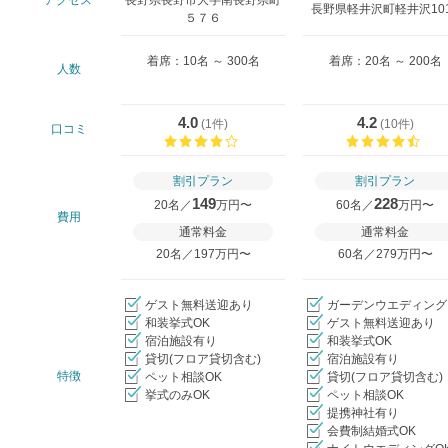
アクセス
長野県長野市大字南長野県町
長野県軽井沢町軽井沢10
５７６
着席：10名 ～ 300名
着席：20名 ～ 200名
人数
4.0
4.2
(
1件
)
(
10件
)
口コミ
口コミ評価
口コ
割引プラン
割引プラン
149
228
20名／
万円〜
60名／
万円〜
費用
通常料金
通常料金
20名／197万円〜
60名／279万円〜
ゲスト無料送迎あり
ガーデンウエディング
和装挙式OK
ゲスト無料送迎あり
宿泊施設有り
和装挙式OK
貸切(フロア貸切含む)
宿泊施設有り
特徴
ペット相談OK
貸切(フロア貸切含む)
挙式のみOK
ペット相談OK
提携神社有り
会費制結婚式OK