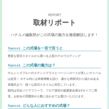
REPORT
取材リポート
ハナユメ編集部がこの式場の魅力を徹底解説します！
この式場を一言で言うと
Topics1.
豊富な挙式スタイルから選べる上質ホテルウエディング
この式場の魅力は？
Topics2.
サムシングブルーのステンドグラスとバージンロードが美しいチャペル
は必見！ ホテル内には本格神殿も設け、厳かな神前式から温かみある
茶婚式まで、様々な挙式スタイルに対応しています。
館内は完全バリアフリーで、フロア貸切の披露宴会場を6タイプご用
意。お好みの雰囲気や人数に合わせてお選びいただけます。
どんな人におすすめの式場？
Topics3.