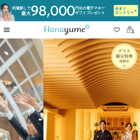
98,000
式場探しで
円分の電子マネー
今すぐ
エントリー
ギフトプレゼント
最大
クリップ
ログ