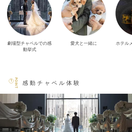
劇場型チャペルでの感
愛犬と一緒に
ホテル
動挙式
POINT
1
感動チャペル体験