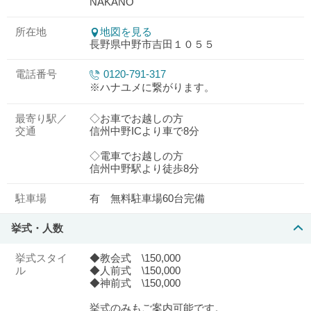
NAKANO
所在地
地図を見る
長野県中野市吉田１０５５
電話番号
0120-791-317
※ハナユメに繋がります。
最寄り駅／
◇お車でお越しの方
交通
信州中野ICより車で8分
◇電車でお越しの方
信州中野駅より徒歩8分
駐車場
有 無料駐車場60台完備
挙式・人数
挙式スタイ
◆教会式 \150,000
ル
◆人前式 \150,000
◆神前式 \150,000
挙式のみもご案内可能です。