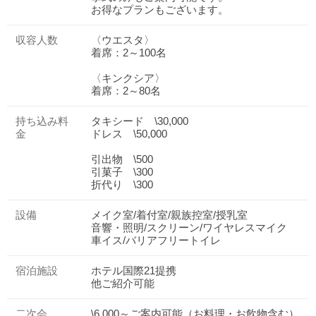
お得なプランもございます。
収容人数
〈ウエスタ〉
着席：2～100名
〈キンクシア〉
着席：2～80名
持ち込み料
タキシード \30,000
金
ドレス \50,000
引出物 \500
引菓子 \300
折代り \300
設備
メイク室/着付室/親族控室/授乳室
音響・照明/スクリーン/ワイヤレスマイク
車イス/バリアフリートイレ
宿泊施設
ホテル国際21提携
他ご紹介可能
二次会
\6,000～ご案内可能（お料理・お飲物含む）