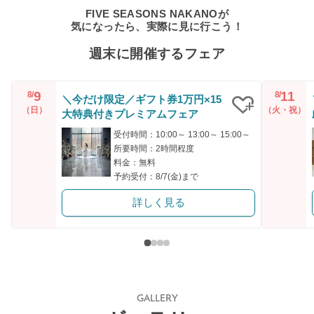
FIVE SEASONS NAKANOが
気になったら、実際に見に行こう！
週末に開催するフェア
9
11
8/
8/
＼今だけ限定／ギフト券1万円×15
（日）
（火・祝）
大特典付きプレミアムフェア
クリップ
受付時間：10:00～ 13:00～ 15:00～
所要時間：2時間程度
料金：無料
予約受付：8/7(金)まで
詳しく見る
GALLERY