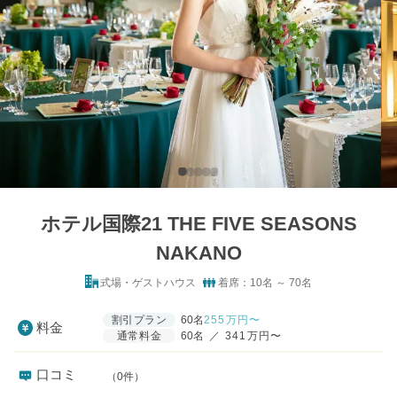
ホテル国際21 THE FIVE SEASONS
NAKANO
式場・ゲストハウス
着席：10名 ～ 70名
割引プラン
60名
255
万円〜
料金
通常料金
60名
／
341万円〜
口コミ
（0件）