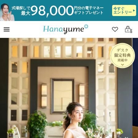
98,000
式場探しで
円分の電子マネー
今すぐ
エントリー
ギフトプレゼント
最大
クリップ
ログ