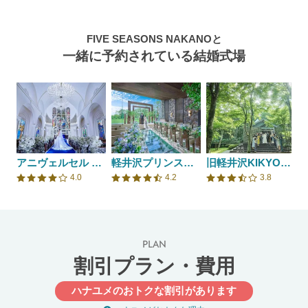
FIVE SEASONS NAKANOと
一緒に予約されている結婚式場
アニヴェルセル 長野
軽井沢プリンスホテル フォレスターナ軽井沢
旧軽井沢KIKYOキュリオ・コレクションbyヒルトン
4.0
4.2
3.8
口コミ評価
口コミ評価
口コミ評価
PLAN
割引プラン・費用
ハナユメのおトクな割引があります