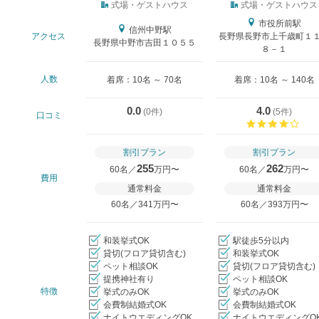
式場タイプ
式場・ゲストハウス
式場・ゲストハウス
市役所前駅
信州中野駅
アクセス
長野県長野市上千歳町１
長野県中野市吉田１０５５
８－１
人数
着席：10名 ～ 70名
着席：10名 ～ 140名
0.0
4.0
(
0件
)
(
5件
)
口コミ
口コ
割引プラン
割引プラン
255
262
60名／
万円〜
60名／
万円〜
費用
通常料金
通常料金
60名／341万円〜
60名／393万円〜
和装挙式OK
駅徒歩5分以内
貸切(フロア貸切含む)
和装挙式OK
ペット相談OK
貸切(フロア貸切含む)
提携神社有り
ペット相談OK
特徴
挙式のみOK
挙式のみOK
会費制結婚式OK
会費制結婚式OK
ナイトウエディングOK
ナイトウエディングO