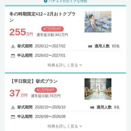
ハナユメがおトクな理由
冬の時期限定⁂12～2月おトクプラ
ン
255
87万円OFF
万円
通常提示額:341万円
挙式期間
2026/12〜2027/02
適用人数
60名
申込期間
2026/02〜2027/01
特典を詳しく見る
【平日限定】挙式プラン
37
41万円OFF
万円
通常提示額:78万円
挙式期間
2026/10〜2026/10
適用人数
9名
申込期間
2026/08〜2026/08
特典を詳しく見る