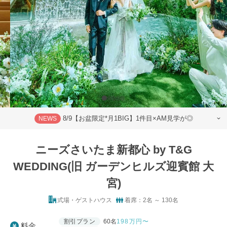
8/9【お盆限定*月1BIG】1件目×AM見学が◎
NEWS
ニーズさいたま新都心 by T&G
WEDDING(旧 ガーデンヒルズ迎賓館 大
宮)
式場・ゲストハウス
着席：2名 ～ 130名
割引プラン
60名
198
万円〜
料金