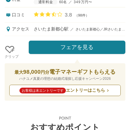
通常料金
60名
／
349万円〜
口コミ評価
3.8
口コミ
（98件）
アクセス
さいたま新都心駅
／
さいたま新都心／JRさいたま新都心駅より徒歩7分（コクーンシティ内）
フェアを見る
クリップ
98,000
電子マネーギフトもらえる
最大
円分
ハナユメ真夏の理想の結婚式場探し応援キャンペーン2026
エントリーはこちら
お客様は未エントリーです
POINT
おすすめポイント