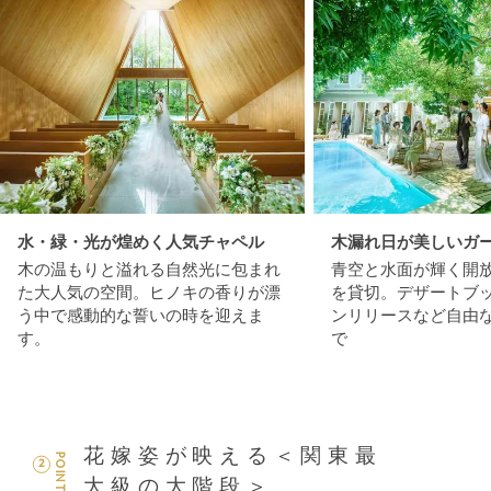
水・緑・光が煌めく人気チャペル
木漏れ日が美しいガ
木の温もりと溢れる自然光に包まれ
青空と水面が輝く開
た大人気の空間。ヒノキの香りが漂
を貸切。デザートブ
う中で感動的な誓いの時を迎えま
ンリリースなど自由
す。
で
花嫁姿が映える＜関東最
POINT
2
大級の大階段＞