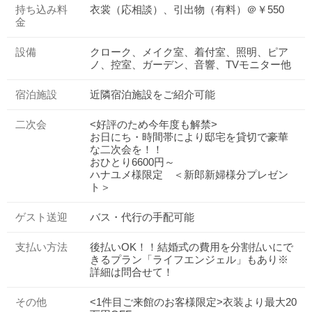
持ち込み料
衣裳（応相談）、引出物（有料）＠￥550
金
設備
クローク、メイク室、着付室、照明、ピア
ノ、控室、ガーデン、音響、TVモニター他
宿泊施設
近隣宿泊施設をご紹介可能
二次会
<好評のため今年度も解禁>
お日にち・時間帯により邸宅を貸切で豪華
な二次会を！！
おひとり6600円～
ハナユメ様限定 ＜新郎新婦様分プレゼン
ト＞
ゲスト送迎
バス・代行の手配可能
支払い方法
後払いOK！！結婚式の費用を分割払いにで
きるプラン「ライフエンジェル」もあり※
詳細は問合せて！
その他
<1件目ご来館のお客様限定>衣装より最大20