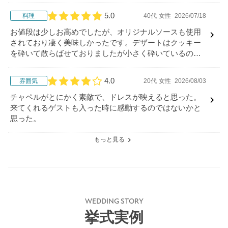
5.0
料理
40代
女性
2026/07/18
口コミ評価
お値段は少しお高めでしたが、オリジナルソースも使用
されており凄く美味しかったです。デザートはクッキー
を砕いて散らばせておりましたが小さく砕いているのと
ソース等かかっているわけでは、なかったので食べずら
かったです
4.0
雰囲気
20代
女性
2026/08/03
口コミ評価
チャペルがとにかく素敵で、ドレスが映えると思った。
来てくれるゲストも入った時に感動するのではないかと
思った。
もっと見る
WEDDING STORY
挙式実例