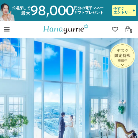
98,000
式場探しで
円分の電子マネー
今すぐ
エントリー
ギフトプレゼント
最大
クリップ
ログ