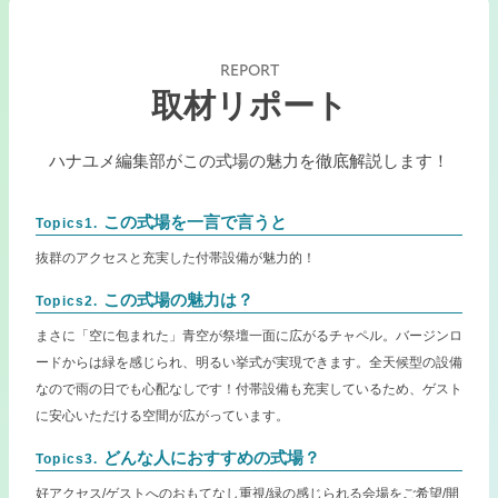
REPORT
取材リポート
ハナユメ編集部がこの式場の魅力を徹底解説します！
この式場を一言で言うと
Topics1.
抜群のアクセスと充実した付帯設備が魅力的！
この式場の魅力は？
Topics2.
まさに「空に包まれた」青空が祭壇一面に広がるチャペル。バージンロ
ードからは緑を感じられ、明るい挙式が実現できます。全天候型の設備
なので雨の日でも心配なしです！付帯設備も充実しているため、ゲスト
に安心いただける空間が広がっています。
どんな人におすすめの式場？
Topics3.
好アクセス/ゲストへのおもてなし重視/緑の感じられる会場をご希望/開