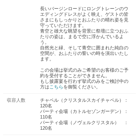
長いバージンロードにロングトレーンのウ
エディングドレスがよく映え、ゲストの皆
さまにもしっかりとおふたりの晴れ姿を見
守っていただけます。
青空と雄大な眺望を背景に祭壇に立つおふ
たりの姿は、まるで空に浮かんでいるよ
う。
自然光と緑、そして青空に囲まれた純白の
空間が、おふたりの誓いの時を演出いたし
ます。
この会場は挙式のみご希望のお客様のご予
約を受付することができません。
もし披露宴を行わず挙式のみをご検討中の
方は
こちら
を御覧ください。
収容人数
チャペル（クリスタルスカイチャペル）：
120名
パーティ会場（カトルセゾンガーデン）：
110名
パーティ会場（ノヴェルクリスタル） ：
120名