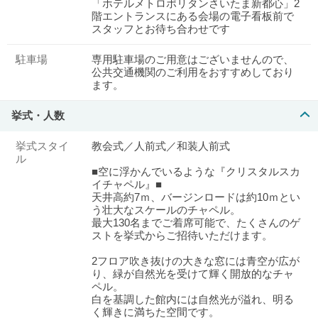
「ホテルメトロポリタンさいたま新都心」2
階エントランスにある会場の電子看板前で
スタッフとお待ち合わせです
駐車場
専用駐車場のご用意はございませんので、
公共交通機関のご利用をおすすめしており
ます。
挙式・人数
挙式スタイ
教会式／人前式／和装人前式
ル
■空に浮かんでいるような『クリスタルスカ
イチャペル』■
天井高約7ｍ、バージンロードは約10ｍとい
う壮大なスケールのチャペル。
最大130名までご着席可能で、たくさんのゲ
ストを挙式からご招待いただけます。
2フロア吹き抜けの大きな窓には青空が広が
り、緑が自然光を受けて輝く開放的なチャ
ペル。
白を基調した館内には自然光が溢れ、明る
く輝きに満ちた空間です。