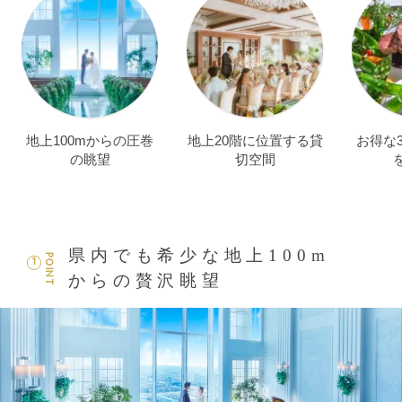
地上100mからの圧巻
地上20階に位置する貸
お得な
の眺望
切空間
県内でも希少な地上100m
POINT
1
からの贅沢眺望