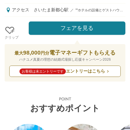
アクセス
さいたま新都心駅
／
""ホテルの設備とゲストハウスの世界観、そして高層階からの眺望を兼ね揃えた式場"" ■電車 JR「さいたま新都心駅」西口より徒歩1分（デッキ直結） JR「北与野駅」南口より徒歩4分（デッキ直結） ■車 JR「大宮駅」よりタクシーで8分 首都高速埼玉新都心自動車道 新都心ICより車で1分 ■電車 JR「さいたま新都心駅」西口より徒歩4分 JR「北与野駅」南口より徒歩2分 ▷待ち合わせ場所：さいたま新都心駅直結「ホテルメトロポリタンさいたま新都心」2階エントランスにある会場の電子看板前でスタッフとお待ち合わせです
フェアを見る
クリップ
98,000
電子マネーギフトもらえる
最大
円分
ハナユメ真夏の理想の結婚式場探し応援キャンペーン2026
エントリーはこちら
お客様は未エントリーです
POINT
おすすめポイント