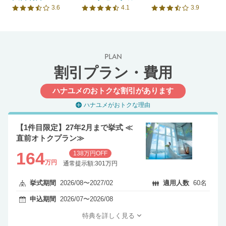
3.6
4.1
3.9
口コミ評価
口コミ評価
口コミ評価
PLAN
割引プラン・費用
ハナユメのおトクな割引があります
ハナユメがおトクな理由
【1件目限定】27年2月まで挙式 ≪
直前オトクプラン≫
164
138万円OFF
万円
通常提示額:301万円
挙式期間
2026/08〜2027/02
適用人数
60名
申込期間
2026/07〜2026/08
特典を詳しく見る