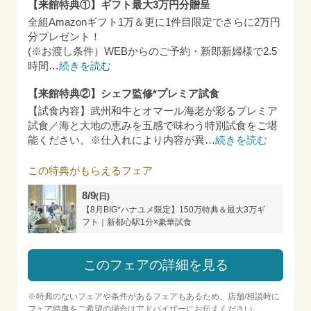
【来館特典①】ギフト最大3万円分贈呈
全組Amazonギフト1万＆更に1件目限定でさらに2万円
分プレゼント！
(※お渡し条件）WEBからのご予約・新郎新婦様で2.5
時間
…
続きを読む
【来館特典②】シェフ監修*プレミア試食
【試食内容】武州和牛とオマール海老が彩るプレミア
試食／海と大地の恵みを五感で味わう特別試食をご堪
能ください。※仕入れにより内容が異
…
続きを読む
この特典がもらえるフェア
8/9
(日)
【8月BIG*ハナユメ限定】150万特典＆最大3万ギ
フト｜新都心駅1分×豪華試食
このフェアの詳細を見る
※特典のないフェアや条件があるフェアもあるため、店舗/相談時に
フェア特典をご希望の場合はアドバイザーにお伝えください