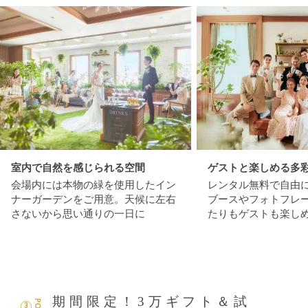
室内で自然を感じられる空間
ゲストと楽しめる多
会場内には本物の緑を使用したイン
レンタル無料で自由
ナーガーデンをご用意。天候に左右
ブースやフォトフレ
さないから思い通りの一日に
たりもゲストも楽し
期間限定！3万ギフト＆試
3