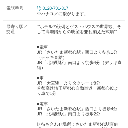
電話番号
0120-791-317
※ハナユメに繋がります。
最寄り駅／
""ホテルの設備とゲストハウスの世界観、そ
交通
して高層階からの眺望を兼ね揃えた式場""
■電車
JR「さいたま新都心駅」西口より徒歩1分
（デッキ直結）
JR「北与野駅」南口より徒歩4分（デッキ直
結）
■車
JR「大宮駅」よりタクシーで8分
首都高速埼玉新都心自動車道 新都心ICよ
り車で1分
■電車
JR「さいたま新都心駅」西口より徒歩4分
JR「北与野駅」南口より徒歩2分
▷待ち合わせ場所：さいたま新都心駅直結