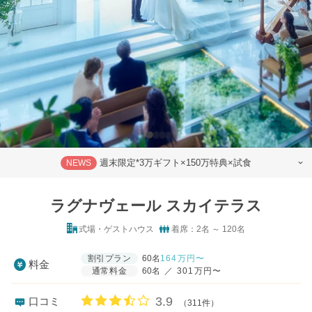
週末限定*3万ギフト×150万特典×試食
NEWS
ラグナヴェール スカイテラス
式場・ゲストハウス
着席：2名 ～ 120名
割引プラン
60名
164
万円〜
料金
通常料金
60名
／
301万円〜
口コミ評価
3.9
口コミ
（311件）