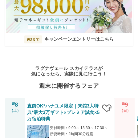
キャンペーンエントリーはこちら
9/3まで
ラグナヴェール スカイテラスが
気になったら、実際に見に行こう！
週末に開催するフェア
8
9
8/
8/
直前OK*ハナユメ限定｜来館3大特
（土）
（日）
典*最大3万ギフト×プレミア試食×5
クリップ
万宿泊特典
受付時間：9:00～ 13:30～ 17:30～
所要時間：2時間30分程度