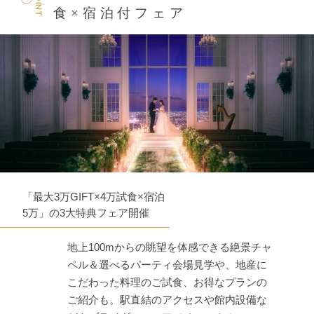
POINT
食×宿泊付フェア
「最大3万GIFT×4万試食×宿泊
5万」の3大特典フェア開催
地上100mからの眺望を体感できる絶景チャ
ペル＆選べるパーティ会場見学や、地産に
こだわった料理のご試食、お得なプランの
ご紹介も。駅直結のアクセスや館内設備な