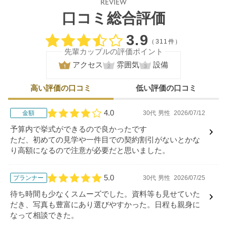
REVIEW
口コミ総合評価
口コミ評価
3.9
（311件）
先輩カップルの評価ポイント
アクセス
雰囲気
設備
高い評価の口コミ
低い評価の口コミ
4.0
金額
30代
男性
2026/07/12
口コミ評価
予算内で挙式ができるので良かったです
ただ、初めての見学や一件目での契約割引がないとかな
り高額になるので注意が必要だと思いました。
5.0
プランナー
30代
男性
2026/07/25
口コミ評価
待ち時間も少なくスムーズでした。資料等も見せていた
だき、写真も豊富にあり選びやすかった。日程も親身に
なって相談できた。