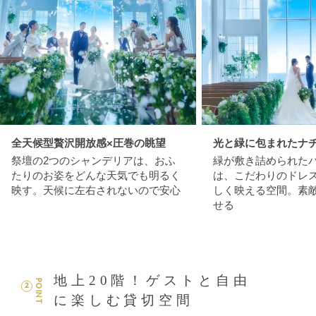
全天候型贅沢開放感×圧巻の眺望
光と緑に包まれたナ
祭壇の2つのシャンデリアは、おふ
緑が敷き詰められた
たりのお姿をどんな天気でも明るく
は、こだわりのドレ
映す。天候に左右されないので安心
しく映える空間。素
せる
地上20階！ゲストと自由
POINT
2
に楽しむ貸切空間