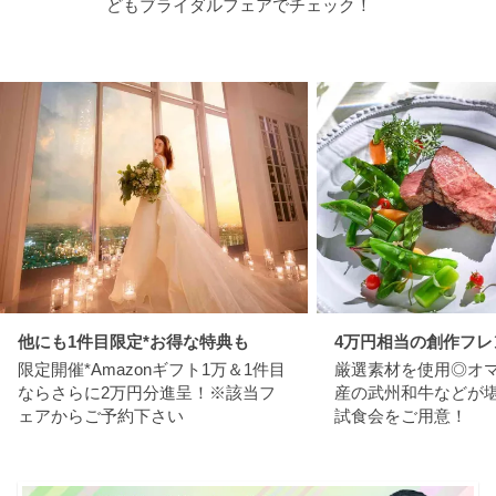
どもブライダルフェアでチェック！
他にも1件目限定*お得な特典も
4万円相当の創作フレ
限定開催*Amazonギフト1万＆1件目
厳選素材を使用◎オ
ならさらに2万円分進呈！※該当フ
産の武州和牛などが
ェアからご予約下さい
試食会をご用意！