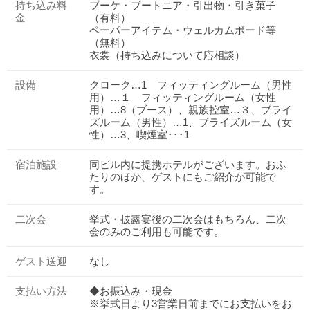
持ち込み料
ブーケ・ブートニア・引出物・引き菓子
金
（有料）
ペーパーアイテム・ウェルカムボード等
（無料）
衣裳（持ち込みについて応相談）
設備
クローク…1 フィッティングルーム（男性
用）…１ フィッティングルーム（女性
用）…8（ブース）、親族控室…３、ブライ
ズルーム（男性）…1、ブライズルーム（女
性）…3、喫煙室･･･1
宿泊施設
同ビル内に提携ホテルがございます。おふ
たりのほか、ゲストにもご紹介が可能で
す。
二次会
挙式・披露宴後の二次会はもちろん、二次
会のみのご利用も可能です。
ゲスト送迎
なし
おトクな特典つきフェア
フェア一覧
8/9
残◯
(日)
支払い方法
◆お振込み・現金
【来館特典①】ギフト最大3万円分贈呈
※挙式日より3営業日前までにお支払いをお