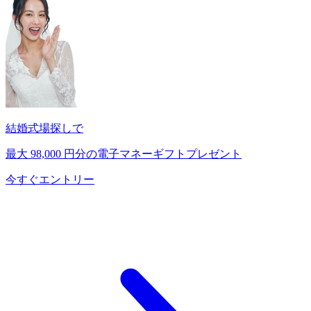
結婚式場探しで
最大
98,000
円分の電子マネーギフトプレゼント
今すぐエントリー