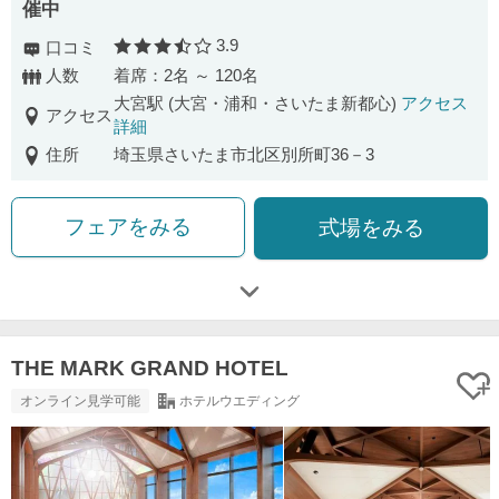
催中
3.9
口コミ
口コミ評価
人数
着席：2名 ～ 120名
大宮駅 (大宮・浦和・さいたま新都心)
アクセス
アクセス
詳細
住所
埼玉県さいたま市北区別所町36－3
フェアをみる
式場をみる
THE MARK GRAND HOTEL
オンライン見学可能
ホテルウエディング