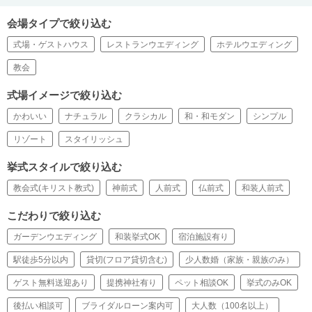
会場タイプで絞り込む
式場・ゲストハウス
レストランウエディング
ホテルウエディング
教会
式場イメージで絞り込む
かわいい
ナチュラル
クラシカル
和・和モダン
シンプル
リゾート
スタイリッシュ
挙式スタイルで絞り込む
教会式(キリスト教式)
神前式
人前式
仏前式
和装人前式
こだわりで絞り込む
ガーデンウエディング
和装挙式OK
宿泊施設有り
駅徒歩5分以内
貸切(フロア貸切含む)
少人数婚（家族・親族のみ）
ゲスト無料送迎あり
提携神社有り
ペット相談OK
挙式のみOK
後払い相談可
ブライダルローン案内可
大人数（100名以上）