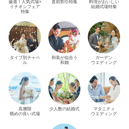
厳選！人気式場×
直前割引特集
料理がおいしい
イチオシフェア
結婚式場特集
特集
タイプ別チャペ
和装が似合う
ガーデン
ル
和婚
ウエディング
高層階
少人数の結婚式
マタニティ
眺めの良い式場
ウエディング