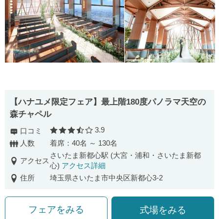
【ハナユメ限定フェア】最上階180度パノラマ天空の
森チャペル
3.9
口コミ
口コミ評価
人数
着席：40名 ～ 130名
さいたま新都心駅 (大宮・浦和・さいたま新都
アクセス
心)
アクセス詳細
住所
埼玉県さいたま市中央区新都心3-2
フェアをみる
式場をみる