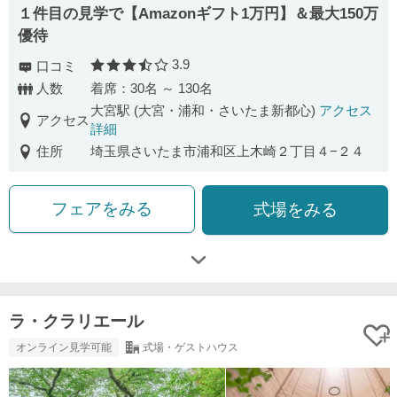
１件目の見学で【Amazonギフト1万円】＆最大150万
優待
3.9
口コミ
口コミ評価
人数
着席：30名 ～ 130名
大宮駅 (大宮・浦和・さいたま新都心)
アクセス
アクセス
詳細
住所
埼玉県さいたま市浦和区上木崎２丁目４−２４
フェアをみる
式場をみる
ラ・クラリエール
オンライン見学可能
式場・ゲストハウス