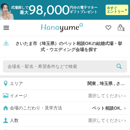
98,000
式場探しで
円分の電子マネー
今すぐ
エントリー
ギフトプレゼント
最大
クリップ
ログ
さいたま市（埼玉県）のペット相談OKの結婚式場・挙
式・ウエディング会場を探す
関東 , 埼玉県 , さいたま市
エリア
選択してください
イメージ
ペット相談OK,
会場のこだわり・見学方法
選択してください
人数