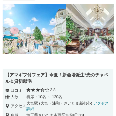
【アマギフ付フェア】今夏！新会場誕生*光のチャペ
ル＆貸切邸宅
3.8
口コミ
口コミ評価
人数
着席：10名 ～ 120名
大宮駅 (大宮・浦和・さいたま新都心)
アクセス
アクセス
詳細
住所
埼玉県さいたま市西区宮前町1330