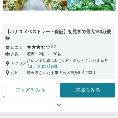
【ハナユメベストレート保証】初見学で最大150万優
待
3.8
口コミ
口コミ評価
人数
着席：2名 ～ 130名
さいたま新都心駅 (大宮・浦和・さいたま新都
アクセス
心)
アクセス詳細
住所
埼玉県さいたま市大宮区吉敷町4-230-1
フェアをみる
式場をみる