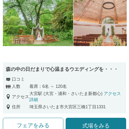
森の中の日だまりで心温まるウエディングを・・・
口コミ
人数
着席：6名 ～ 120名
大宮駅 (大宮・浦和・さいたま新都心)
アクセス
アクセス
詳細
住所
埼玉県さいたま市大宮区三橋1丁目1331
フェアをみる
式場をみる