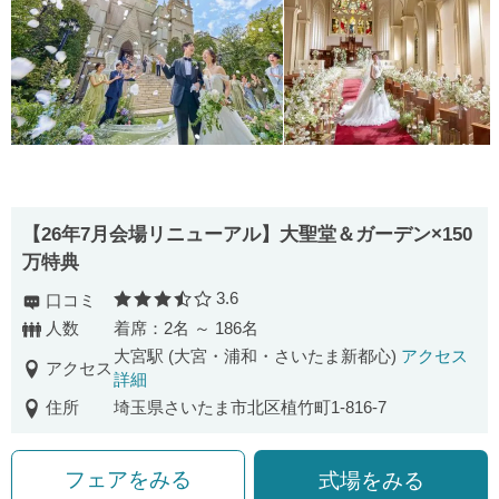
【26年7月会場リニューアル】大聖堂＆ガーデン×150
万特典
3.6
口コミ
口コミ評価
人数
着席：2名 ～ 186名
大宮駅 (大宮・浦和・さいたま新都心)
アクセス
アクセス
詳細
住所
埼玉県さいたま市北区植竹町1-816-7
フェアをみる
式場をみる