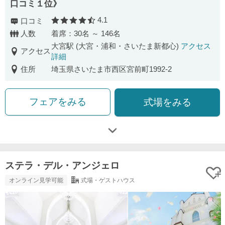
口コミ１位》
4.1
口コミ
口コミ評価
人数
着席：30名 ～ 146名
大宮駅 (大宮・浦和・さいたま新都心)
アクセス
アクセス
詳細
住所
埼玉県さいたま市西区宮前町1992-2
フェアをみる
式場をみる
ステラ・デル・アンジェロ
オンライン見学可能
式場・ゲストハウス