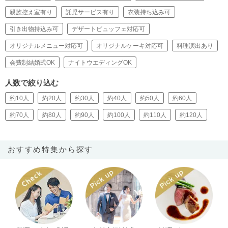
親族控え室有り
託児サービス有り
衣装持ち込み可
引き出物持込み可
デザートビュッフェ対応可
オリジナルメニュー対応可
オリジナルケーキ対応可
料理演出あり
会費制結婚式OK
ナイトウエディングOK
人数で絞り込む
約10人
約20人
約30人
約40人
約50人
約60人
約70人
約80人
約90人
約100人
約110人
約120人
おすすめ特集から探す