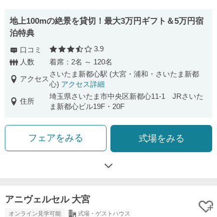
地上100mの絶景を貸切！最大3万円ギフト＆5万円宿
泊特典
3.9
口コミ
口コミ評価
人数
着席：2名 ～ 120名
さいたま新都心駅 (大宮・浦和・さいたま新都
アクセス
心)
アクセス詳細
埼玉県さいたま市中央区新都心11-1 JRさいた
住所
ま新都心ビル19F・20F
フェアをみる
式場をみる
アニヴェルセル 大宮
オンライン見学可能
式場・ゲストハウス