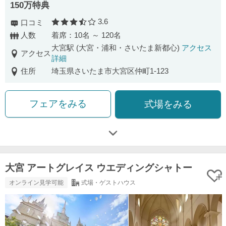
150万特典
3.6
口コミ
口コミ評価
人数
着席：10名 ～ 120名
大宮駅 (大宮・浦和・さいたま新都心)
アクセス
アクセス
詳細
住所
埼玉県さいたま市大宮区仲町1-123
フェアをみる
式場をみる
大宮 アートグレイス ウエディングシャトー
オンライン見学可能
式場・ゲストハウス