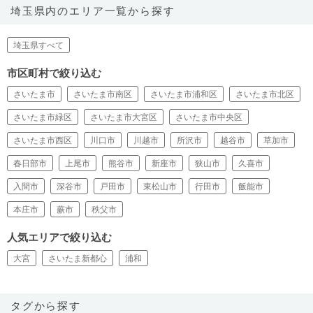
埼玉県内のエリア一覧から探す
埼玉県すべて
市区町村で絞り込む
さいたま市
さいたま市南区
さいたま市浦和区
さいたま市北区
さいたま市緑区
さいたま市大宮区
さいたま市中央区
さいたま市西区
川口市
川越市
所沢市
越谷市
草加市
春日部市
上尾市
熊谷市
新座市
狭山市
久喜市
入間市
深谷市
戸田市
東松山市
行田市
飯能市
本庄市
蕨市
秩父市
人気エリアで絞り込む
大宮
さいたま新都心
浦和
タグから探す