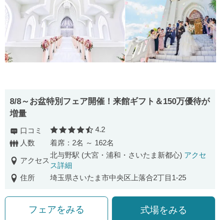
8/8～お盆特別フェア開催！来館ギフト＆150万優待が
増量
4.2
口コミ
口コミ評価
人数
着席：2名 ～ 162名
北与野駅 (大宮・浦和・さいたま新都心)
アクセ
アクセス
ス詳細
住所
埼玉県さいたま市中央区上落合2丁目1-25
フェアをみる
式場をみる