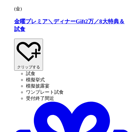
(金
)
金曜プレミア＼ディナーGift2万／8大特典＆
試食
クリップする
試食
模擬挙式
模擬披露宴
ワンプレート試食
受付終了間近