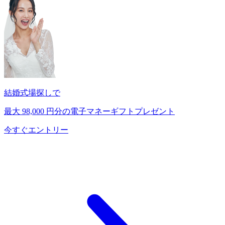
結婚式場探しで
最大
98,000
円分の電子マネーギフトプレゼント
今すぐエントリー