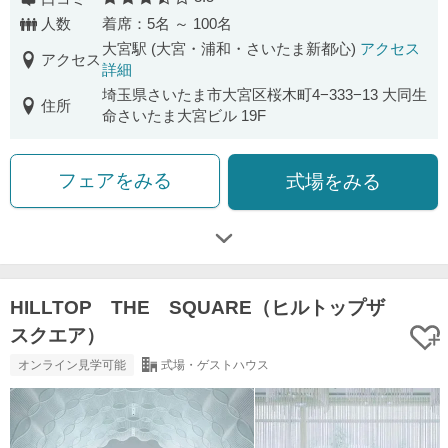
口コミ評価
人数
着席：5名 ～ 100名
大宮駅 (大宮・浦和・さいたま新都心)
アクセス
アクセス
詳細
埼玉県さいたま市大宮区桜木町4−333−13 大同生
住所
命さいたま大宮ビル 19F
フェアをみる
式場をみる
HILLTOP THE SQUARE（ヒルトップザ
スクエア）
オンライン見学可能
式場・ゲストハウス