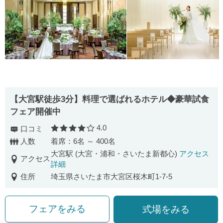
【大宮駅徒歩3分】料理で選ばれるホテル◆豪華試食
フェア開催中
4.0
口コミ
口コミ評価
人数
着席：6名 ～ 400名
大宮駅 (大宮・浦和・さいたま新都心)
アクセス
アクセス
詳細
住所
埼玉県さいたま市大宮区桜木町1-7-5
フェアをみる
式場をみる