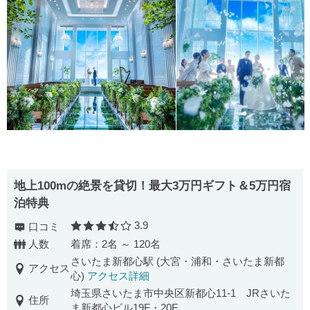
地上100mの絶景を貸切！最大3万円ギフト＆5万円宿
泊特典
3.9
口コミ
口コミ評価
人数
着席：2名 ～ 120名
さいたま新都心駅 (大宮・浦和・さいたま新都
アクセス
心)
アクセス詳細
埼玉県さいたま市中央区新都心11-1 JRさいた
住所
ま新都心ビル19F・20F