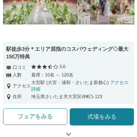
駅徒歩3分＊エリア屈指のコスパウェディング◇最大
150万特典
3.6
口コミ
口コミ評価
人数
着席：10名 ～ 120名
大宮駅 (大宮・浦和・さいたま新都心)
アクセス
アクセス
詳細
住所
埼玉県さいたま市大宮区仲町1-123
フェアをみる
式場をみる