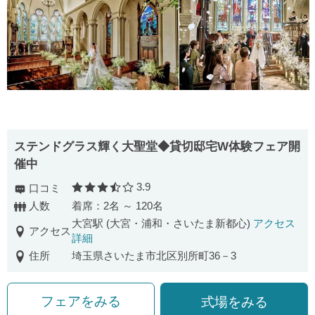
ステンドグラス輝く大聖堂◆貸切邸宅W体験フェア開
催中
3.9
口コミ
口コミ評価
人数
着席：2名 ～ 120名
大宮駅 (大宮・浦和・さいたま新都心)
アクセス
アクセス
詳細
住所
埼玉県さいたま市北区別所町36－3
フェアをみる
式場をみる