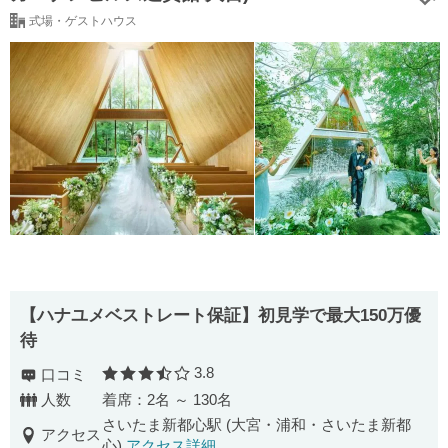
式場・ゲストハウス
【ハナユメベストレート保証】初見学で最大150万優
待
3.8
口コミ
口コミ評価
人数
着席：2名 ～ 130名
さいたま新都心駅 (大宮・浦和・さいたま新都
アクセス
心)
アクセス詳細