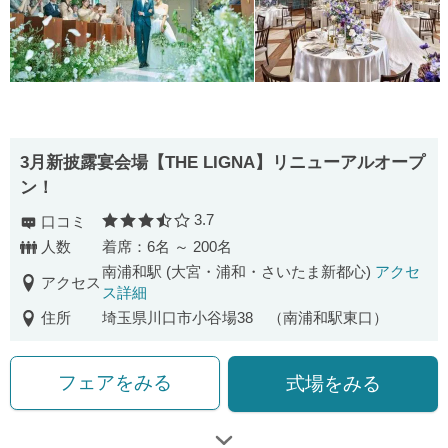
3月新披露宴会場【THE LIGNA】リニューアルオープ
ン！
3.7
口コミ
口コミ評価
人数
着席：6名 ～ 200名
南浦和駅 (大宮・浦和・さいたま新都心)
アクセ
アクセス
ス詳細
住所
埼玉県川口市小谷場38 （南浦和駅東口）
フェアをみる
式場をみる