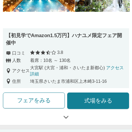
【初見学でAmazon1.5万円】ハナユメ限定フェア開
催中
3.8
口コミ
口コミ評価
人数
着席：10名 ～ 130名
大宮駅 (大宮・浦和・さいたま新都心)
アクセス
アクセス
詳細
住所
埼玉県さいたま市浦和区上木崎3-11-16
フェアをみる
式場をみる