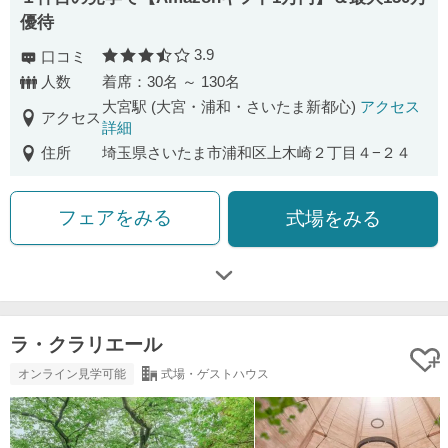
優待
3.9
口コミ
口コミ評価
人数
着席：30名 ～ 130名
大宮駅 (大宮・浦和・さいたま新都心)
アクセス
アクセス
詳細
住所
埼玉県さいたま市浦和区上木崎２丁目４−２４
フェアをみる
式場をみる
ラ・クラリエール
オンライン見学可能
式場・ゲストハウス