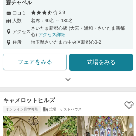
森チャペル
3.9
口コミ
口コミ評価
人数
着席：40名 ～ 130名
さいたま新都心駅 (大宮・浦和・さいたま新都
アクセス
心)
アクセス詳細
住所
埼玉県さいたま市中央区新都心3-2
フェアをみる
式場をみる
キャメロットヒルズ
オンライン見学可能
式場・ゲストハウス