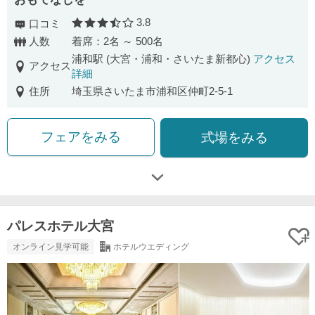
3.8
口コミ
口コミ評価
人数
着席：2名 ～ 500名
浦和駅 (大宮・浦和・さいたま新都心)
アクセス
アクセス
詳細
住所
埼玉県さいたま市浦和区仲町2-5-1
フェアをみる
式場をみる
パレスホテル大宮
オンライン見学可能
ホテルウエディング