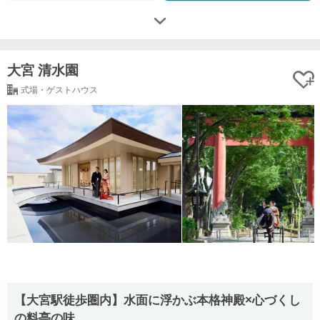
大宮 清水園
式場・ゲストハウス
【大宮駅徒歩圏内】水面に浮かぶ本格神殿×心づくし
の料亭の味