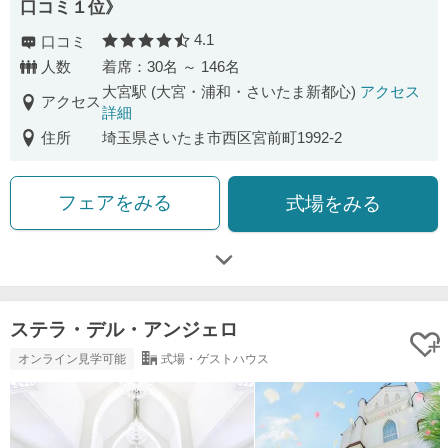
口コミ１位》
4.1
口コミ
口コミ評価
人数
着席：30名 ～ 146名
大宮駅 (大宮・浦和・さいたま新都心)
アクセス
アクセス
詳細
住所
埼玉県さいたま市西区宮前町1992-2
フェアをみる
式場をみる
ステラ・デル・アンジェロ
オンライン見学可能
式場・ゲストハウス