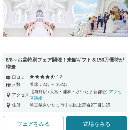
8/8～お盆特別フェア開催！来館ギフト＆150万優待が
増量
4.2
口コミ
口コミ評価
人数
着席：2名 ～ 162名
北与野駅 (大宮・浦和・さいたま新都心)
アクセ
アクセス
ス詳細
住所
埼玉県さいたま市中央区上落合2丁目1-25
フェアをみる
式場をみる