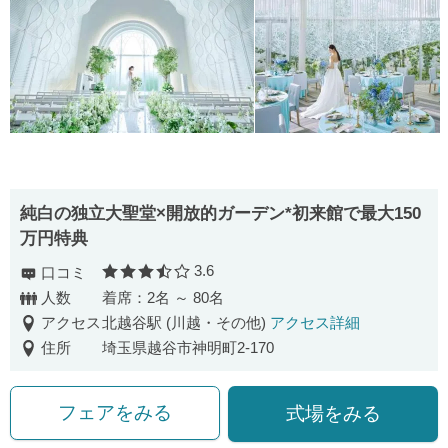
純白の独立大聖堂×開放的ガーデン*初来館で最大150
万円特典
3.6
口コミ
口コミ評価
人数
着席：2名 ～ 80名
アクセス
北越谷駅 (川越・その他)
アクセス詳細
住所
埼玉県越谷市神明町2-170
フェアをみる
式場をみる