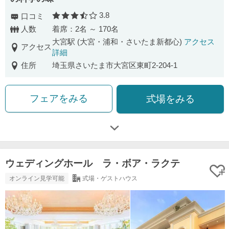
3.8
口コミ
口コミ評価
人数
着席：2名 ～ 170名
大宮駅 (大宮・浦和・さいたま新都心)
アクセス
アクセス
詳細
住所
埼玉県さいたま市大宮区東町2-204-1
フェアをみる
式場をみる
ウェディングホール ラ・ボア・ラクテ
オンライン見学可能
式場・ゲストハウス