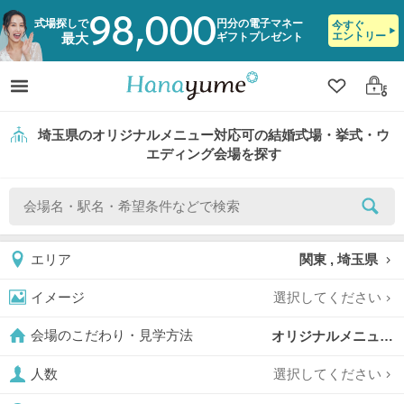
98,000
式場探しで
円分の電子マネー
今すぐ
エントリー
ギフトプレゼント
最大
クリップ
ログ
埼玉県のオリジナルメニュー対応可の結婚式場・挙式・ウ
エディング会場を探す
関東 , 埼玉県
エリア
選択してください
イメージ
オリジナルメニュー対応可,
会場のこだわり・見学方法
選択してください
人数