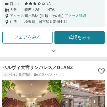
3.9
口コミ
口コミ評価
人数
着席：2名 ～ 147名
アクセス
鶴ヶ島駅 (川越・その他)
アクセス詳細
住所
埼玉県川越市鯨井新田4-11
フェアをみる
式場をみる
ベルヴィ大宮サンパレス／GLANZ
オンライン見学可能
式場・ゲストハウス