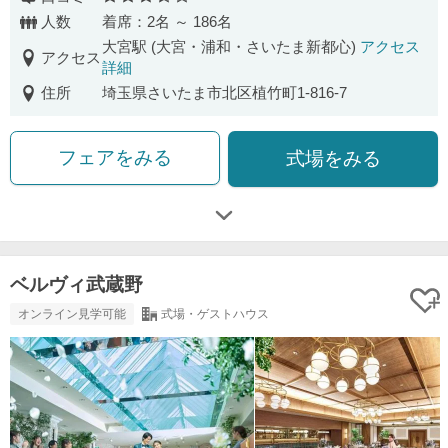
口コミ評価
人数
着席：2名 ～ 186名
大宮駅 (大宮・浦和・さいたま新都心)
アクセス
アクセス
詳細
住所
埼玉県さいたま市北区植竹町1-816-7
フェアをみる
式場をみる
ベルヴィ武蔵野
オンライン見学可能
式場・ゲストハウス