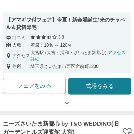
【アマギフ付フェア】今夏！新会場誕生*光のチャペ
ル＆貸切邸宅
3.8
口コミ
口コミ評価
人数
着席：10名 ～ 120名
大宮駅 (大宮・浦和・さいたま新都心)
アクセス
アクセス
詳細
住所
埼玉県さいたま市西区宮前町1330
フェアをみる
式場をみる
ニーズさいたま新都心 by T&G WEDDING(旧
ガーデンヒルズ迎賓館 大宮)