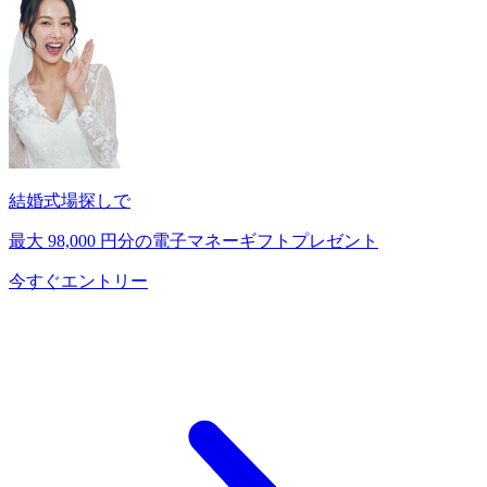
結婚式場探しで
最大
98,000
円分の電子マネーギフトプレゼント
今すぐエントリー