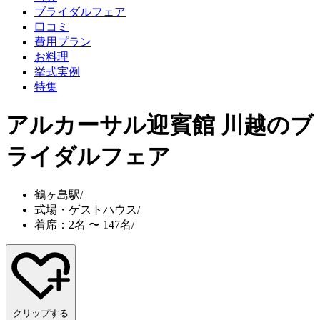
ブライダルフェア
口コミ
費用プラン
お料理
挙式実例
特集
アルカーサル迎賓館 川越
のブ
ライダルフェア
鶴ヶ島駅
/
式場・ゲストハウス
/
着席：2名 〜 147名
/
クリップする