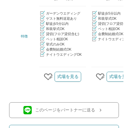
ガーデンウエディング
駅徒歩5分以内
ゲスト無料送迎あり
和装挙式OK
駅徒歩5分以内
貸切(フロア貸切含
和装挙式OK
ペット相談OK
貸切(フロア貸切含む)
会費制結婚式OK
特徴
ペット相談OK
ナイトウエディング
挙式のみOK
会費制結婚式OK
ナイトウエディングOK
クリップ/詳細を見る
式場を見る
式場を見
クリップする
クリップす
このページをパートナーに送る