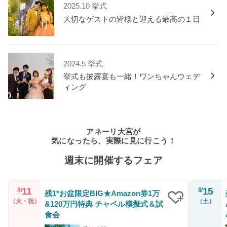
2025.10 挙式
大切なゲストの皆様と迎える最高の１日
2024.5 挙式
挙式も披露宴も一緒！ワンちゃんウェデ
ィング
アネーリ大宮が
気になったら、実際に見に行こう！
週末に開催するフェア
11
15
8/
8/
残1*お盆限定BIG★Amazon券1万
（火・祝）
（土）
&120万円特典 チャペル模擬式＆試
クリップ
食会