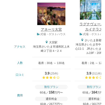
ラグナヴェール
カイテラス
アネーリ大宮
式場タイプ
式場・ゲストハウス
式場・ゲストハ
さいたま新都心
大宮駅
埼玉県さいたま市中央
アクセス
埼玉県さいたま市浦和区上木
心11-1 JRさいたま
崎２丁目４−２４
ル19F・20F
人数
着席：30名 ～ 130名
着席：2名 ～ 120
3.9
3.9
(
25件
)
(
311件
)
口コミ
口コミ評価
割引プラン
割引プラン
158
164
60名／
万円〜
60名／
万円
費用
通常料金
通常料金
60名／267万円〜
60名／301万円