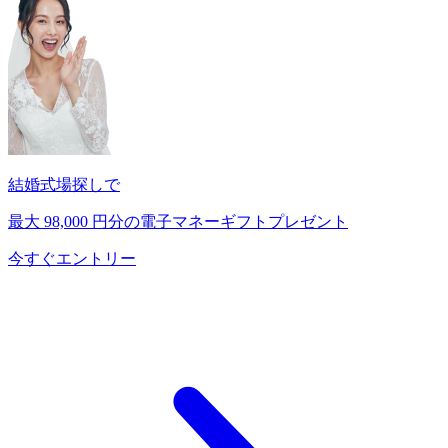
結婚式場探しで
最大
98,000
円分の電子マネーギフトプレゼント
今すぐエントリー