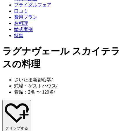
ブライダルフェア
口コミ
費用プラン
お料理
挙式実例
特集
ラグナヴェール スカイテラ
ス
の料理
さいたま新都心駅
/
式場・ゲストハウス
/
着席：2名 〜 120名
/
クリップする