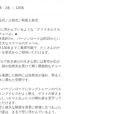
：2名 ～ 120名
会式／人前式／和装人前式
空に浮かんでいるような『クリスタルスカ
チャペル』■
井高約7ｍ、バージンロードは約10ｍとい
壮大なスケールのチャペル。
大130名までご着席可能で、たくさんのゲ
トを挙式からご招待いただけます。
フロア吹き抜けの大きな窓には青空が広が
、緑が自然光を受けて輝く開放的なチャペ
。
を基調した館内には自然光が溢れ、明るく
きに満ちた空間です。
いバージンロードにロングトレーンのウエ
ィングドレスがよく映え、ゲストの皆さま
もしっかりとおふたりの晴れ姿を見守って
ただけます。
空と雄大な眺望を背景に祭壇に立つおふた
の姿は、まるで空に浮かんでいるよう。