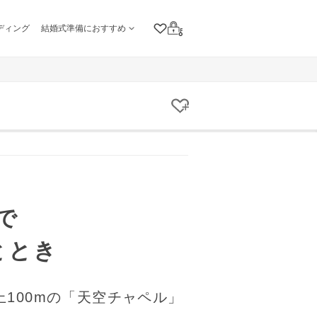
ディング
結婚式準備におすすめ
クリップリスト
ログイン
クリップする
で
ととき
上100mの「天空チャペル」