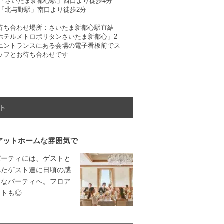
R「さいたま新都心駅」西口より徒歩4分
R「北与野駅」南口より徒歩2分
待ち合わせ場所：さいたま新都心駅直結
ホテルメトロポリタンさいたま新都心」2
エントランスにある会場の電子看板前でス
ッフとお待ち合わせです
ト
アットホームな雰囲気で
パーティには、ゲストと
れたゲスト達に日頃の感
ムなパーティへ。フロア
イトも◎