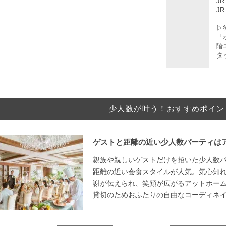
J
J
▷
「
階
タ
少人数が叶う！おすすめポイン
ゲストと距離の近い少人数パーティは
親族や親しいゲストだけを招いた少人数
距離の近い会食スタイルが人気。気心知
謝が伝えられ、笑顔が広がるアットホー
貸切のためおふたりの自由なコーディネ