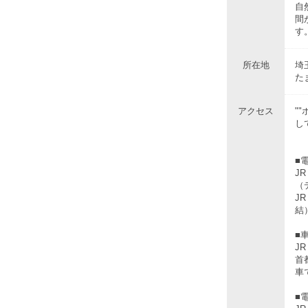
自
間
す
所在地
埼
た
アクセス
"
し
■
J
（
J
結
■
J
首
車
■