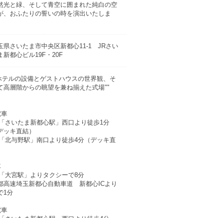
然光と緑、そして青空に囲まれた純白の空
が、おふたりの誓いの時を演出いたしま
。
玉県さいたま市中央区新都心11-1 JRさい
ま新都心ビル19F・20F
"ホテルの設備とゲストハウスの世界観、そ
て高層階からの眺望を兼ね揃えた式場""
電車
R「さいたま新都心駅」西口より徒歩1分
デッキ直結）
R「北与野駅」南口より徒歩4分（デッキ直
）
車
R「大宮駅」よりタクシーで8分
都高速埼玉新都心自動車道 新都心ICより
で1分
電車