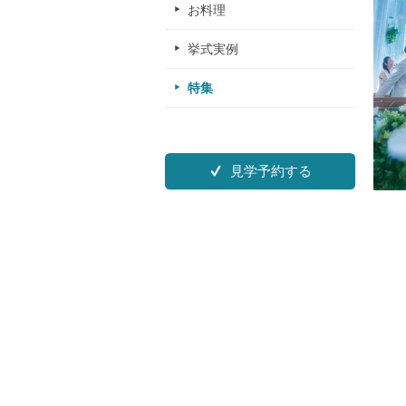
お料理
挙式実例
特集
見学予約する