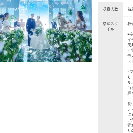
収容人数
着席
挙式スタ
教
イル
■
イ
天
う
最
ス
2
り
ル
白
輝
長
デ
に
い
青
り