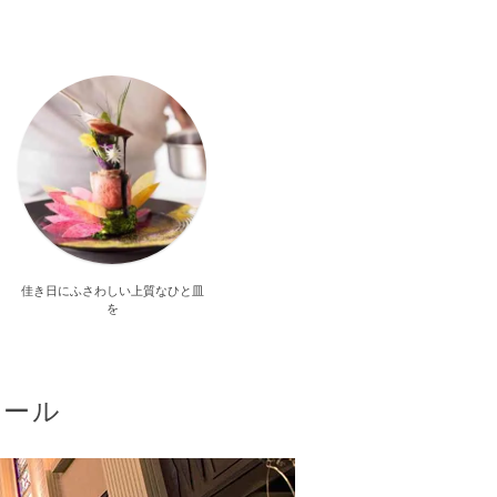
佳き日にふさわしい上質なひと皿
を
ケール