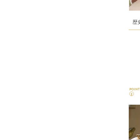
歴
POINT
2