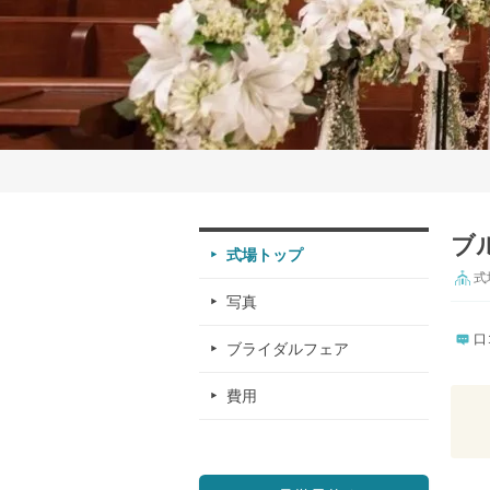
ブ
式場トップ
式
写真
口
ブライダルフェア
費用