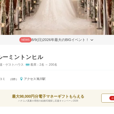
8/9(日)2026年最大のBIGイベント！
NEWS
ルーミントンヒル
場・ゲストハウス
着席：2名 ～ 200名
コミ
アクセス
旭川駅
（0件）
最大98,000円分電子マネーギフトもらえる
お
ハナユメ真夏の理想の結婚式場探し応援キャンペーン2026