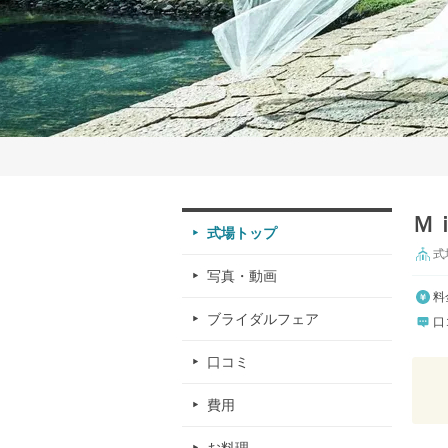
Ｍ
式場トップ
式
写真・動画
料
ブライダルフェア
口
口コミ
費用