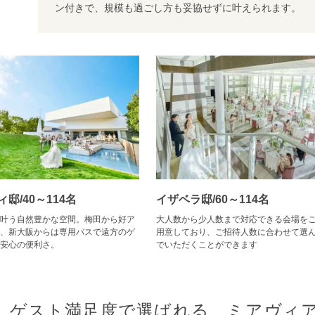
ン付きで、規模も過ごし方も妥協せずに叶えられます。
ィ邸/40～114名
イザベラ邸/60～114名
叶う自然豊かな空間。梅田から好ア
大人数から少人数まで対応できる会場を
、新大阪からは専用バスで遠方のゲ
用意しており、ご招待人数に合わせて選
安心の便利さ。
でいただくことができます
ゲスト満足度で選ばれる、ミアヴィ