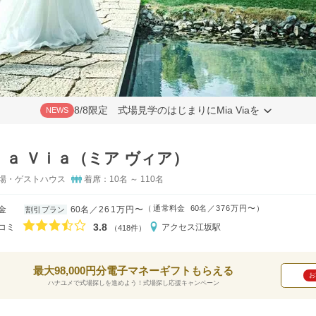
8/8限定 式場見学のはじまりにMia Viaを
NEWS
ｉａ Ｖｉａ（ミア ヴィア）
場・ゲストハウス
着席：10名 ～ 110名
（
通常料金
60名
376万円〜
）
金
60名
261万円〜
割引プラン
口コミ評価
3.8
コミ
アクセス
江坂駅
（418件）
最大98,000円分電子マネーギフトもらえる
お
ハナユメで式場探しを進めよう！式場探し応援キャンペーン