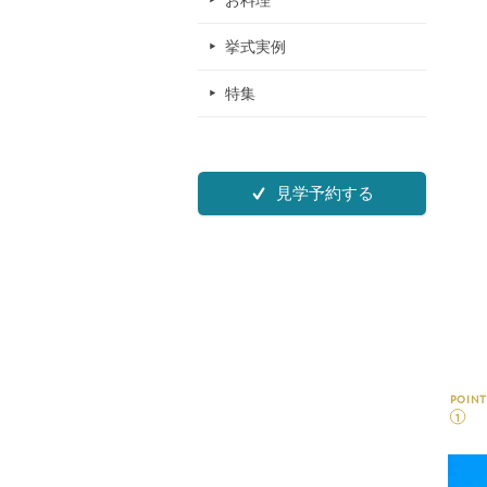
お料理
挙式実例
特集
見学予約する
POINT
1