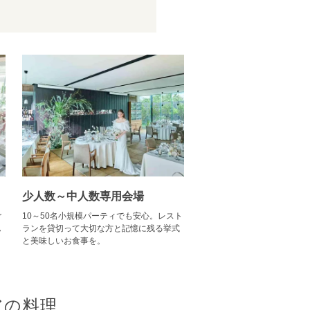
少人数～中人数専用会場
ご
10～50名小規模パーティでも安心。レスト
ん
ランを貸切って大切な方と記憶に残る挙式
と美味しいお食事を。
アの料理