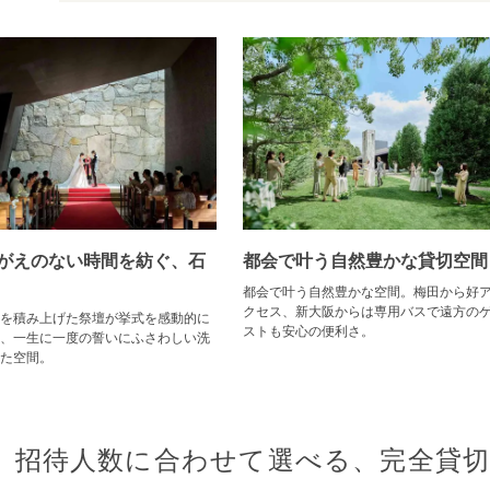
がえのない時間を紡ぐ、石
都会で叶う自然豊かな貸切空間
都会で叶う自然豊かな空間。梅田から好
クセス、新大阪からは専用バスで遠方の
を積み上げた祭壇が挙式を感動的に
ストも安心の便利さ。
、一生に一度の誓いにふさわしい洗
た空間。
招待人数に合わせて選べる、完全貸