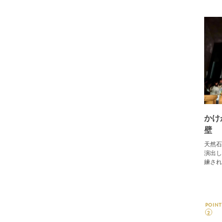
かけ
壁
天然石
演出し
練され
POINT
2