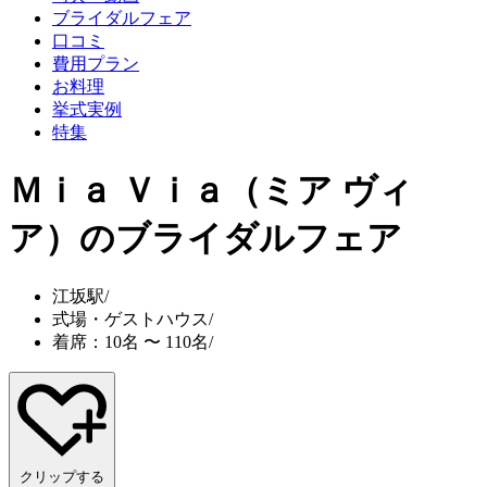
ブライダルフェア
口コミ
費用プラン
お料理
挙式実例
特集
Ｍｉａ Ｖｉａ（ミア ヴィ
ア）
のブライダルフェア
江坂駅
/
式場・ゲストハウス
/
着席：10名 〜 110名
/
クリップする