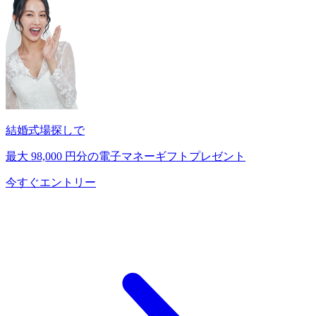
結婚式場探しで
最大
98,000
円分の電子マネーギフトプレゼント
今すぐエントリー