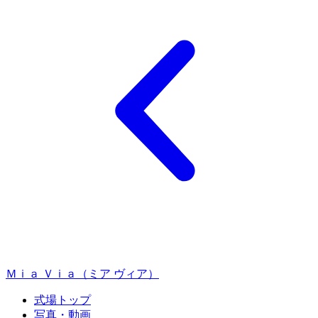
Ｍｉａ Ｖｉａ（ミア ヴィア）
式場トップ
写真・動画