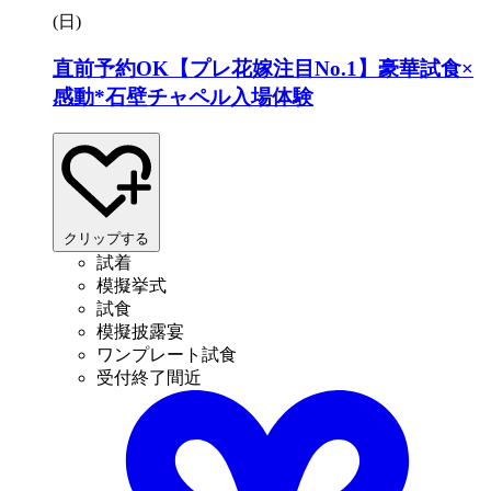
(日
)
直前予約OK【プレ花嫁注目No.1】豪華試食×
感動*石壁チャペル入場体験
クリップする
試着
模擬挙式
試食
模擬披露宴
ワンプレート試食
受付終了間近