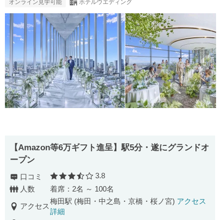
オンライン見学可能
ホテルウエディング
【Amazon等6万ギフト進呈】駅5分・遂にグランドオ
ープン
3.8
口コミ
口コミ評価
人数
着席：2名 ～ 100名
梅田駅 (梅田・中之島・京橋・桜ノ宮)
アクセス
アクセス
詳細