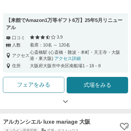
【来館でAmazon1万等ギフト6万】25年5月リニュー
アル
3.9
口コミ
口コミ評価
人数
着席：10名 ～ 120名
心斎橋駅 (心斎橋・難波・本町・天王寺・大阪
アクセス
港・東大阪)
アクセス詳細
住所
大阪府大阪市中央区南船場1－18－8
フェアをみる
式場をみる
アルカンシエル luxe mariage 大阪
オンライン見学可能
式場・ゲストハウス