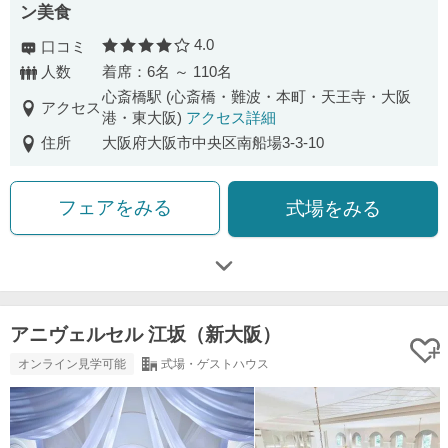
ン美食
4.0
口コミ
口コミ評価
人数
着席：6名 ～ 110名
心斎橋駅 (心斎橋・難波・本町・天王寺・大阪
アクセス
港・東大阪)
アクセス詳細
住所
大阪府大阪市中央区南船場3-3-10
フェアをみる
式場をみる
アニヴェルセル 江坂（新大阪）
オンライン見学可能
式場・ゲストハウス