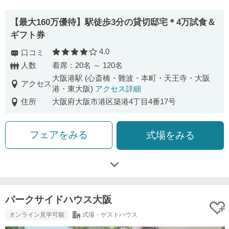
【最大160万優待】駅徒歩3分の貸切邸宅＊4万試食＆
ギフト券
4.0
口コミ
口コミ評価
人数
着席：20名 ～ 120名
大阪港駅 (心斎橋・難波・本町・天王寺・大阪
アクセス
港・東大阪)
アクセス詳細
住所
大阪府大阪市港区築港4丁目4番17号
フェアをみる
式場をみる
パークサイドハウス大阪
オンライン見学可能
式場・ゲストハウス