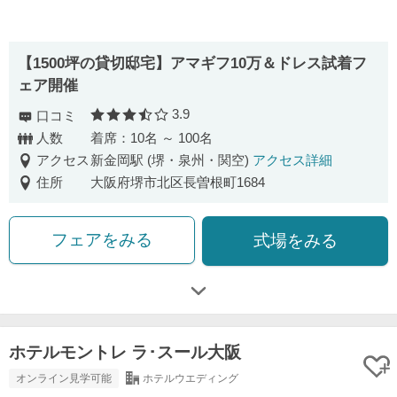
【1500坪の貸切邸宅】アマギフ10万＆ドレス試着フ
ェア開催
3.9
口コミ
口コミ評価
人数
着席：10名 ～ 100名
アクセス
新金岡駅 (堺・泉州・関空)
アクセス詳細
住所
大阪府堺市北区長曽根町1684
フェアをみる
式場をみる
ホテルモントレ ラ･スール大阪
オンライン見学可能
ホテルウエディング