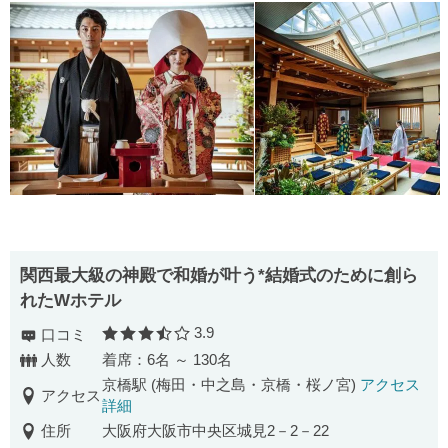
関西最大級の神殿で和婚が叶う*結婚式のために創ら
れたWホテル
3.9
口コミ
口コミ評価
人数
着席：6名 ～ 130名
京橋駅 (梅田・中之島・京橋・桜ノ宮)
アクセス
アクセス
詳細
住所
大阪府大阪市中央区城見2－2－22