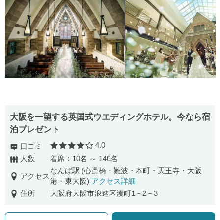
大阪を一望する英国式ウエディングホテル。今なら宿
泊プレゼント
4.0
口コミ
口コミ評価
人数
着席：10名 ～ 140名
なんば駅 (心斎橋・難波・本町・天王寺・大阪
アクセス
港・東大阪)
アクセス詳細
住所
大阪府大阪市浪速区湊町1－2－3