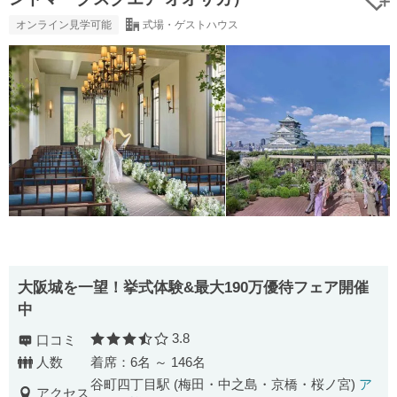
オンライン見学可能
式場・ゲストハウス
大阪城を一望！挙式体験&最大190万優待フェア開催
中
3.8
口コミ
口コミ評価
人数
着席：6名 ～ 146名
谷町四丁目駅 (梅田・中之島・京橋・桜ノ宮)
ア
アクセス