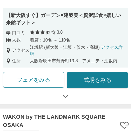
【新大阪すぐ】ガーデン×建築美＜贅沢試食×嬉しい
来館ギフト＞
3.8
口コミ
口コミ評価
人数
着席：10名 ～ 110名
江坂駅 (新大阪・江坂・茨木・高槻)
アクセス詳
アクセス
細
住所
大阪府吹田市芳野町13-8 アメニティ江坂内
フェアをみる
式場をみる
WAKON by THE LANDMARK SQUARE
OSAKA