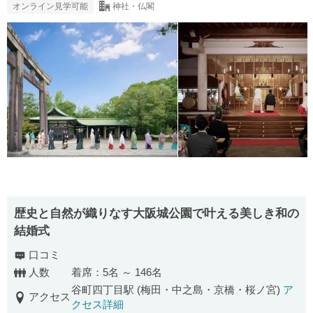
オンライン見学可能
神社・仏閣
歴史と自然が織りなす大阪城公園で叶える美しき和の
結婚式
口コミ
人数
着席：5名 ～ 146名
谷町四丁目駅 (梅田・中之島・京橋・桜ノ宮)
ア
アクセス
クセス詳細