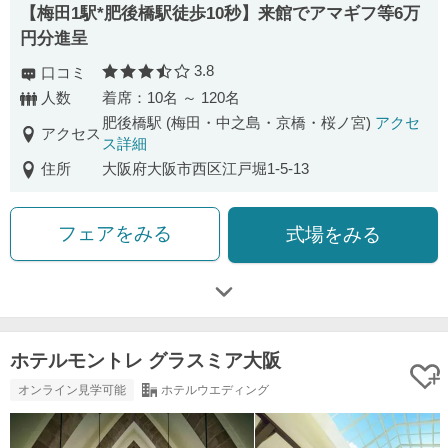
【梅田1駅*肥後橋駅徒歩10秒】来館でアマギフ等6万
円分進呈
3.8
口コミ
口コミ評価
人数
着席：10名 ～ 120名
肥後橋駅 (梅田・中之島・京橋・桜ノ宮)
アクセ
アクセス
ス詳細
住所
大阪府大阪市西区江戸堀1-5-13
フェアをみる
式場をみる
ホテルモントレ グラスミア大阪
オンライン見学可能
ホテルウエディング