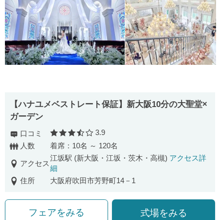
【ハナユメベストレート保証】新大阪10分の大聖堂×
ガーデン
3.9
口コミ
口コミ評価
人数
着席：10名 ～ 120名
江坂駅 (新大阪・江坂・茨木・高槻)
アクセス詳
アクセス
細
住所
大阪府吹田市芳野町14－1
フェアをみる
式場をみる