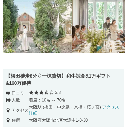
【梅田徒歩8分♢一棟貸切】和牛試食&1万ギフト
&160万優待
3.8
口コミ
口コミ評価
人数
着席：10名 ～ 70名
大阪駅 (梅田・中之島・京橋・桜ノ宮)
アクセス
アクセス
詳細
住所
大阪府大阪市北区大淀中1-8-30