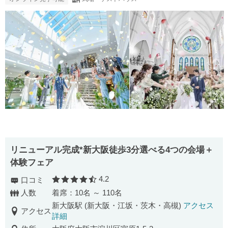
リニューアル完成*新大阪徒歩3分選べる4つの会場＋
体験フェア
4.2
口コミ
口コミ評価
人数
着席：10名 ～ 110名
新大阪駅 (新大阪・江坂・茨木・高槻)
アクセス
アクセス
詳細