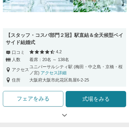
【スタッフ・コスパ部門２冠】駅直結＆全天候型ベイ
サイド結婚式
4.2
口コミ
口コミ評価
人数
着席：20名 ～ 138名
ユニバーサルシティ駅 (梅田・中之島・京橋・桜
アクセス
ノ宮)
アクセス詳細
住所
大阪府大阪市此花区島屋6-2-25
フェアをみる
式場をみる