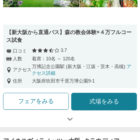
【新大阪から直通バス】森の教会体験×４万フルコー
ス試食
3.7
口コミ
口コミ評価
人数
着席：10名 ～ 120名
万博記念公園駅 (新大阪・江坂・茨木・高槻)
ア
アクセス
クセス詳細
住所
大阪府吹田市千里万博公園9-1
フェアをみる
式場をみる