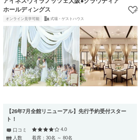
アイネスヴィラノッツェ大阪●クラウディア
ホールディングス
オンライン見学可能
式場・ゲストハウス
【26年7月全館リニューアル】先行予約受付スター
ト！
4.0
口コミ
口コミ評価
人数
着席：30名 ～ 80名