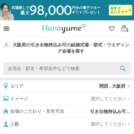
98,000
式場探しで
円分の電子マネー
今すぐ
エントリー
ギフトプレゼント
最大
クリップ
ログ
大阪府の引き出物持込み可の結婚式場・挙式・ウエディン
グ会場を探す
関西 , 大阪府
エリア
選択してください
イメージ
引き出物持込み可,
会場のこだわり・見学方法
選択してください
人数