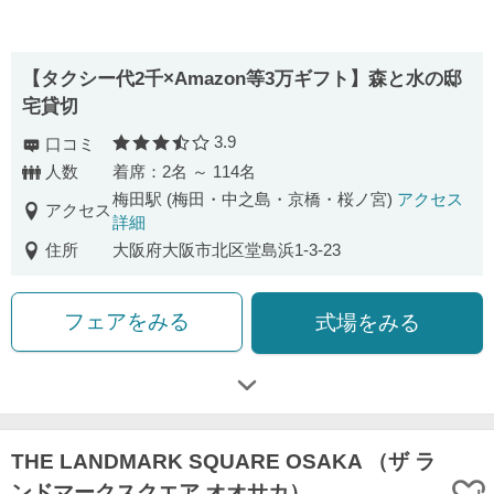
【タクシー代2千×Amazon等3万ギフト】森と水の邸
宅貸切
3.9
口コミ
口コミ評価
人数
着席：2名 ～ 114名
梅田駅 (梅田・中之島・京橋・桜ノ宮)
アクセス
アクセス
詳細
住所
大阪府大阪市北区堂島浜1-3-23
フェアをみる
式場をみる
THE LANDMARK SQUARE OSAKA （ザ ラ
ンドマークスクエア オオサカ）