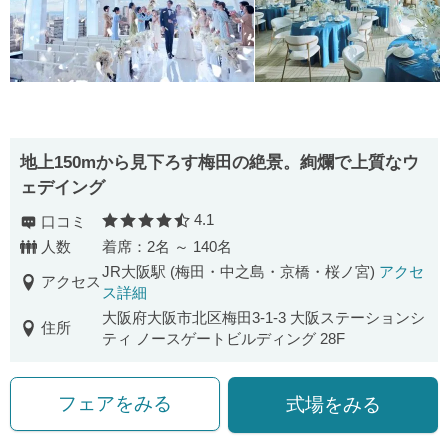
地上150mから見下ろす梅田の絶景。絢爛で上質なウ
ェデイング
4.1
口コミ
口コミ評価
人数
着席：2名 ～ 140名
JR大阪駅 (梅田・中之島・京橋・桜ノ宮)
アクセ
アクセス
ス詳細
大阪府大阪市北区梅田3-1-3 大阪ステーションシ
住所
ティ ノースゲートビルディング 28F
フェアをみる
式場をみる