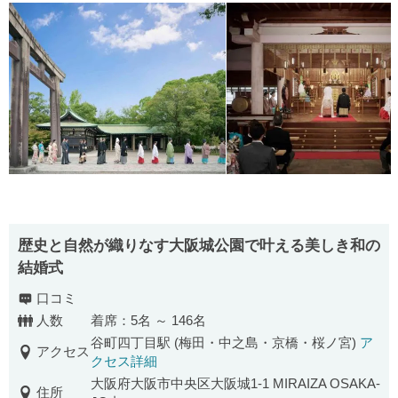
歴史と自然が織りなす大阪城公園で叶える美しき和の
結婚式
口コミ
人数
着席：5名 ～ 146名
谷町四丁目駅 (梅田・中之島・京橋・桜ノ宮)
ア
アクセス
クセス詳細
大阪府大阪市中央区大阪城1-1 MIRAIZA OSAKA-
住所