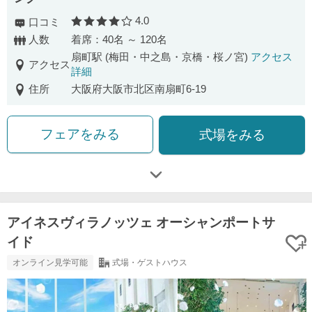
4.0
口コミ
口コミ評価
人数
着席：40名 ～ 120名
扇町駅 (梅田・中之島・京橋・桜ノ宮)
アクセス
アクセス
詳細
住所
大阪府大阪市北区南扇町6-19
フェアをみる
式場をみる
アイネスヴィラノッツェ オーシャンポートサ
イド
オンライン見学可能
式場・ゲストハウス