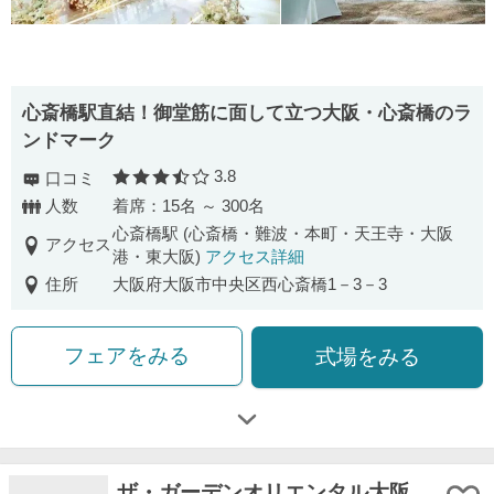
心斎橋駅直結！御堂筋に面して立つ大阪・心斎橋のラ
ンドマーク
3.8
口コミ
口コミ評価
人数
着席：15名 ～ 300名
心斎橋駅 (心斎橋・難波・本町・天王寺・大阪
アクセス
港・東大阪)
アクセス詳細
住所
大阪府大阪市中央区西心斎橋1－3－3
フェアをみる
式場をみる
ザ・ガーデンオリエンタル大阪