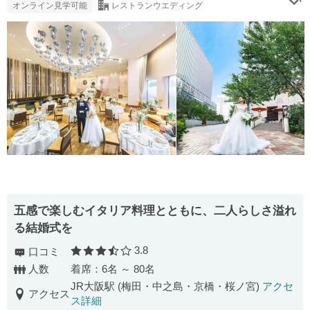
オンライン見学可能
レストランウエディング
五感で楽しむイタリア料理とともに、二人らしさ溢れ
る結婚式を
3.8
口コミ
口コミ評価
人数
着席：6名 ～ 80名
JR大阪駅 (梅田・中之島・京橋・桜ノ宮)
アクセ
アクセス
ス詳細