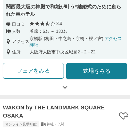
関西最大級の神殿で和婚が叶う*結婚式のために創ら
れたWホテル
3.9
口コミ
口コミ評価
人数
着席：6名 ～ 130名
京橋駅 (梅田・中之島・京橋・桜ノ宮)
アクセス
アクセス
詳細
住所
大阪府大阪市中央区城見2－2－22
フェアをみる
式場をみる
WAKON by THE LANDMARK SQUARE
OSAKA
オンライン見学可能
神社・仏閣