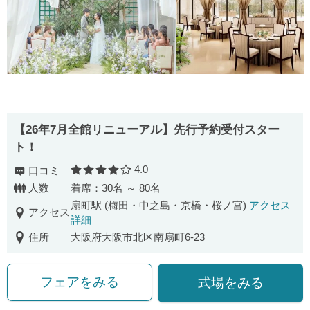
【26年7月全館リニューアル】先行予約受付スター
ト！
4.0
口コミ
口コミ評価
人数
着席：30名 ～ 80名
扇町駅 (梅田・中之島・京橋・桜ノ宮)
アクセス
アクセス
詳細
住所
大阪府大阪市北区南扇町6-23
フェアをみる
式場をみる