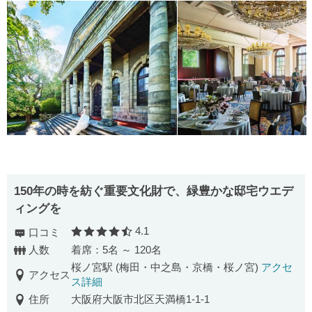
150年の時を紡ぐ重要文化財で、緑豊かな邸宅ウエデ
ィングを
4.1
口コミ
口コミ評価
人数
着席：5名 ～ 120名
桜ノ宮駅 (梅田・中之島・京橋・桜ノ宮)
アクセ
アクセス
ス詳細
住所
大阪府大阪市北区天満橋1-1-1