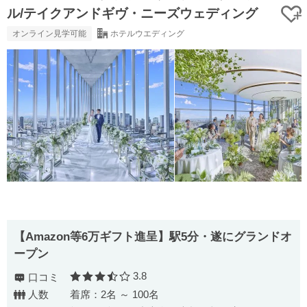
ル/テイクアンドギヴ・ニーズウェディング
オンライン見学可能
ホテルウエディング
【Amazon等6万ギフト進呈】駅5分・遂にグランドオ
ープン
3.8
口コミ
口コミ評価
人数
着席：2名 ～ 100名