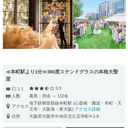
≪本町駅より1分≫360度ステンドグラスの本格大聖
堂
3.9
口コミ
口コミ評価
人数
着席：35名 ～ 110名
地下鉄御堂筋線本町駅 (心斎橋・難波・本町・天
アクセス
王寺・大阪港・東大阪)
アクセス詳細
住所
大阪府大阪市中央区北久宝寺町4-1-6