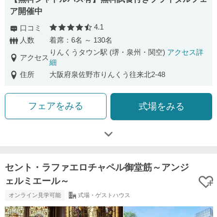
ア開催中
4.1
口コミ
口コミ評価
人数
着席：6名 ～ 130名
りんくうタウン駅 (堺・泉州・関空)
アクセス詳
アクセス
細
住所
大阪府泉佐野市りんくう往来北2-48
フェアをみる
式場をみる
セント・ラファエロチャペル御堂筋～アンジ
ェルミエール～
オンライン見学可能
式場・ゲストハウス