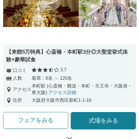
【来館5万特典】心斎橋・本町駅3分◎大聖堂挙式体
験×豪華試食
3.7
口コミ
口コミ評価
人数
着席：6名 ～ 120名
本町駅 (心斎橋・難波・本町・天王寺・大阪港・
アクセス
東大阪)
アクセス詳細
住所
大阪府大阪市西区新町1-1-18
フェアをみる
式場をみる