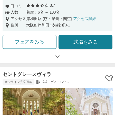
3.7
口コミ
口コミ評価
人数
着席：6名 ～ 100名
アクセス
岸和田駅 (堺・泉州・関空)
アクセス詳細
住所
大阪府岸和田市港緑町3-1
フェアをみる
式場をみる
セントグレースヴィラ
オンライン見学可能
式場・ゲストハウス