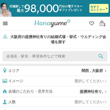
98,000
式場探しで
円分の電子マネー
今すぐ
エントリー
ギフトプレゼント
最大
クリップ
ログ
大阪府の提携神社有りの結婚式場・挙式・ウエディング会
場を探す
関西 , 大阪府
エリア
選択してください
イメージ
提携神社有り,
会場のこだわり・見学方法
選択してください
人数