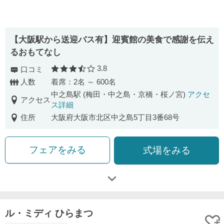
【大阪駅から送迎バス有】迎賓館の美食で感謝を伝え
るおもてなし
3.8
口コミ
口コミ評価
人数
着席：2名 ～ 600名
中之島駅 (梅田・中之島・京橋・桜ノ宮)
アクセ
アクセス
ス詳細
住所
大阪府大阪市北区中之島5丁目3番68号
フェアをみる
式場をみる
ル・ミディ ひらまつ