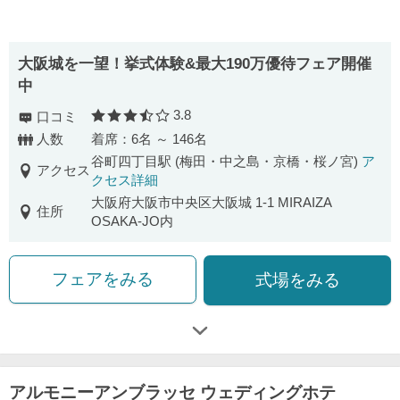
大阪城を一望！挙式体験&最大190万優待フェア開催
中
3.8
口コミ
口コミ評価
人数
着席：6名 ～ 146名
谷町四丁目駅 (梅田・中之島・京橋・桜ノ宮)
ア
アクセス
クセス詳細
大阪府大阪市中央区大阪城 1-1 MIRAIZA
住所
OSAKA-JO内
フェアをみる
式場をみる
アルモニーアンブラッセ ウェディングホテ