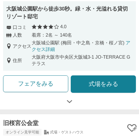
大阪城公園駅から徒歩30秒。緑・水・光溢れる貸切
リゾート邸宅
4.0
口コミ
口コミ評価
人数
着席：2名 ～ 140名
大阪城公園駅 (梅田・中之島・京橋・桜ノ宮)
ア
アクセス
クセス詳細
大阪府大阪市中央区大阪城3-1 JO-TERRACE G
住所
テラス
フェアをみる
式場をみる
旧桜宮公会堂
オンライン見学可能
式場・ゲストハウス