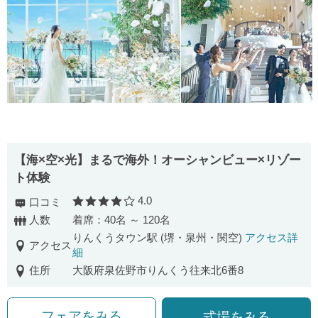
【海×空×光】まるで海外！オーシャンビュー×リゾー
ト体験
4.0
口コミ
口コミ評価
人数
着席：40名 ～ 120名
りんくうタウン駅 (堺・泉州・関空)
アクセス詳
アクセス
細
住所
大阪府泉佐野市りんくう往来北6番8
フェアをみる
式場をみる