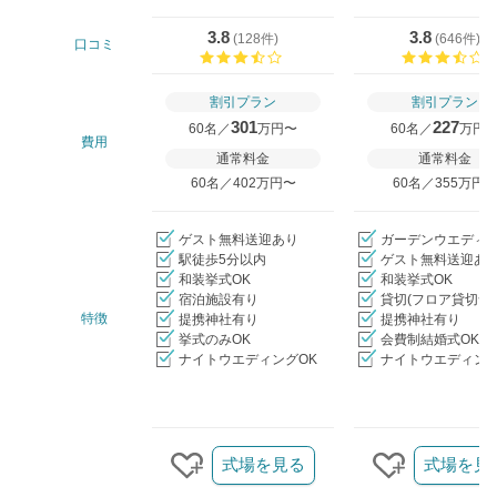
3.8
3.8
(
128件
)
(
646件
)
口コミ
口コミ評価
割引プラン
割引プラン
301
227
60名／
万円〜
60名／
万円
費用
通常料金
通常料金
60名／402万円〜
60名／355万円
ゲスト無料送迎あり
ガーデンウエディ
駅徒歩5分以内
ゲスト無料送迎あ
和装挙式OK
和装挙式OK
宿泊施設有り
貸切(フロア貸切含
特徴
提携神社有り
提携神社有り
挙式のみOK
会費制結婚式OK
ナイトウエディングOK
ナイトウエディング
クリップ/詳細を見る
式場を見る
式場を見
クリップする
クリップす