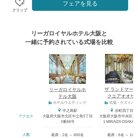
フェアを見る
クリップ
リーガロイヤルホテル大阪と
一緒に予約されている式場を比較
式場
ザ ランドマー
リーガロイヤルホ
クエアオオサ
テル大阪
式場タイプ
ホテルウエディング
式場・ゲストハ
中之島駅
谷町四丁目駅
アクセス
大阪府大阪市北区中之島5丁目
大阪府大阪市中央区大阪
3番68号
1 MIRAIZA OSAKA-
人数
着席：2名 ～ 600名
着席：6名 ～ 146