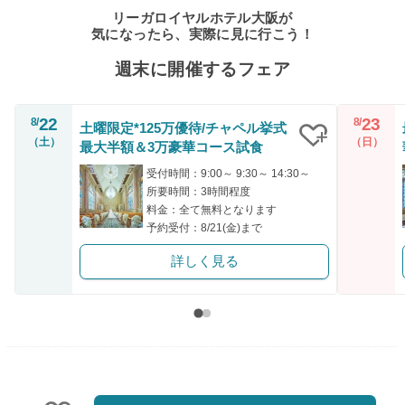
リーガロイヤルホテル大阪が
気になったら、実際に見に行こう！
週末に開催するフェア
22
23
8/
8/
土曜限定*125万優待/チャペル挙式
（土）
（日）
最大半額＆3万豪華コース試食
クリップ
受付時間：9:00～ 9:30～ 14:30～
所要時間：3時間程度
料金：全て無料となります
予約受付：8/21(金)まで
詳しく見る