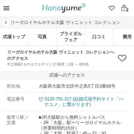
クリップ
ログ
リーガロイヤルホテル大阪 ヴィニェット コレクション
ブライダル
式場トップ
写真
口コミ
費用
フェア
リーガロイヤルホテル大阪 ヴィニェット コレクションへ
のアクセス
クリ
中之島駅/ ホテルウエディング/ 着席：2名 ～ 600名
式場へのアクセス
所在地
大阪府大阪市北区中之島5丁目3番68号
電話番号
0120-791-317 (結婚式場予約サイト「ハ
ナユメ」に繋がります)
最寄り駅／
■JR大阪駅から無料シャトルバス
交通
・JR「大阪」駅〜リーガロイヤルホテル
（所要時間約15分）
・JR「大阪」駅発7：45～22：30