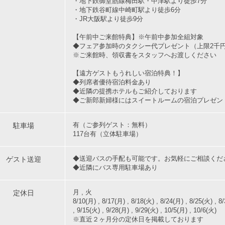
・地下鉄御堂筋線梅田駅・中津駅より徒歩7分
・地下鉄谷町線中崎町駅より徒歩6分
・JR大阪駅より徒歩9分
【午前中ご来館特典】※午前中参加全組対象
◆フェア参加時のタクシー代プレゼント（上限2千
※ご来館時、領収書をスタッフへお渡しください
【遠方ゲストもうれしい宿泊特典！】
◆列席者優待宿泊料金あり
◆近隣の提携ホテルもご紹介しております
◆ご新郎新婦様にはスイートルームの宿泊プレゼン
駐車場
有（ご参列ゲスト：無料）
117台有（立体駐車場）
ゲスト送迎
◆送迎バスの手配も可能です。お気軽にご相談くだ
◆近隣にバス専用駐車場あり
定休日
月 , 火
8/10(月) , 8/17(月) , 8/18(火) , 8/24(月) , 8/25(火) , 8/
, 9/15(火) , 9/28(月) , 9/29(火) , 10/5(月) , 10/6(火)
※直近２ヶ月分の定休日を掲載しております