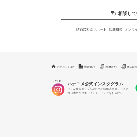
相談して
結婚式相談サポート
店舗相談
オンラ
ハナユメTOP
運営会社
利用規約
個人関
TAP!
＼
／
ハナユメ公式インスタグラム
プレ花嫁＆カップルのための結婚式準備メディア
毎日素敵なウエディングアイデアをお届け♡