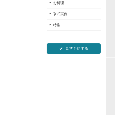
お料理
挙式実例
特集
見学予約する