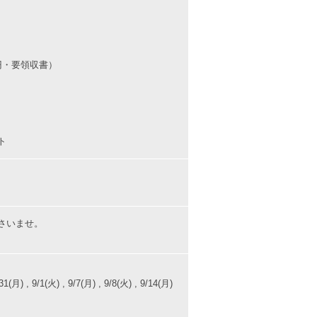
円・要領収書）
ト
さいませ。
31(月) , 9/1(火) , 9/7(月) , 9/8(火) , 9/14(月)