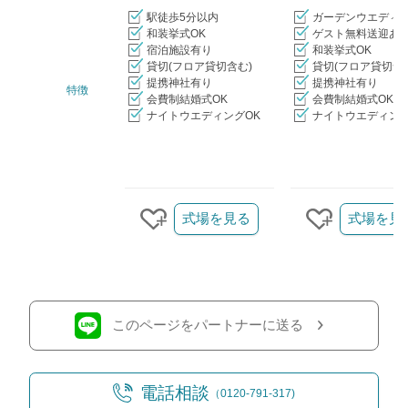
駅徒歩5分以内
ガーデンウエディ
和装挙式OK
ゲスト無料送迎あ
宿泊施設有り
和装挙式OK
貸切(フロア貸切含む)
貸切(フロア貸切含
提携神社有り
提携神社有り
特徴
会費制結婚式OK
会費制結婚式OK
ナイトウエディングOK
ナイトウエディング
クリップ/詳細を見る
式場を見る
式場を見
クリップする
クリップす
このページをパートナーに送る
電話相談
（0120-791-317)