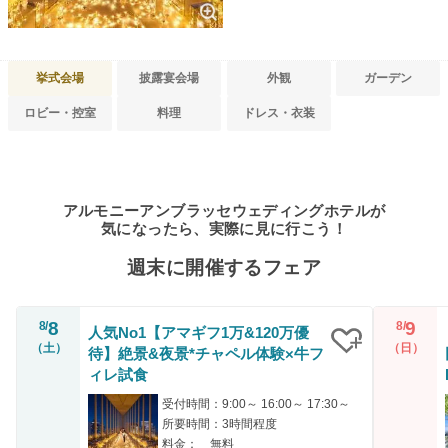
挙式会場
披露宴会場
外観
ガーデン
ロビー・控室
料理
ドレス・衣装
アルモニーアンブラッセウェディングホテルが
気になったら、実際に見に行こう！
週末に開催するフェア
8
9
8/
8/
人気No1【アマギフ1万&120万優
（土）
（日）
待】絶景&夜景*チャペル体験×牛フ
クリップ
ィレ試食
受付時間：9:00～ 16:00～ 17:30～
所要時間：3時間程度
料金： 無料