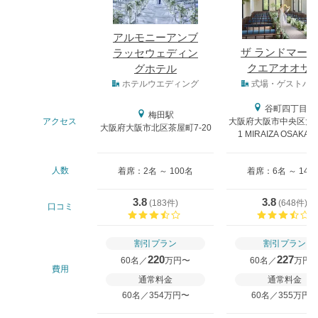
アルモニーアンブ
ザ ランドマー
ラッセウェディン
クエアオオサ
グホテル
式場タイプ
ホテルウエディング
式場・ゲストハ
谷町四丁目駅
梅田駅
アクセス
大阪府大阪市中央区大阪
大阪府大阪市北区茶屋町7-20
1 MIRAIZA OSAKA-
人数
着席：2名 ～ 100名
着席：6名 ～ 146
3.8
3.8
(
183件
)
(
648件
)
口コミ
口コミ評価
割引プラン
割引プラン
220
227
60名／
万円〜
60名／
万円
費用
通常料金
通常料金
60名／354万円〜
60名／355万円