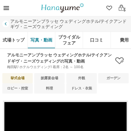
クリップ
ログ
アルモニーアンブラッセ ウェディングホテル/テイクアンド
ギヴ・ニーズウェディング
ブライダル
式場トップ
写真・動画
口コミ
費用
フェア
アルモニーアンブラッセ ウェディングホテル/テイクアン
ドギヴ・ニーズウェディングの写真・動画
クリ
梅田駅/ ホテルウエディング/ 着席：2名 ～ 100名
挙式会場
披露宴会場
外観
ガーデン
ロビー・控室
料理
ドレス・衣装