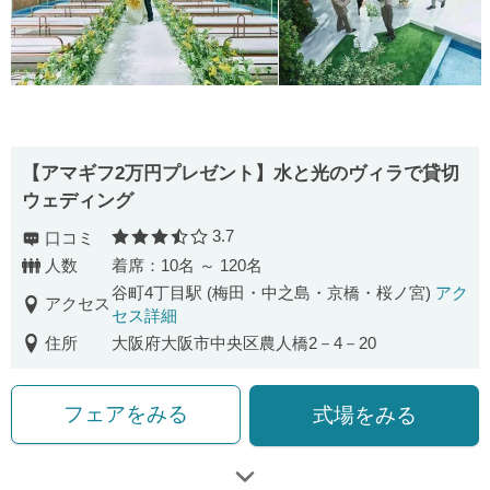
【アマギフ2万円プレゼント】水と光のヴィラで貸切
ウェディング
3.7
口コミ
口コミ評価
人数
着席：10名 ～ 120名
谷町4丁目駅 (梅田・中之島・京橋・桜ノ宮)
アク
アクセス
セス詳細
住所
大阪府大阪市中央区農人橋2－4－20
フェアをみる
式場をみる