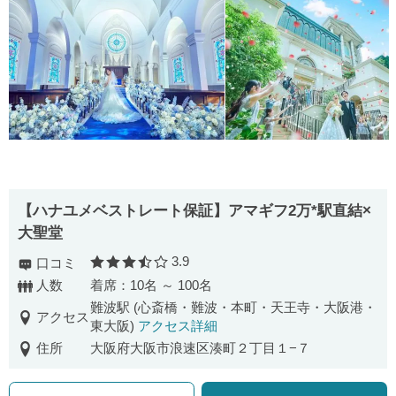
【ハナユメベストレート保証】アマギフ2万*駅直結×
大聖堂
3.9
口コミ
口コミ評価
人数
着席：10名 ～ 100名
難波駅 (心斎橋・難波・本町・天王寺・大阪港・
アクセス
東大阪)
アクセス詳細
住所
大阪府大阪市浪速区湊町２丁目１−７