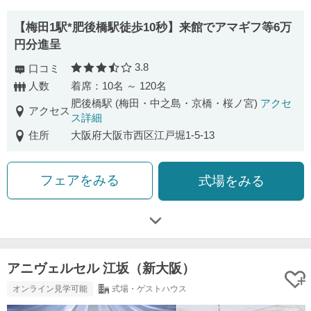
【梅田1駅*肥後橋駅徒歩10秒】来館でアマギフ等6万
円分進呈
3.8
口コミ
口コミ評価
人数
着席：10名 ～ 120名
肥後橋駅 (梅田・中之島・京橋・桜ノ宮)
アクセ
アクセス
ス詳細
住所
大阪府大阪市西区江戸堀1-5-13
フェアをみる
式場をみる
アニヴェルセル 江坂（新大阪）
オンライン見学可能
式場・ゲストハウス