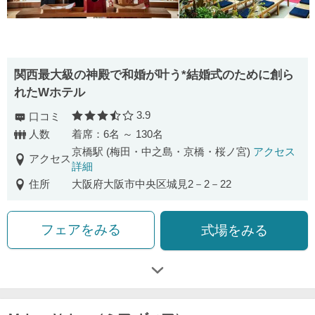
関西最大級の神殿で和婚が叶う*結婚式のために創ら
れたWホテル
3.9
口コミ
口コミ評価
人数
着席：6名 ～ 130名
京橋駅 (梅田・中之島・京橋・桜ノ宮)
アクセス
アクセス
詳細
住所
大阪府大阪市中央区城見2－2－22
フェアをみる
式場をみる