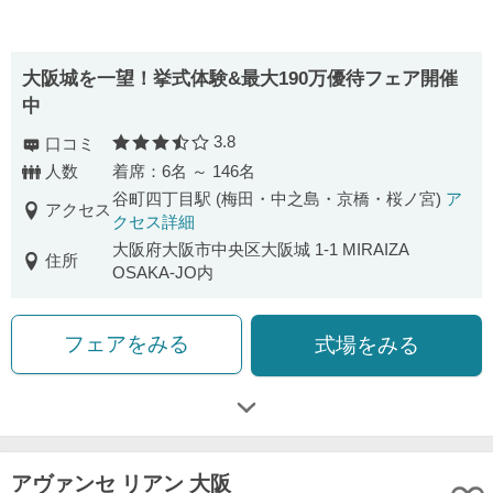
大阪城を一望！挙式体験&最大190万優待フェア開催
中
3.8
口コミ
口コミ評価
人数
着席：6名 ～ 146名
谷町四丁目駅 (梅田・中之島・京橋・桜ノ宮)
ア
アクセス
クセス詳細
大阪府大阪市中央区大阪城 1-1 MIRAIZA
住所
OSAKA-JO内
フェアをみる
式場をみる
アヴァンセ リアン 大阪