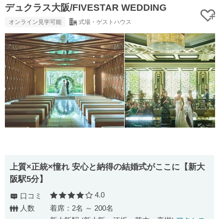
デュクラス大阪/FIVESTAR WEDDING
オンライン見学可能
式場・ゲストハウス
上質×正統×憧れ 安心と納得の結婚式がここに【新大
阪駅5分】
4.0
口コミ
口コミ評価
人数
着席：2名 ～ 200名