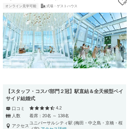
オンライン見学可能
式場・ゲストハウス
【スタッフ・コスパ部門２冠】駅直結＆全天候型ベイ
サイド結婚式
4.2
口コミ
口コミ評価
人数
着席：20名 ～ 138名
ユニバーサルシティ駅 (梅田・中之島・京橋・桜
アクセス
ノ宮)
アクセス詳細