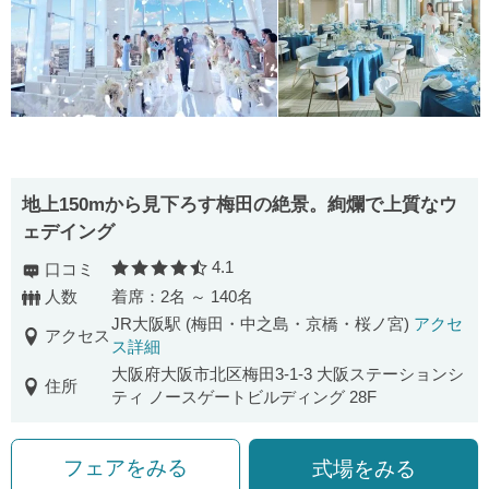
地上150mから見下ろす梅田の絶景。絢爛で上質なウ
ェデイング
4.1
口コミ
口コミ評価
人数
着席：2名 ～ 140名
JR大阪駅 (梅田・中之島・京橋・桜ノ宮)
アクセ
アクセス
ス詳細
大阪府大阪市北区梅田3-1-3 大阪ステーションシ
住所
ティ ノースゲートビルディング 28F
フェアをみる
式場をみる