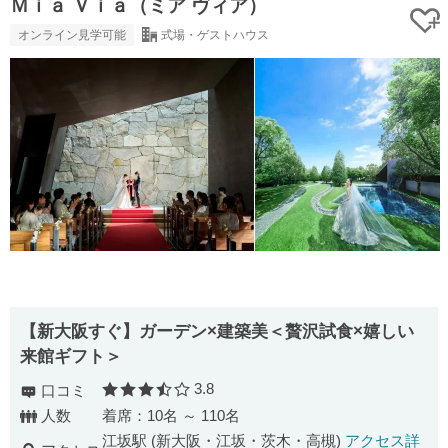
Ｍｉａ Ｖｉａ（ミア ヴィア）
オンライン見学可能
式場・ゲストハウス
【新大阪すぐ】ガーデン×建築美＜贅沢試食×嬉しい
来館ギフト＞
3.8
口コミ
口コミ評価
人数
着席：10名 ～ 110名
江坂駅 (新大阪・江坂・茨木・高槻)
アクセス詳