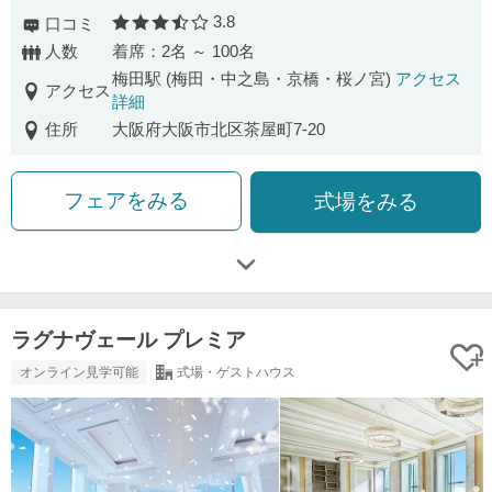
3.8
口コミ
口コミ評価
人数
着席：2名 ～ 100名
梅田駅 (梅田・中之島・京橋・桜ノ宮)
アクセス
アクセス
詳細
住所
大阪府大阪市北区茶屋町7-20
フェアをみる
式場をみる
ラグナヴェール プレミア
オンライン見学可能
式場・ゲストハウス