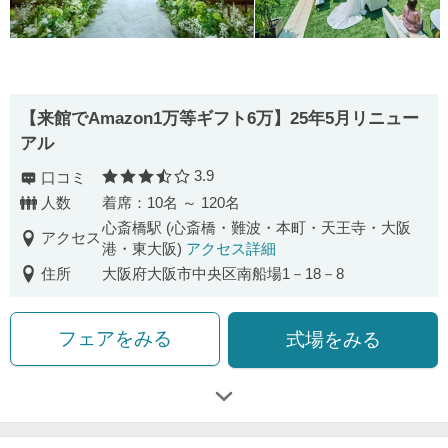
【来館でAmazon1万等ギフト6万】25年5月リニュー
アル
3.9
口コミ
口コミ評価
人数
着席：10名 ～ 120名
心斎橋駅 (心斎橋・難波・本町・天王寺・大阪
アクセス
港・東大阪)
アクセス詳細
住所
大阪府大阪市中央区南船場1－18－8
フェアをみる
式場をみる