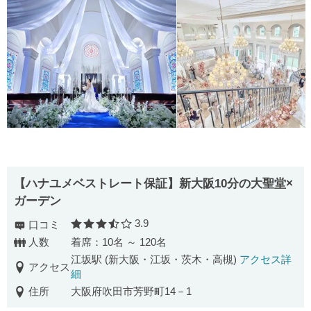
【ハナユメベストレート保証】新大阪10分の大聖堂×
ガーデン
3.9
口コミ
口コミ評価
人数
着席：10名 ～ 120名
江坂駅 (新大阪・江坂・茨木・高槻)
アクセス詳
アクセス
細
住所
大阪府吹田市芳野町14－1