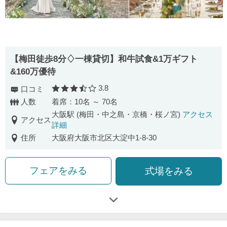
【梅田徒歩8分♢一棟貸切】和牛試食&1万ギフト
&160万優待
3.8
口コミ
口コミ評価
人数
着席：10名 ～ 70名
大阪駅 (梅田・中之島・京橋・桜ノ宮)
アクセス
アクセス
詳細
住所
大阪府大阪市北区大淀中1-8-30
フェアをみる
式場をみる