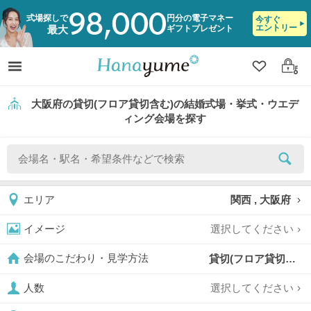
98,000
式場探しで
円分の電子マネー
今すぐ
エントリー
ギフトプレゼント
最大
クリップ
ログ
大阪府の貸切(フロア貸切含む)の結婚式場・挙式・ウエデ
ィング会場を探す
関西 , 大阪府
エリア
選択してください
イメージ
貸切(フロア貸切含む),
会場のこだわり・見学方法
選択してください
人数