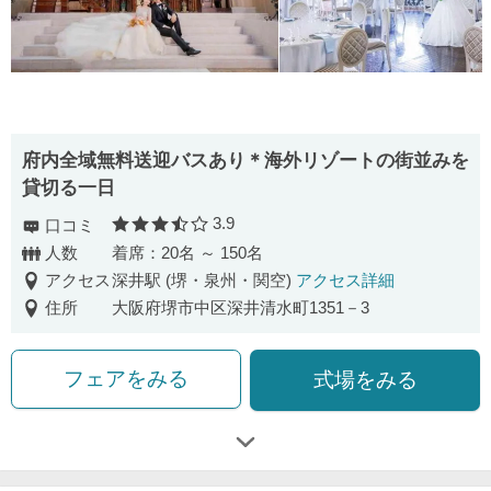
府内全域無料送迎バスあり＊海外リゾートの街並みを
貸切る一日
3.9
口コミ
口コミ評価
人数
着席：20名 ～ 150名
アクセス
深井駅 (堺・泉州・関空)
アクセス詳細
住所
大阪府堺市中区深井清水町1351－3
フェアをみる
式場をみる