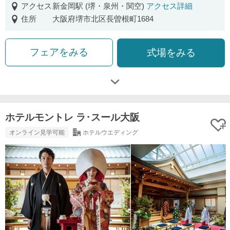
アクセス
新金岡駅 (堺・泉州・関空)
アクセス詳細
住所
大阪府堺市北区長曽根町1684
フェアをみる
式場をみる
ホテルモントレ ラ･スール大阪
オンライン見学可能
ホテルウエディング