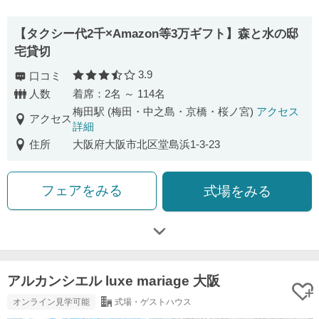
【タクシー代2千×Amazon等3万ギフト】森と水の邸
宅貸切
3.9
口コミ
口コミ評価
人数
着席：2名 ～ 114名
梅田駅 (梅田・中之島・京橋・桜ノ宮)
アクセス
アクセス
詳細
住所
大阪府大阪市北区堂島浜1-3-23
フェアをみる
式場をみる
アルカンシエル luxe mariage 大阪
オンライン見学可能
式場・ゲストハウス