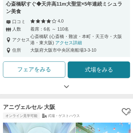
心斎橋駅すぐ◆天井高11m大聖堂×5年連続ミシュラ
ン美食
4.0
口コミ
口コミ評価
人数
着席：6名 ～ 110名
心斎橋駅 (心斎橋・難波・本町・天王寺・大阪
アクセス
港・東大阪)
アクセス詳細
住所
大阪府大阪市中央区南船場3-3-10
フェアをみる
式場をみる
アニヴェルセル 大阪
オンライン見学可能
式場・ゲストハウス