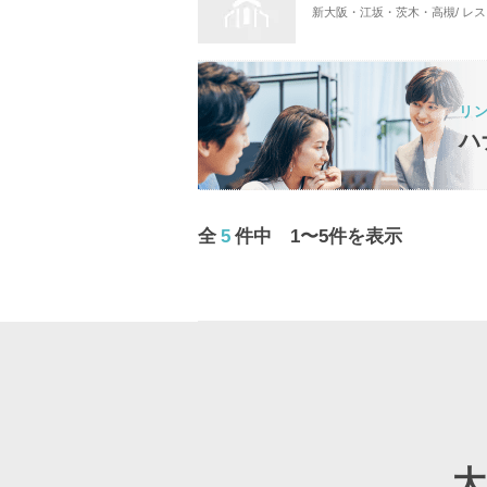
新大阪・江坂・茨木・高槻/ レ
リ
ハ
全
5
件中 1〜5件を表示