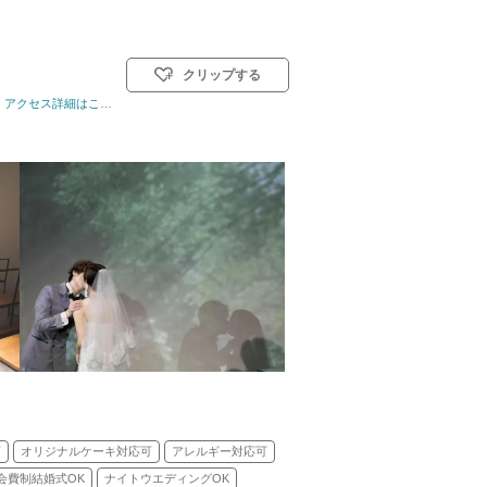
クリップする
～ 40名
アクセス詳細はこちら
挙式スタイル: 人前式／和装人前式
可
オリジナルケーキ対応可
アレルギー対応可
会費制結婚式OK
ナイトウエディングOK