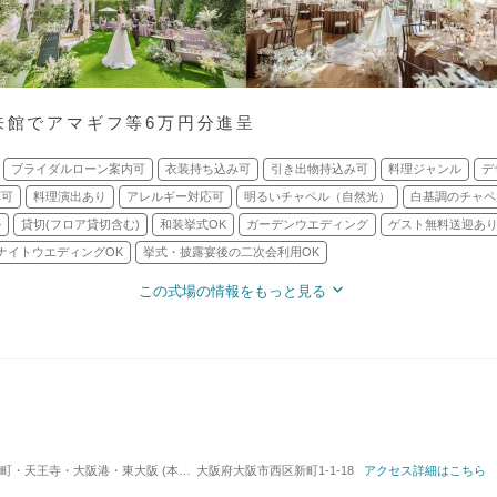
来館でアマギフ等6万円分進呈
ブライダルローン案内可
衣装持ち込み可
引き出物持込み可
料理ジャンル
デ
応可
料理演出あり
アレルギー対応可
明るいチャペル（自然光）
白基調のチャペ
ル
貸切(フロア貸切含む)
和装挙式OK
ガーデンウエディング
ゲスト無料送迎あ
ナイトウエディングOK
挙式・披露宴後の二次会利用OK
この式場の情報をもっと見る
・大阪港・東大阪 (本町駅) / 式場・ゲストハウス
大阪府大阪市西区新町1-1-18
対応人数: 着席：6名 ～ 120
アクセス詳細はこちら