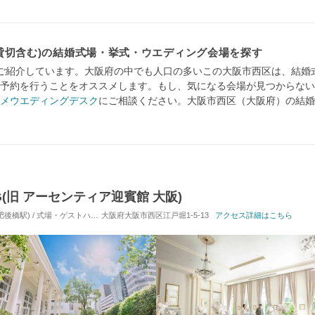
貸切含む)の結婚式場・挙式・ウエディング会場を探す
ご紹介しています。大阪府の中でも人口の多いこの大阪市西区は、結婚
予約を行うことをオススメします。もし、気になる会場が見つからない
メウエディングデスク
にご相談ください。大阪市西区（大阪府）の結婚
NG(旧 アーセンティア迎賓館 大阪)
橋駅) / 式場・ゲストハウス
大阪府大阪市西区江戸堀1-5-13
対応人数: 着席：10名 ～ 120名
アクセス詳細はこちら
挙式スタイル: 教会式(キリ