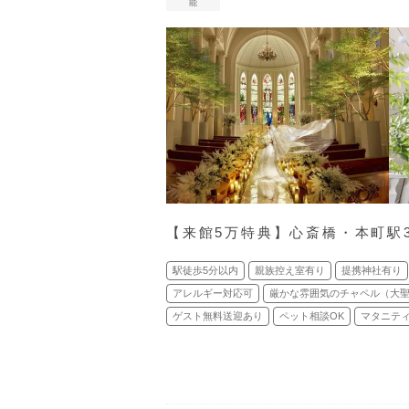
能
【来館5万特典】心斎橋・本町駅
駅徒歩5分以内
親族控え室有り
提携神社有り
アレルギー対応可
厳かな雰囲気のチャペル（大
ゲスト無料送迎あり
ペット相談OK
マタニティ