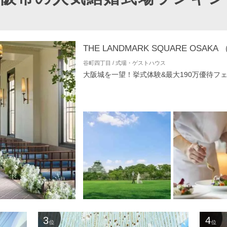
谷町四丁目 / 式場・ゲストハウス
大阪城を一望！挙式体験&最大190万優待フ
3
4
位
位