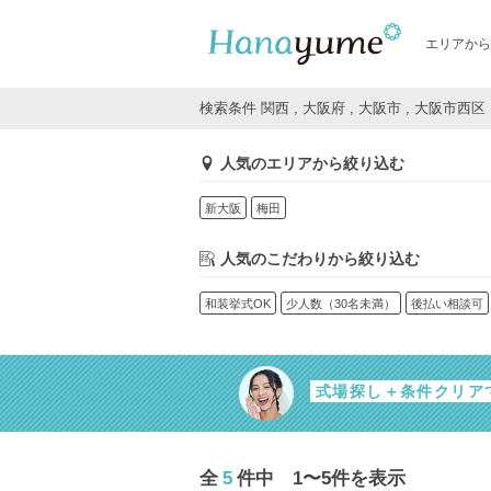
エリアから
検索条件 関西 , 大阪府 , 大阪市 , 大阪市西区
人気のエリアから絞り込む
新大阪
梅田
人気のこだわりから絞り込む
和装挙式OK
少人数（30名未満）
後払い相談可
式場探し＋条件クリア
全
5
件中 1〜5件を表示