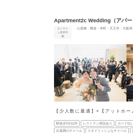
Apartment2c Weddin
オンライ
ン見学可
能
【少人数に最適】×【アットホー
駅徒歩5分以内
レストラン併設あり
カード払
白基調のチャペル
スタイリッシュなチャペル