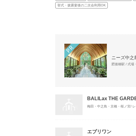
挙式・披露宴後の二次会利用OK
ニーズ中之島
肥後橋駅 / 式
BALILax THE GA
梅田・中之島・京橋・桜ノ宮/ 
エブリワン