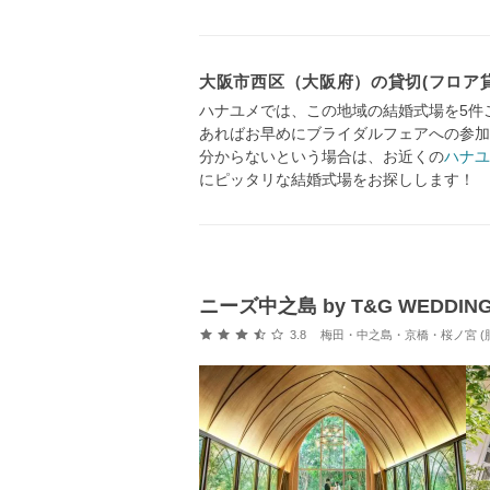
大阪市西区（大阪府）の貸切(フロア
ハナユメでは、この地域の結婚式場を5件
あればお早めにブライダルフェアへの参加
分からないという場合は、お近くの
ハナユ
にピッタリな結婚式場をお探しします！
ニーズ中之島 by T&G WEDDI
口コミ評価
3.8
梅田・中之島・京橋・桜ノ宮 (肥後