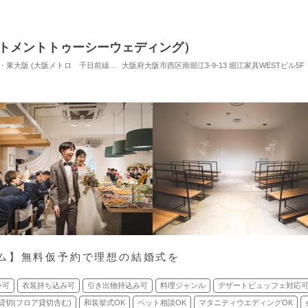
g（アパートメントトゥーシーウェディング）
心斎橋・難波・本町・天王寺・大阪港・東大阪 (大阪メトロ 千日前線 桜川駅) / レストランウエディング
大阪府大阪市西区南堀江3-9-13 堀江家具WESTビル5F
対応人数: 着席：10名 
ム】無料仮予約で理想の結婚式を
い可
衣装持ち込み可
引き出物持込み可
料理ジャンル
デザートビュッフェ対応
貸切(フロア貸切含む)
和装挙式OK
ペット相談OK
マタニティウエディングOK