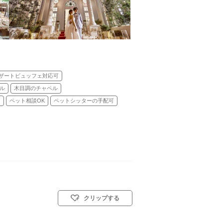
ザートビュッフェ対応可
ル
木目調のチャペル
り
ペット相談OK
ペットシッターの手配可
クリップする
名， ハナユメなら2名 ～ 応相談
挙式スタイル: 教会式(キリスト教式)／人前式