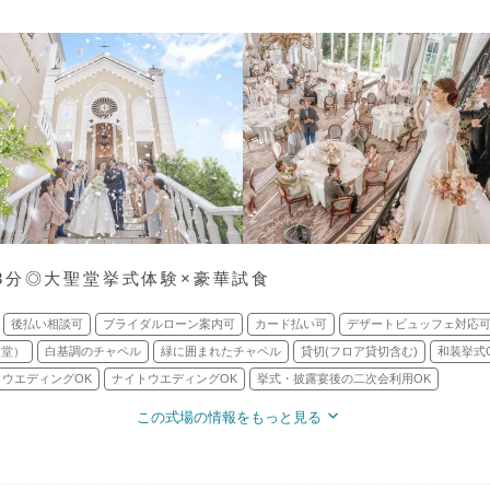
3分◎大聖堂挙式体験×豪華試食
後払い相談可
ブライダルローン案内可
カード払い可
デザートビュッフェ対応
聖堂）
白基調のチャペル
緑に囲まれたチャペル
貸切(フロア貸切含む)
和装挙式
ウエディングOK
ナイトウエディングOK
挙式・披露宴後の二次会利用OK
この式場の情報をもっと見る