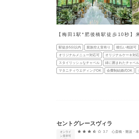
【梅田1駅*肥後橋駅徒歩10秒】
駅徒歩5分以内
親族控え室有り
後払い相談可
オリジナルメニュー対応可
オリジナルケーキ対
スタイリッシュなチャペル
緑に囲まれたチャペ
マタニティウエディングOK
会費制結婚式OK
セントグレースヴィラ
口コミ評価
3.7
心斎橋・難波・本町・天王寺
オンライ
ン見学可