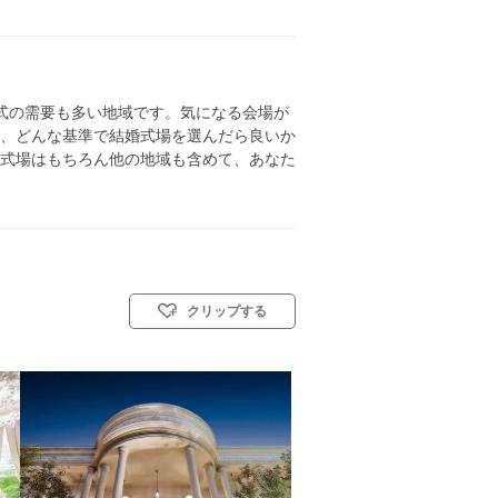
式の需要も多い地域です。気になる会場が
、どんな基準で結婚式場を選んだら良いか
式場はもちろん他の地域も含めて、あなた
クリップする
スト教式)／人前式／仏前式