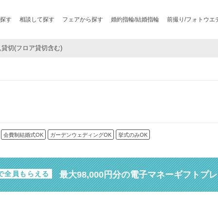
探す
相談して探す
フェアから探す
婚約指輪/結婚指輪
前撮り/フォトウエ
 ,貸切(フロア貸切含む)
会費制結婚式OK
ガーデンウェディングOK
挙式のみOK
最大98,000円分の電子マネーギフトプ
で全員もらえる