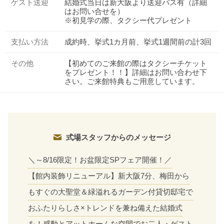
ゲスト送迎
結婚式当日は新大阪より送迎バス有（詳細
はお問い合せを）
※初見学の際、タクシー代プレゼント
支払い方法
成約時、挙式1カ月前、挙式1週間前の計3回
その他
【初めてのご来館の際はタクシーチケット
をプレゼント！！】詳細はお問い合わせ下
さい。ご来館特典もご用意しています。
式場スタッフからのメッセージ
＼～8/16限定！お盆限定SPフェア開催！／
【館内装飾リニューアル】新大阪7分、梅田から
もすぐの大聖堂＆緑溢れるガーデン付貸切邸宅で
おトクな特典つきフェア
フェア一覧
8/11
残◯
(火・祝)
おふたりらしさ×トレンドを兼ね備えた結婚式
【ブライダルフェア来館特典】