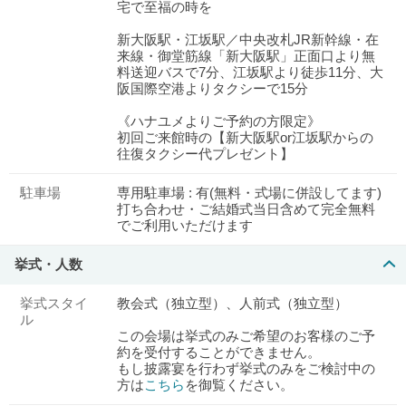
宅で至福の時を
新大阪駅・江坂駅／中央改札JR新幹線・在
来線・御堂筋線「新大阪駅」正面口より無
料送迎バスで7分、江坂駅より徒歩11分、大
阪国際空港よりタクシーで15分
《ハナユメよりご予約の方限定》
初回ご来館時の【新大阪駅or江坂駅からの
往復タクシー代プレゼント】
駐車場
専用駐車場 : 有(無料・式場に併設してます)
打ち合わせ・ご結婚式当日含めて完全無料
でご利用いただけます
挙式・人数
挙式スタイ
教会式（独立型）、人前式（独立型）
ル
この会場は挙式のみご希望のお客様のご予
約を受付することができません。
もし披露宴を行わず挙式のみをご検討中の
方は
こちら
を御覧ください。