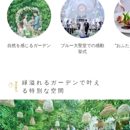
自然を感じるガーデン
ブルー大聖堂での感動
”おふ
挙式
緑溢れるガーデンで叶え
POINT
1
る特別な空間