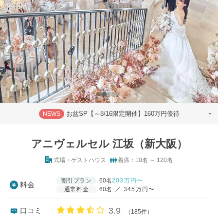
お盆SP【～8/16限定開催】160万円優待
NEWS
アニヴェルセル 江坂（新大阪）
式場・ゲストハウス
着席：10名 ～ 120名
割引プラン
60名
203
万円〜
料金
通常料金
60名
／
345万円〜
口コミ評価
3.9
口コミ
（185件）