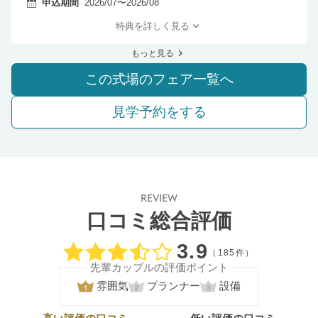
申込期間
2026/07〜2026/08
特典を詳しく見る
もっと見る
この式場のフェア一覧へ
見学予約をする
REVIEW
口コミ総合評価
口コミ評価
3.9
（185件）
先輩カップルの評価ポイント
雰囲気
プランナー
設備