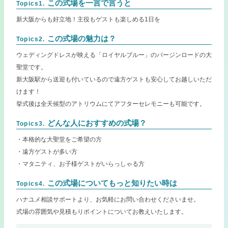
この式場を一言で言うと
Topics1.
新大阪からも好立地！主役もゲストも楽しめる1日を
この式場の魅力は？
Topics2.
ウェディングドレスが映える「ロイヤルブルー」のバージンロードの大
聖堂です。
新大阪駅から送迎も付いているので遠方ゲストも安心してお越しいただ
けます！
挙式後は全天候型のアトリウムにてアフターセレモニーも可能です。
どんな人におすすめの式場？
Topics3.
・本格的な大聖堂をご希望の方
・遠方ゲストが多い方
・マタニティ、お子様ゲストがいらっしゃる方
この式場についてもっと知りたい時は
Topics4.
ハナユメ相談サポートより、お気軽にお問い合わせくださいませ。
式場の雰囲気や見積もりポイントについてお教えいたします。