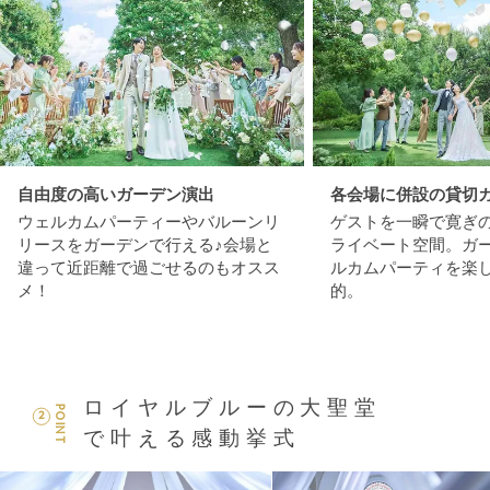
自由度の高いガーデン演出
各会場に併設の貸切
ウェルカムパーティーやバルーンリ
ゲストを一瞬で寛ぎ
リースをガーデンで行える♪会場と
ライベート空間。ガ
違って近距離で過ごせるのもオスス
ルカムパーティを楽
メ！
的。
ロイヤルブルーの大聖堂
POINT
2
で叶える感動挙式