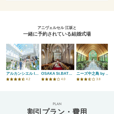
アニヴェルセル 江坂と
一緒に予約されている結婚式場
アルカンシエル luxe mariage 大阪
OSAKA St.BATH CHURCH（大阪セントバース教会）
ニーズ中之島 by T&G WEDDING(旧 アーセンティア迎賓館 大阪)
4.2
4.0
3.8
口コミ評価
口コミ評価
口コミ評価
PLAN
割引プラン・費用