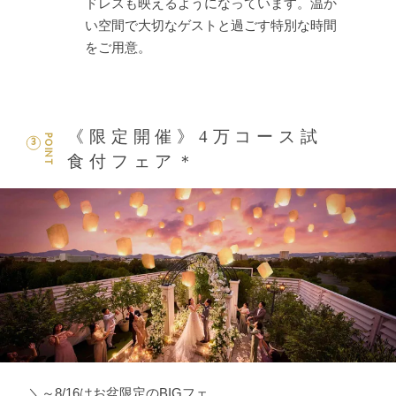
ドレスも映えるようになっています。温か
い空間で大切なゲストと過ごす特別な時間
をご用意。
《限定開催》4万コース試
POINT
3
食付フェア＊
＼～8/16はお盆限定のBIGフェ