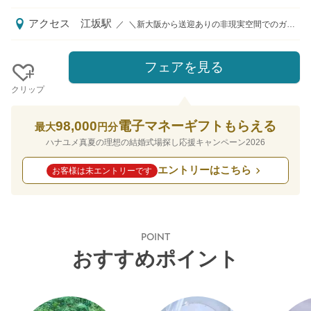
アクセス
江坂駅
／
＼新大阪から送迎ありの非現実空間でのガーデンウエディング／ ブルーの大聖堂と大階段つき白亜の貸切邸宅で至福の時を 新大阪駅・江坂駅／中央改札JR新幹線・在来線・御堂筋線「新大阪駅」正面口より無料送迎バスで7分、江坂駅より徒歩11分、大阪国際空港よりタクシーで15分 《ハナユメよりご予約の方限定》 初回ご来館時の【新大阪駅or江坂駅からの往復タクシー代プレゼント】
フェアを見る
クリップ
98,000
電子マネーギフトもらえる
最大
円分
ハナユメ真夏の理想の結婚式場探し応援キャンペーン2026
エントリーはこちら
お客様は未エントリーです
POINT
おすすめポイント