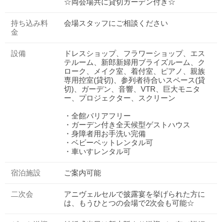
☆両会場共に貸切ガーデン付き☆
持ち込み料
会場スタッフにご相談ください
金
設備
ドレスショップ、フラワーショップ、エス
テルーム、新郎新婦用ブライズルーム、ク
ローク、メイク室、着付室、ピアノ、親族
専用控室(貸切)、参列者待合いスペース(貸
切)、ガーデン、音響、VTR、巨大モニタ
ー、プロジェクター、スクリーン
・全館バリアフリー
・ガーデン付き全天候型ゲストハウス
・身障者用お手洗い完備
・ベビーベットレンタル可
・車いすレンタル可
宿泊施設
ご案内可能
二次会
アニヴェルセルで披露宴を挙げられた方に
は、もうひとつの会場で2次会も可能☆