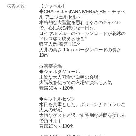
収容人数
【チャペル】
◆CHAPELLE d'ANNIVERSAIRE ～チャペ
ル アニヴェルセル～
本格的な大聖堂を思わせるこのチャペル
で、心に残る特別な一日を。
ロイヤルブルーのバージンロードが花嫁の
ドレス姿を映えさせる*
収容人数:着席 110名
天井の高さ 10m / バージンロードの長さ
13m
披露宴会場
◆シェルダジュール
上質な大人可愛い白亜の会場
大階段を使っての入場や演出も人気
着席30名～120名
◆キャトルセゾン
木目を貴重とした、グリーンナチュラルな
大人の邸宅
大切なゲストと過ごす特別な時間を楽しん
で頂けます
着席20名～100名