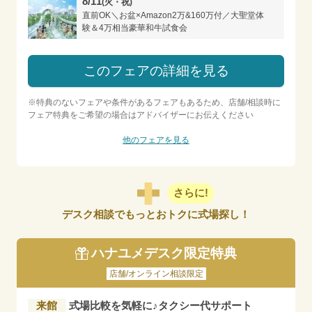
8/11
(火・祝)
直前OK＼お盆×Amazon2万&160万付／大聖堂体
験＆4万相当豪華和牛試食会
このフェアの詳細を見る
※特典のないフェアや条件があるフェアもあるため、店舗/相談時に
フェア特典をご希望の場合はアドバイザーにお伝えください
他のフェアを見る
さらに!
デスク相談でもっとおトクに式場探し！
ハナユメデスク限定特典
店舗/オンライン相談限定
来館
式場比較を気軽に♪タクシー代サポート