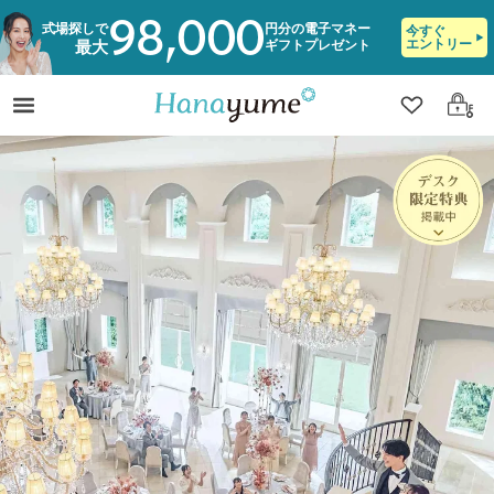
98,000
式場探しで
円分の電子マネー
今すぐ
エントリー
ギフトプレゼント
最大
クリップ
ログ