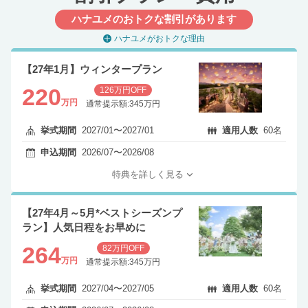
ハナユメのおトクな割引があります
ハナユメがおトクな理由
【27年1月】ウィンタープラン
220
126万円OFF
万円
通常提示額:345万円
挙式期間
2027/01〜2027/01
適用人数
60名
申込期間
2026/07〜2026/08
特典を詳しく見る
【27年4月～5月*ベストシーズンプ
ラン】人気日程をお早めに
264
82万円OFF
万円
通常提示額:345万円
挙式期間
2027/04〜2027/05
適用人数
60名