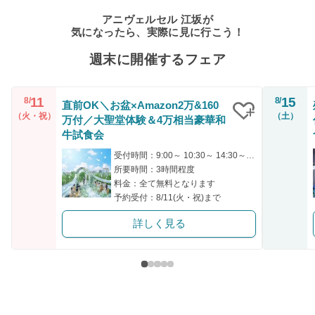
アニヴェルセル 江坂が
気になったら、実際に見に行こう！
週末に開催するフェア
11
15
8/
8/
直前OK＼お盆×Amazon2万&160
（火・祝）
（土）
万付／大聖堂体験＆4万相当豪華和
クリップ
牛試食会
受付時間：9:00～ 10:30～ 14:30～ 15:30～ 16:00～
所要時間：3時間程度
料金：全て無料となります
予約受付：8/11(火・祝)まで
詳しく見る