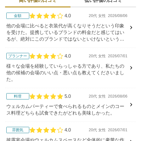
高い評価の口コミ
低い評価の口コミ
4.0
金額
20代
女性
2026/08/06
口コミ評価
他の会場に比べると衣装代が高くなりそうだという印象
を受けた。提携しているブランドの料金だと感じてはい
るが、絶対にこのブランドではないといけないというこ
だわりがない自分にとっては少し高くなりそうだなと感
じた。
4.0
プランナー
20代
女性
2026/07/01
口コミ評価
様々な会場を経験していらっしゃる方であり、私たちの
他の候補の会場のいい点・悪い点も教えてくださいまし
た。
5.0
料理
20代
女性
2026/08/06
口コミ評価
ウェルカムパーティーで食べられるものとメインのコー
ス料理どちらも試食できたがどれも美味しかった。
4.0
雰囲気
20代
女性
2026/07/01
口コミ評価
披露宴会場やウェルカムスペースなど全体的に豪華な作