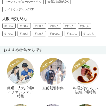
オーシャンビューのチャペル
会費制結婚式OK
ナイトウエディングOK
人数で絞り込む
約10人
約20人
約30人
約40人
約50人
約60人
約70人
約80人
約90人
約100人
約110人
約120人
おすすめ特集から探す
厳選！人気式場×
直前割引特集
料理がおいしい
イチオシフェア
結婚式場特集
特集