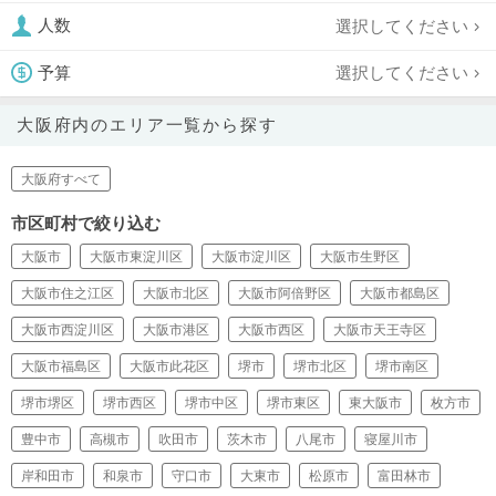
選択してください
人数
選択してください
予算
大阪府内のエリア一覧から探す
大阪府すべて
市区町村で絞り込む
大阪市
大阪市東淀川区
大阪市淀川区
大阪市生野区
大阪市住之江区
大阪市北区
大阪市阿倍野区
大阪市都島区
大阪市西淀川区
大阪市港区
大阪市西区
大阪市天王寺区
大阪市福島区
大阪市此花区
堺市
堺市北区
堺市南区
堺市堺区
堺市西区
堺市中区
堺市東区
東大阪市
枚方市
豊中市
高槻市
吹田市
茨木市
八尾市
寝屋川市
岸和田市
和泉市
守口市
大東市
松原市
富田林市