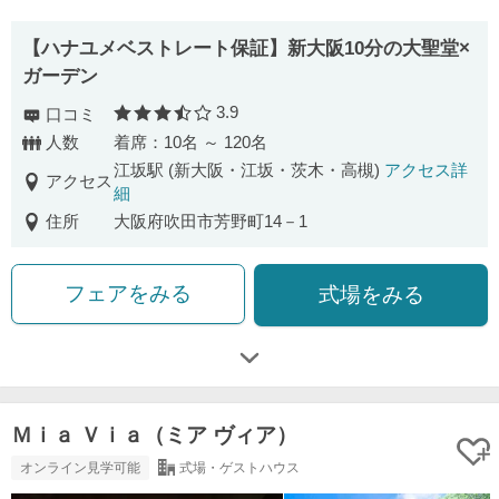
【ハナユメベストレート保証】新大阪10分の大聖堂×
ガーデン
3.9
口コミ
口コミ評価
人数
着席：10名 ～ 120名
江坂駅 (新大阪・江坂・茨木・高槻)
アクセス詳
アクセス
細
住所
大阪府吹田市芳野町14－1
フェアをみる
式場をみる
Ｍｉａ Ｖｉａ（ミア ヴィア）
オンライン見学可能
式場・ゲストハウス