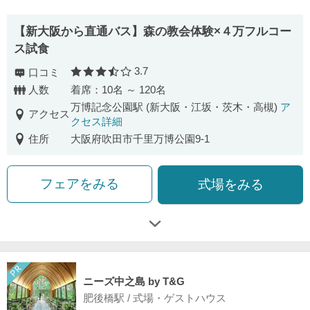
【新大阪から直通バス】森の教会体験×４万フルコー
ス試食
3.7
口コミ
口コミ評価
人数
着席：10名 ～ 120名
万博記念公園駅 (新大阪・江坂・茨木・高槻)
ア
アクセス
クセス詳細
住所
大阪府吹田市千里万博公園9-1
フェアをみる
式場をみる
ニーズ中之島 by T&G
肥後橋駅 / 式場・ゲストハウス