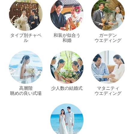
タイプ別チャペ
和装が似合う
ガーデン
ル
和婚
ウエディング
高層階
少人数の結婚式
マタニティ
眺めの良い式場
ウエディング