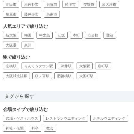
池田市
泉佐野市
貝塚市
摂津市
交野市
泉大津市
柏原市
藤井寺市
泉南市
人気エリアで絞り込む
新大阪
梅田
中之島
江坂
本町
心斎橋
難波
大阪港
泉州
駅で絞り込む
京橋駅
りんくうタウン駅
深井駅
大阪駅
扇町駅
大阪城北詰駅
桜ノ宮駅
肥後橋駅
大国町駅
タグから探す
会場タイプで絞り込む
式場・ゲストハウス
レストランウエディング
ホテルウエディング
神社・仏閣
料亭
教会