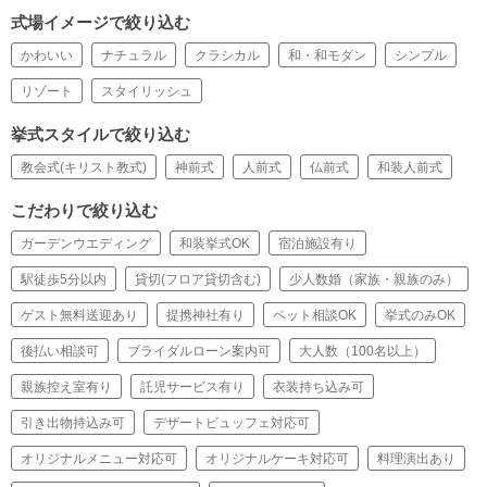
式場イメージで絞り込む
かわいい
ナチュラル
クラシカル
和・和モダン
シンプル
リゾート
スタイリッシュ
挙式スタイルで絞り込む
教会式(キリスト教式)
神前式
人前式
仏前式
和装人前式
こだわりで絞り込む
ガーデンウエディング
和装挙式OK
宿泊施設有り
駅徒歩5分以内
貸切(フロア貸切含む)
少人数婚（家族・親族のみ）
ゲスト無料送迎あり
提携神社有り
ペット相談OK
挙式のみOK
後払い相談可
ブライダルローン案内可
大人数（100名以上）
親族控え室有り
託児サービス有り
衣装持ち込み可
引き出物持込み可
デザートビュッフェ対応可
オリジナルメニュー対応可
オリジナルケーキ対応可
料理演出あり