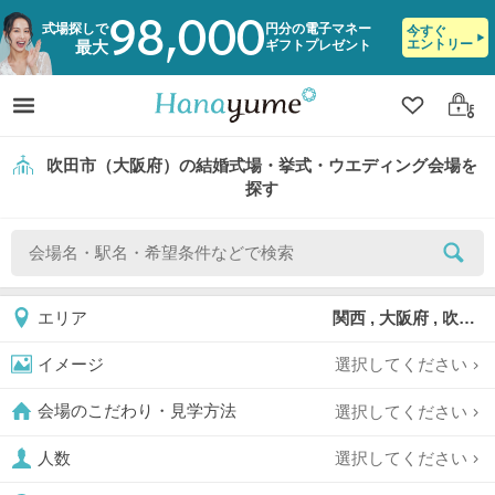
98,000
式場探しで
円分の電子マネー
今すぐ
エントリー
ギフトプレゼント
最大
クリップ
ログ
吹田市（大阪府）の結婚式場・挙式・ウエディング会場を
探す
関西 , 大阪府 , 吹田市
エリア
選択してください
イメージ
選択してください
会場のこだわり・見学方法
選択してください
人数