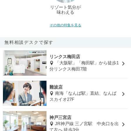
リゾート気分が
味わえる
その他の特集を見る
無料相談デスクで探す
リンクス梅田店
「大阪駅」「梅田駅」から徒歩1
分リンクス梅田7階
難波店
南海「なんば駅」直結、なんば
スカイオ27F
神戸三宮店
JR神戸線 三ノ宮駅 中央口を出
て左へ 徒歩3分