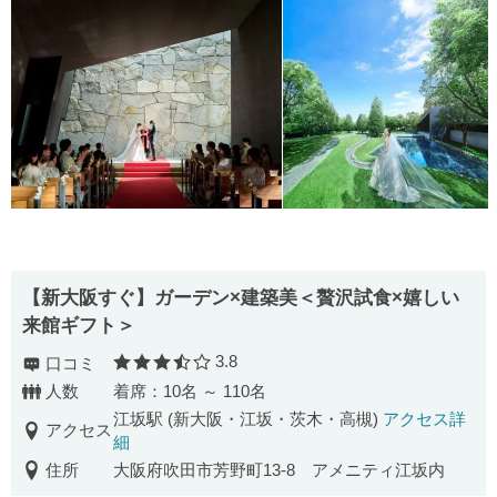
【新大阪すぐ】ガーデン×建築美＜贅沢試食×嬉しい
来館ギフト＞
3.8
口コミ
口コミ評価
人数
着席：10名 ～ 110名
江坂駅 (新大阪・江坂・茨木・高槻)
アクセス詳
アクセス
細
住所
大阪府吹田市芳野町13-8 アメニティ江坂内