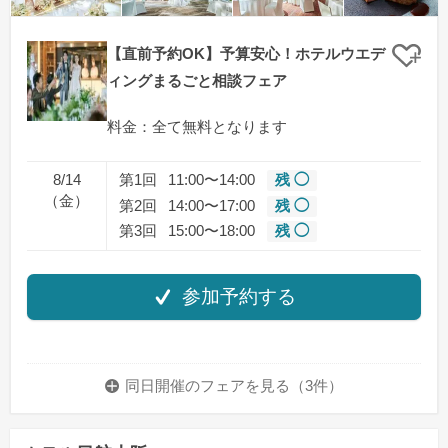
【直前予約OK】予算安心！ホテルウエデ
クリ
ィングまるごと相談フェア
料金：全て無料となります
8/14
第1回
11:00〜14:00
残 ◯
（金）
第2回
14:00〜17:00
残 ◯
第3回
15:00〜18:00
残 ◯
参加予約する
同日開催のフェアを
見る（3件）