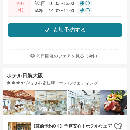
8/16
第1回
10:00〜13:00
残 ◯
（日）
第2回
14:00〜17:00
残 ◯
参加予約する
同日開催のフェアを
見る（4件）
ホテル日航大阪
口コミ評価
3.8
心斎橋駅 / ホテルウエディング
【直前予約OK】予算安心！ホテルウエデ
クリ