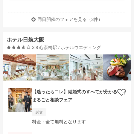
同日開催のフェアを
見る（3件）
ホテル日航大阪
口コミ評価
3.8
心斎橋駅 / ホテルウエディング
【迷ったらコレ】結婚式のすべてが分かる
クリ
まるごと相談フェア
試食
料金：全て無料となります