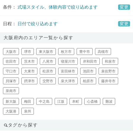
条件：
式場スタイル、体験内容で絞り込めます
変更
日程：
日付で絞り込めます
変更
大阪府内のエリア一覧から探す
大阪市
堺市
東大阪市
枚方市
豊中市
高槻市
吹田市
茨木市
八尾市
寝屋川市
岸和田市
和泉市
守口市
大東市
松原市
富田林市
池田市
泉佐野市
貝塚市
摂津市
交野市
泉大津市
柏原市
藤井寺市
泉南市
新大阪
梅田
中之島
江坂
本町
心斎橋
難波
大阪港
泉州
タグから探す