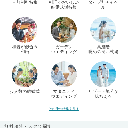
直前割引特集
料理がおいしい
タイプ別チャペ
結婚式場特集
ル
和装が似合う
ガーデン
高層階
和婚
ウエディング
眺めの良い式場
少人数の結婚式
マタニティ
リゾート気分が
ウエディング
味わえる
その他の特集を見る
無料相談デスクで探す