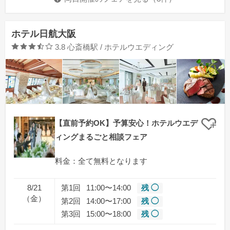
ホテル日航大阪
口コミ評価
3.8
心斎橋駅 / ホテルウエディング
【直前予約OK】予算安心！ホテルウエデ
クリ
ィングまるごと相談フェア
料金：全て無料となります
8/21
第1回
11:00〜14:00
残 ◯
（金）
第2回
14:00〜17:00
残 ◯
第3回
15:00〜18:00
残 ◯