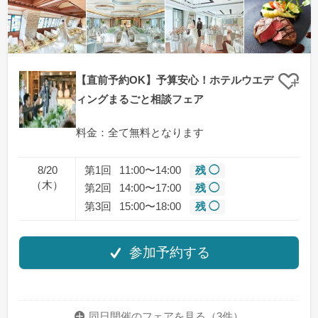
【直前予約OK】予算安心！ホテルウエデ
クリ
ィングまるごと相談フェア
料金：全て無料となります
8/20
第1回
11:00〜14:00
残 ◯
（木）
第2回
14:00〜17:00
残 ◯
第3回
15:00〜18:00
残 ◯
参加予約する
同日開催のフェアを
見る（3件）