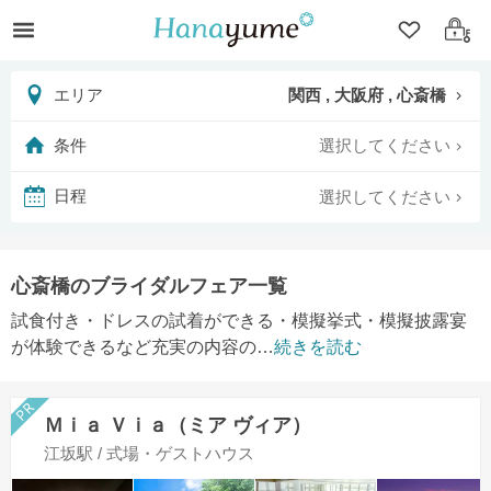
クリップ
ログ
関西 , 大阪府 , 心斎橋
エリア
選択してください
条件
選択してください
日程
心斎橋のブライダルフェア一覧
試食付き・ドレスの試着ができる・模擬挙式・模擬披露宴
が体験できるなど充実の内容の
…
続きを読む
Ｍｉａ Ｖｉａ（ミア ヴィア）
江坂駅 / 式場・ゲストハウス