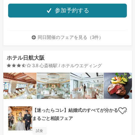
参加予約する
同日開催のフェアを
見る（3件）
ホテル日航大阪
口コミ評価
3.8
心斎橋駅 / ホテルウエディング
【迷ったらコレ】結婚式のすべてが分かる
クリ
まるごと相談フェア
試食