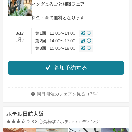
ィングまるごと相談フェア
料金：全て無料となります
8/17
第1回
11:00〜14:00
残 ◯
（月）
第2回
14:00〜17:00
残 ◯
第3回
15:00〜18:00
残 ◯
参加予約する
同日開催のフェアを
見る（3件）
ホテル日航大阪
口コミ評価
3.8
心斎橋駅 / ホテルウエディング