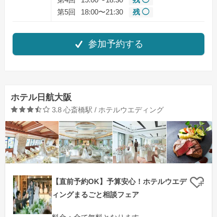
第5回
18:00〜21:30
残 ◯
参加予約する
ホテル日航大阪
口コミ評価
3.8
心斎橋駅 / ホテルウエディング
【直前予約OK】予算安心！ホテルウエデ
クリ
ィングまるごと相談フェア