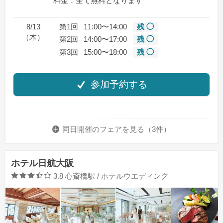
料金：全て無料となります
8/13
第1回
11:00〜14:00
残 ◯
（木）
第2回
14:00〜17:00
残 ◯
第3回
15:00〜18:00
残 ◯
参加予約する
同日開催のフェアを
見る（3件）
ホテル日航大阪
口コミ評価
3.8
心斎橋駅 / ホテルウエディング