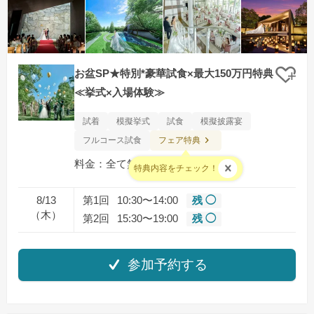
お盆SP★特別*豪華試食×最大150万円特典
クリ
≪挙式×入場体験≫
試着
模擬挙式
試食
模擬披露宴
フェア特典
フルコース試食
料金：全て無料となります
特典内容をチェック！
8/13
第1回
10:30〜14:00
残 ◯
（木）
第2回
15:30〜19:00
残 ◯
参加予約する