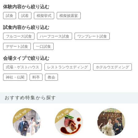
体験内容から絞り込む
試食
試着
模擬挙式
模擬披露宴
試食内容から絞り込む
フルコース試食
ハーフコース試食
ワンプレート試食
デザート試食
一口試食
会場タイプで絞り込む
式場・ゲストハウス
レストランウエディング
ホテルウエディング
神社・仏閣
料亭
教会
おすすめ特集から探す