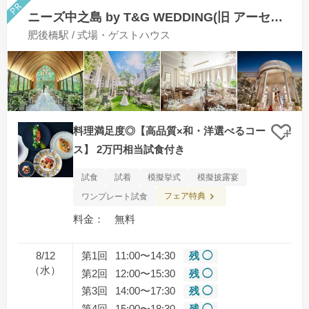
ニーズ中之島 by T&G WEDDING(旧 アーセンティア迎賓館 大阪)
肥後橋駅 / 式場・ゲストハウス
料理満足度◎【高品質×和・洋選べるコー
クリ
ス】 2万円相当試食付き
試食
試着
模擬挙式
模擬披露宴
フェア特典
ワンプレート試食
料金： 無料
8/12
第1回
11:00〜14:30
残 ◯
（水）
第2回
12:00〜15:30
残 ◯
第3回
14:00〜17:30
残 ◯
第4回
15:00〜18:30
残 ◯