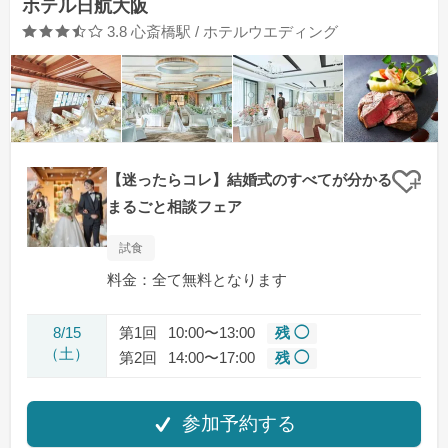
ホテル日航大阪
口コミ評価
3.8
心斎橋駅 / ホテルウエディング
【迷ったらコレ】結婚式のすべてが分かる
クリ
まるごと相談フェア
試食
料金：全て無料となります
8/15
第1回
10:00〜13:00
残 ◯
（土）
第2回
14:00〜17:00
残 ◯
参加予約する