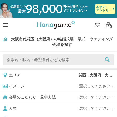
98,000
式場探しで
円分の電子マネー
今すぐ
エントリー
ギフトプレゼント
最大
クリップ
ログ
大阪市此花区（大阪府）の結婚式場・挙式・ウエディング
会場を探す
関西 , 大阪府 , 大阪市 , 大阪市此花区
エリア
選択してください
イメージ
選択してください
会場のこだわり・見学方法
選択してください
人数