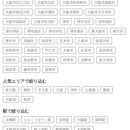
大阪市住之江区
大阪市北区
大阪市阿倍野区
大阪市都島区
大阪市西淀川区
大阪市港区
大阪市西区
大阪市天王寺区
大阪市福島区
大阪市此花区
堺市
堺市北区
堺市南区
堺市堺区
堺市西区
堺市中区
堺市東区
東大阪市
枚方市
豊中市
高槻市
吹田市
茨木市
八尾市
寝屋川市
岸和田市
和泉市
守口市
大東市
松原市
富田林市
池田市
泉佐野市
貝塚市
摂津市
交野市
泉大津市
柏原市
藤井寺市
泉南市
人気エリアで絞り込む
新大阪
梅田
中之島
江坂
本町
心斎橋
難波
大阪港
泉州
駅で絞り込む
京橋駅
りんくうタウン駅
深井駅
大阪駅
扇町駅
大阪城北詰駅
桜ノ宮駅
肥後橋駅
大国町駅