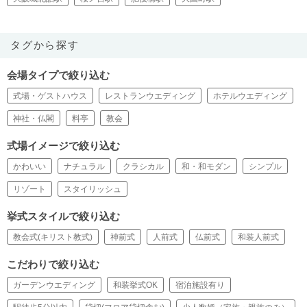
タグから探す
会場タイプで絞り込む
式場・ゲストハウス
レストランウエディング
ホテルウエディング
神社・仏閣
料亭
教会
式場イメージで絞り込む
かわいい
ナチュラル
クラシカル
和・和モダン
シンプル
リゾート
スタイリッシュ
挙式スタイルで絞り込む
教会式(キリスト教式)
神前式
人前式
仏前式
和装人前式
こだわりで絞り込む
ガーデンウエディング
和装挙式OK
宿泊施設有り