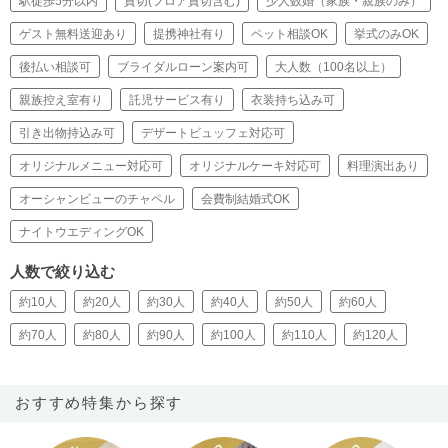
駅徒歩5分以内
貸切(フロア貸切含む)
少人数婚（家族・親族のみ）
ゲスト無料送迎あり
提携神社有り
ペット相談OK
挙式のみOK
後払い相談可
ブライダルローン案内可
大人数（100名以上）
親族控え室有り
託児サービス有り
衣装持ち込み可
引き出物持込み可
デザートビュッフェ対応可
オリジナルメニュー対応可
オリジナルケーキ対応可
料理演出あり
オーシャンビューのチャペル
会費制結婚式OK
ナイトウエディングOK
人数で絞り込む
約10人
約20人
約30人
約40人
約50人
約60人
約70人
約80人
約90人
約100人
約110人
約120人
おすすめ特集から探す