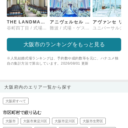
THE LANDMARK SQUARE OSAKA （ザ ランドマークスクエア オオサカ）
アニヴェルセル 大阪
谷町四丁目 / 式場・ゲストハウス
難波 / 式場・ゲストハウス
大阪市のランキングをもっと見る
※人気結婚式場ランキングは、予約数や成約数等を元に、ハナユメ独
自の集計方法で算出しています。2026/08/01 更新
大阪府内のエリア一覧から探す
大阪府すべて
市区町村で絞り込む
大阪市
大阪市東淀川区
大阪市淀川区
大阪市生野区