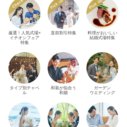
厳選！人気式場×
直前割引特集
料理がおいしい
イチオシフェア
結婚式場特集
特集
タイプ別チャペ
和装が似合う
ガーデン
ル
和婚
ウエディング