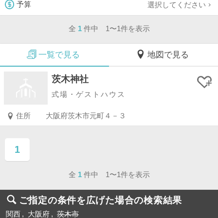
選択してください
予算
全
1
件中 1〜1件を表示
一覧で見る
地図で見る
茨木神社
式場・ゲストハウス
住所
大阪府茨木市元町４－３
1
ページ目
全
1
件中 1〜1件を表示
ご指定の条件を広げた場合の検索結果
関西
大阪府
茨木市