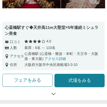
心斎橋駅すぐ◆天井高11m大聖堂×5年連続ミシュラ
ン美食
4.0
口コミ
口コミ評価
人数
着席：6名 ～ 110名
心斎橋駅 (心斎橋・難波・本町・天王寺・大阪
アクセス
港・東大阪)
アクセス詳細
住所
大阪府大阪市中央区南船場3-3-10
フェアをみる
式場をみる