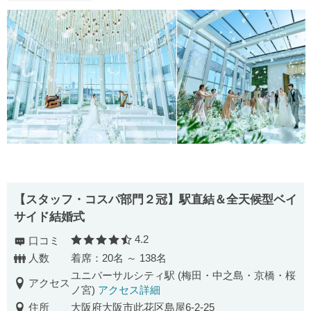
【スタッフ・コスパ部門２冠】駅直結＆全天候型ベイ
サイド結婚式
4.2
口コミ
口コミ評価
人数
着席：20名 ～ 138名
ユニバーサルシティ駅 (梅田・中之島・京橋・桜
アクセス
ノ宮)
アクセス詳細
住所
大阪府大阪市此花区島屋6-2-25