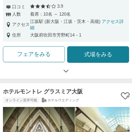
3.9
口コミ
口コミ評価
人数
着席：10名 ～ 120名
江坂駅 (新大阪・江坂・茨木・高槻)
アクセス詳
アクセス
細
住所
大阪府吹田市芳野町14－1
フェアをみる
式場をみる
ホテルモントレ グラスミア大阪
オンライン見学可能
ホテルウエディング