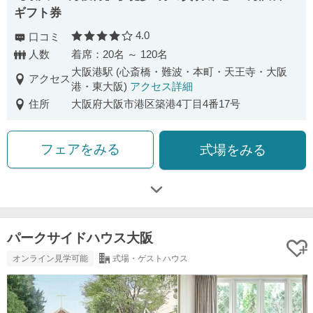
ギフト券
4.0
口コミ
口コミ評価
人数
着席：20名 ～ 120名
大阪港駅 (心斎橋・難波・本町・天王寺・大阪
アクセス
港・東大阪)
アクセス詳細
住所
大阪府大阪市港区築港4丁目4番17号
フェアをみる
式場をみる
パークサイドハウス大阪
オンライン見学可能
式場・ゲストハウス