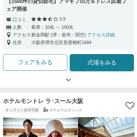
【1500坪の貸切邸宅】アマギフ10万＆ドレス試着フ
ェア開催
3.9
口コミ
口コミ評価
人数
着席：10名 ～ 100名
アクセス
新金岡駅 (堺・泉州・関空)
アクセス詳細
住所
大阪府堺市北区長曽根町1684
フェアをみる
式場をみる
ホテルモントレ ラ･スール大阪
オンライン見学可能
ホテルウエディング