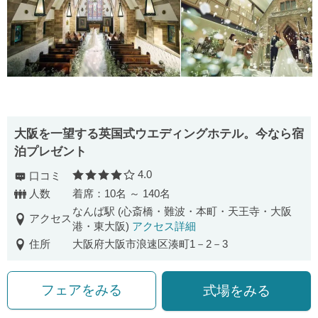
大阪を一望する英国式ウエディングホテル。今なら宿
泊プレゼント
4.0
口コミ
口コミ評価
人数
着席：10名 ～ 140名
なんば駅 (心斎橋・難波・本町・天王寺・大阪
アクセス
港・東大阪)
アクセス詳細
住所
大阪府大阪市浪速区湊町1－2－3
フェアをみる
式場をみる