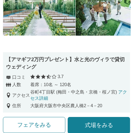
【アマギフ2万円プレゼント】水と光のヴィラで貸切
ウェディング
3.7
口コミ
口コミ評価
人数
着席：10名 ～ 120名
谷町4丁目駅 (梅田・中之島・京橋・桜ノ宮)
アク
アクセス
セス詳細
住所
大阪府大阪市中央区農人橋2－4－20
フェアをみる
式場をみる