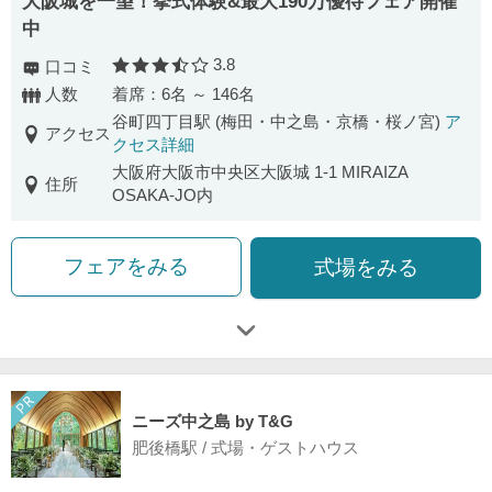
大阪城を一望！挙式体験&最大190万優待フェア開催
中
3.8
口コミ
口コミ評価
人数
着席：6名 ～ 146名
谷町四丁目駅 (梅田・中之島・京橋・桜ノ宮)
ア
アクセス
クセス詳細
大阪府大阪市中央区大阪城 1-1 MIRAIZA
住所
OSAKA-JO内
フェアをみる
式場をみる
ニーズ中之島 by T&G
肥後橋駅 / 式場・ゲストハウス