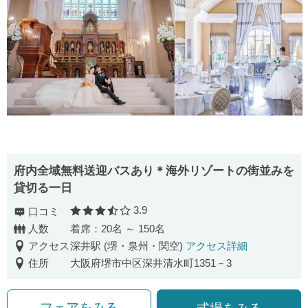
府内全域無料送迎バスあり＊海外リゾートの街並みを
貸切る一日
3.9
口コミ
口コミ評価
人数
着席：20名 ～ 150名
アクセス
深井駅 (堺・泉州・関空)
アクセス詳細
住所
大阪府堺市中区深井清水町1351－3
フェアをみる