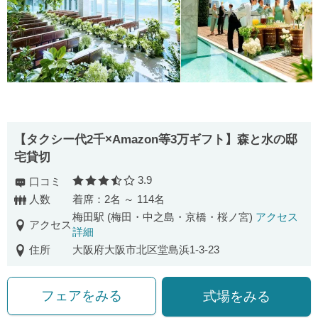
【タクシー代2千×Amazon等3万ギフト】森と水の邸
宅貸切
3.9
口コミ
口コミ評価
人数
着席：2名 ～ 114名
梅田駅 (梅田・中之島・京橋・桜ノ宮)
アクセス
アクセス
詳細
住所
大阪府大阪市北区堂島浜1-3-23
フェアをみる
式場をみる