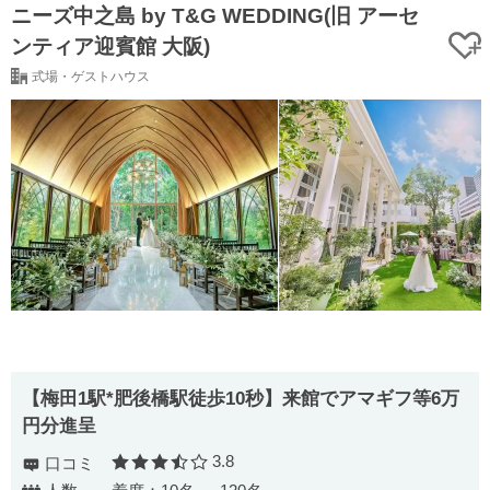
ニーズ中之島 by T&G WEDDING(旧 アーセ
ンティア迎賓館 大阪)
式場・ゲストハウス
【梅田1駅*肥後橋駅徒歩10秒】来館でアマギフ等6万
円分進呈
3.8
口コミ
口コミ評価