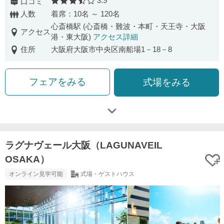
3.9
口コミ
口コミ評価
人数
着席：10名 ～ 120名
心斎橋駅 (心斎橋・難波・本町・天王寺・大阪
アクセス
港・東大阪)
アクセス詳細
住所
大阪府大阪市中央区南船場1－18－8
フェアをみる
式場をみる
ラグナヴェール大阪（LAGUNAVEIL
OSAKA）
オンライン見学可能
式場・ゲストハウス