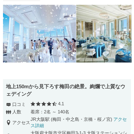
地上150mから見下ろす梅田の絶景。絢爛で上質なウ
ェデイング
4.1
口コミ
口コミ評価
人数
着席：2名 ～ 140名
JR大阪駅 (梅田・中之島・京橋・桜ノ宮)
アクセ
アクセス
ス詳細
大阪府大阪市北区梅田3-1-3 大阪ステーションシ