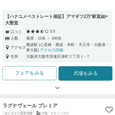
【ハナユメベストレート保証】アマギフ2万*駅直結×
大聖堂
3.9
口コミ
口コミ評価
人数
着席：10名 ～ 100名
難波駅 (心斎橋・難波・本町・天王寺・大阪港・
アクセス
東大阪)
アクセス詳細
住所
大阪府大阪市浪速区湊町２丁目１−７
フェアをみる
式場をみる
ラグナヴェール プレミア
オンライン見学可能
式場・ゲストハウス