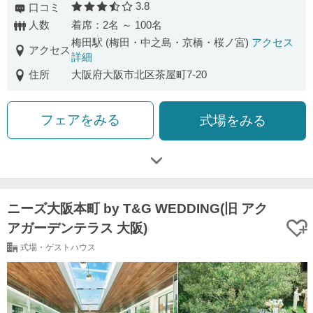
3.8
口コミ
口コミ評価
人数
着席：2名 ～ 100名
梅田駅 (梅田・中之島・京橋・桜ノ宮)
アクセス
アクセス
詳細
住所
大阪府大阪市北区茶屋町7-20
フェアをみる
式場をみる
ニーズ大阪本町 by T&G WEDDING(旧 アク
アガーデンテラス 大阪)
式場・ゲストハウス