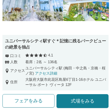
ユニバーサルシティ駅すぐ＊記憶に残るパークビュー
の絶景を独占
4.1
口コミ
口コミ評価
人数
着席：2名 ～ 136名
ユニバーサルシティ駅 (梅田・中之島・京橋・桜
アクセス
ノ宮)
アクセス詳細
大阪府大阪市此花区島屋6丁目1-16ホテル ユニバ
住所
ーサル ポート ヴィータ 12F
フェアをみる
式場をみる