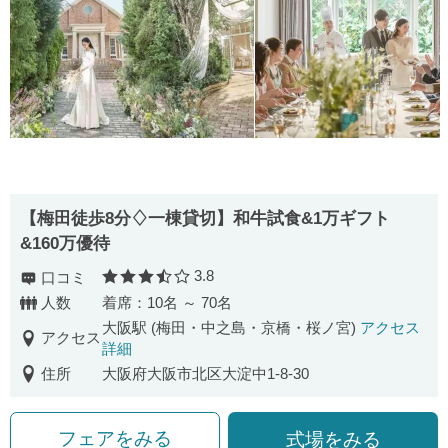
【梅田徒歩8分♢一棟貸切】和牛試食&1万ギフト
&160万優待
3.8
口コミ
口コミ評価
人数
着席：10名 ～ 70名
大阪駅 (梅田・中之島・京橋・桜ノ宮)
アクセス
アクセス
詳細
住所
大阪府大阪市北区大淀中1-8-30
フェアをみる
式場をみる