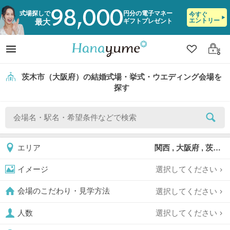
98,000
式場探しで
円分の電子マネー
今すぐ
エントリー
ギフトプレゼント
最大
クリップ
ログ
茨木市（大阪府）の結婚式場・挙式・ウエディング会場を
探す
関西 , 大阪府 , 茨木市
エリア
選択してください
イメージ
選択してください
会場のこだわり・見学方法
選択してください
人数