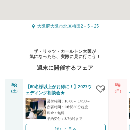
大阪府大阪市北区梅田2－5－25
ザ・リッツ・カールトン大阪が
気になったら、実際に見に行こう！
週末に開催するフェア
8
9
8/
8/
【60名様以上がお得に！】2027ウ
（土）
（日）
ェディング相談会★
クリップ
受付時間：10:00～ 14:30～
所要時間：2時間30分程度
料金：無料
予約受付：8/7(金)まで
詳しく見る