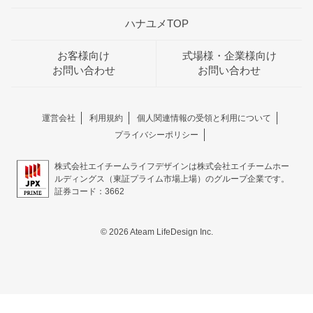
ハナユメTOP
お客様向け
式場様・企業様向け
お問い合わせ
お問い合わせ
運営会社
利用規約
個人関連情報の受領と利用について
プライバシーポリシー
株式会社エイチームライフデザインは株式会社エイチームホー
ルディングス（東証プライム市場上場）のグループ企業です。
証券コード：3662
© 2026 Ateam LifeDesign Inc.
おトクな特典つきフェア
フェア一覧
8/8
残◯
(土)
≪成約特典≫チャペル挙式料50％オフ