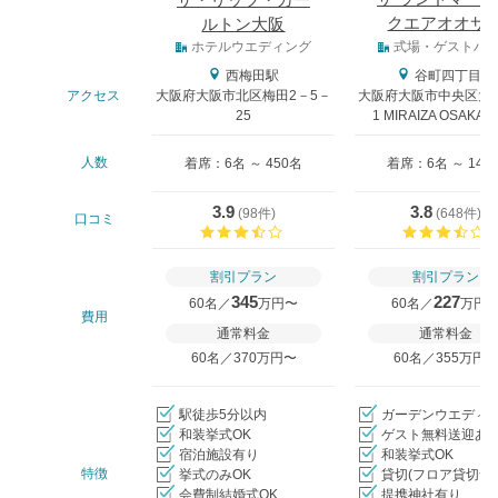
ザ・リッツ・カー
クエアオオサ
ルトン大阪
式場タイプ
ホテルウエディング
式場・ゲストハ
西梅田駅
谷町四丁目駅
アクセス
大阪府大阪市北区梅田2－5－
大阪府大阪市中央区大阪
25
1 MIRAIZA OSAKA-
人数
着席：6名 ～ 450名
着席：6名 ～ 146
3.9
3.8
(
98件
)
(
648件
)
口コミ
口コミ評価
割引プラン
割引プラン
345
227
60名／
万円〜
60名／
万円
費用
通常料金
通常料金
60名／370万円〜
60名／355万円
駅徒歩5分以内
ガーデンウエディ
和装挙式OK
ゲスト無料送迎あ
宿泊施設有り
和装挙式OK
特徴
挙式のみOK
貸切(フロア貸切含
会費制結婚式OK
提携神社有り