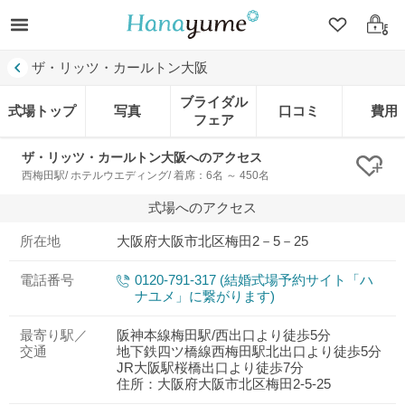
クリップ
ログ
ザ・リッツ・カールトン大阪
ブライダル
式場トップ
写真
口コミ
費用
フェア
ザ・リッツ・カールトン大阪へのアクセス
クリ
西梅田駅/ ホテルウエディング/ 着席：6名 ～ 450名
式場へのアクセス
所在地
大阪府大阪市北区梅田2－5－25
電話番号
0120-791-317 (結婚式場予約サイト「ハ
ナユメ」に繋がります)
最寄り駅／
阪神本線梅田駅/西出口より徒歩5分
交通
地下鉄四ツ橋線西梅田駅北出口より徒歩5分
JR大阪駅桜橋出口より徒歩7分
住所：大阪府大阪市北区梅田2-5-25