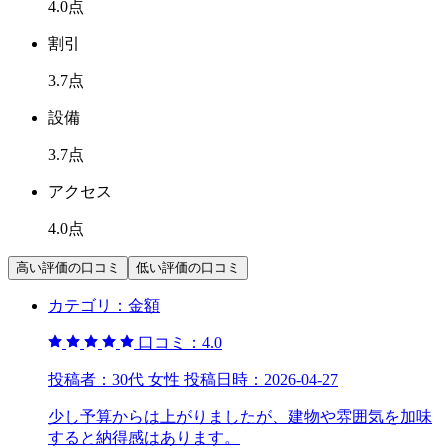
4.0
点
割引
3.7
点
設備
3.7
点
アクセス
4.0
点
高い評価の口コミ
低い評価の口コミ
カテゴリ：
金額
口コミ：
4.0
投稿者：
30代 女性
投稿日時：
2026-04-27
少し予算からは上がりましたが、建物や雰囲気を加味
すると納得感はあります。