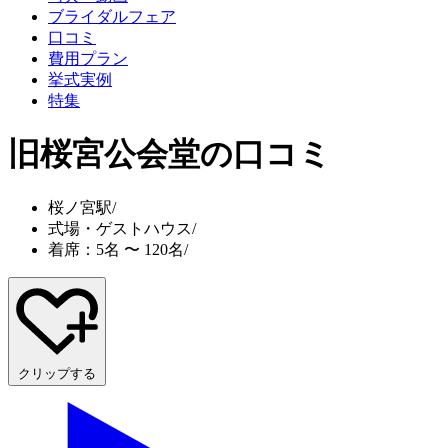
ブライダルフェア
口コミ
費用プラン
挙式実例
特集
旧桜宮公会堂
の口コミ
桜ノ宮駅
/
式場・ゲストハウス
/
着席：5名 〜 120名
/
クリップする