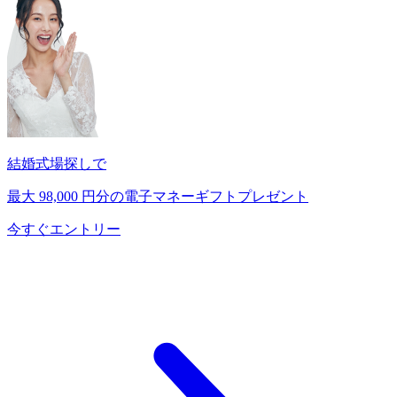
結婚式場探しで
最大
98,000
円分の電子マネーギフトプレゼント
今すぐエントリー