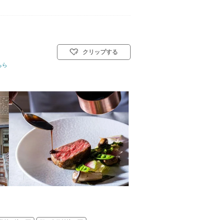
クリップする
ちら
教会式(キリスト教式)／神前式／人前式／仏前式／和装人前式