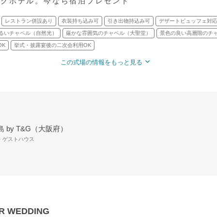
ングホテル。今なら宿泊プレゼント
レストラン併設あり
衣装持ち込み可
引き出物持込み可
デザートビュッフェ対
るいチャペル（自然光）
厳かな雰囲気のチャペル（大聖堂）
景色の良い高層階のチ
OK
挙式・披露宴後の二次会利用OK
この式場の情報をもっと見る
 by T&G（大阪府）
場・ゲストハウス
 WEDDING