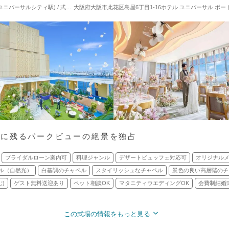
ルシティ駅) / 式場・ゲストハウス
大阪府大阪市此花区島屋6丁目1-16ホテル ユニバーサル ポート
対応人数: 着席：2名 ～ 136名
挙式スタイル: 
憶に残るパークビューの絶景を独占
ブライダルローン案内可
料理ジャンル
デザートビュッフェ対応可
オリジナル
ル（自然光）
白基調のチャペル
スタイリッシュなチャペル
景色の良い高層階のチ
)
ゲスト無料送迎あり
ペット相談OK
マタニティウエディングOK
会費制結婚
この式場の情報をもっと見る