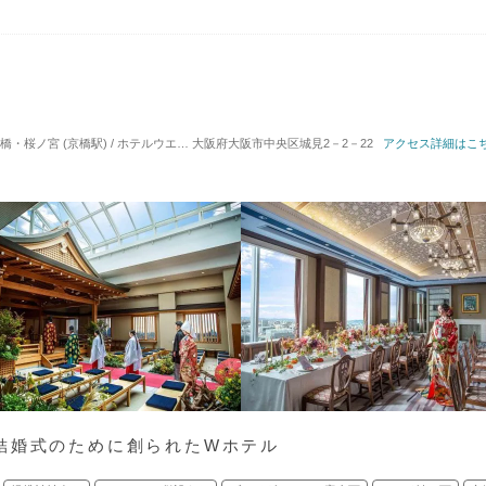
桜ノ宮 (京橋駅) / ホテルウエディング
大阪府大阪市中央区城見2－2－22
対応人数: 着席：6名 ～ 130名
アクセス詳細はこ
挙式スタイル: 
結婚式のために創られたWホテル