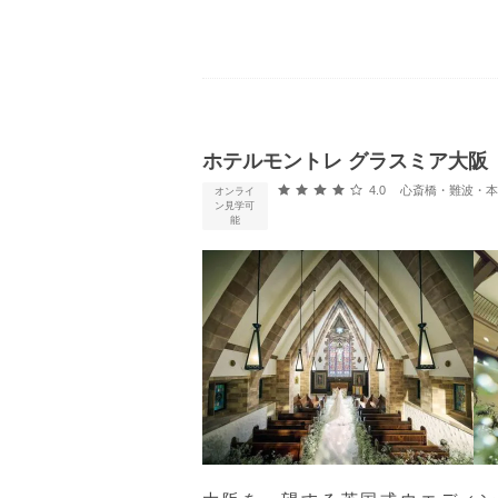
ホテルモントレ グラスミア大阪
口コミ評価
4.0
心斎橋・難波・本町・天王寺・
オンライ
ン見学可
能