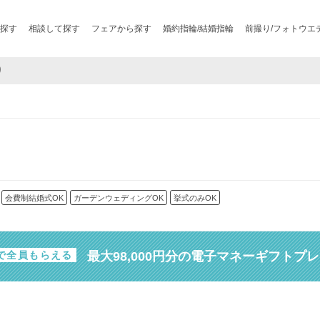
探す
相談して探す
フェアから探す
婚約指輪/結婚指輪
前撮り/フォトウエ
り
会費制結婚式OK
ガーデンウェディングOK
挙式のみOK
最大98,000円分の電子マネーギフトプ
で全員もらえる