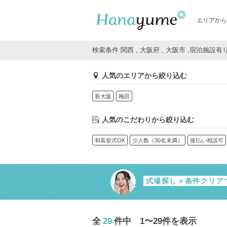
エリアから
検索条件 関西 , 大阪府 , 大阪市 ,宿泊施設有
人気のエリアから絞り込む
新大阪
梅田
人気のこだわりから絞り込む
和装挙式OK
少人数（30名未満）
後払い相談可
式場探し＋条件クリア
全
29
件中 1〜29件を表示