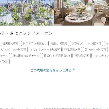
駅5分・遂にグランドオープン
提携神社有り
レストラン併設あり
後払い相談可
ブライダルローン案内可
カ
ジナルメニュー対応可
オリジナルケーキ対応可
料理演出あり
アレルギー対応可
チャペル
緑に囲まれたチャペル
貸切(フロア貸切含む)
和装挙式OK
マタニティウ
利用OK
この式場の情報をもっと見る