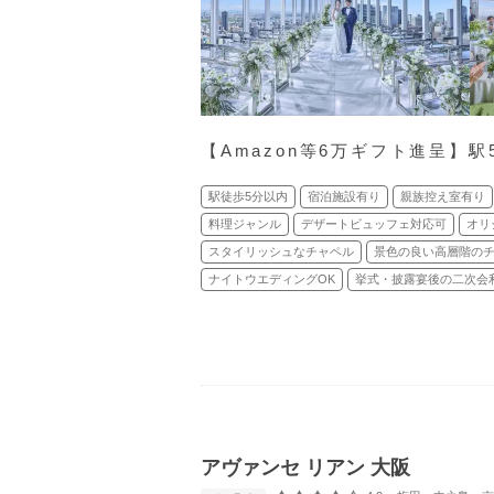
【Amazon等6万ギフト進呈】
駅徒歩5分以内
宿泊施設有り
親族控え室有り
料理ジャンル
デザートビュッフェ対応可
オリ
スタイリッシュなチャペル
景色の良い高層階の
ナイトウエディングOK
挙式・披露宴後の二次会
アヴァンセ リアン 大阪