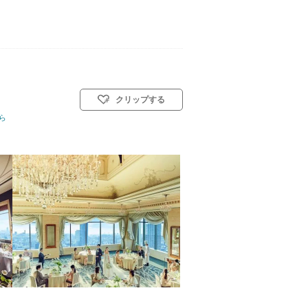
クリップする
0名
ら
挙式スタイル: 教会式(キリスト教式)／人前式