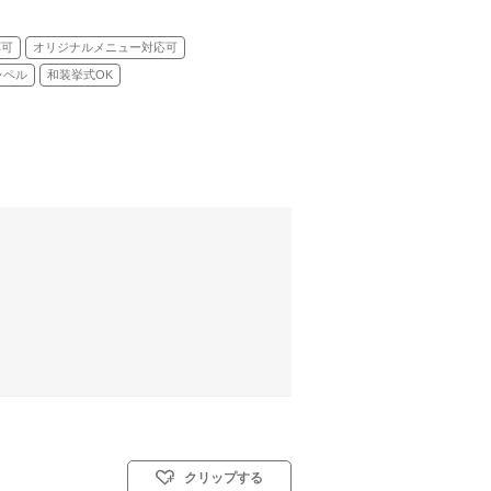
応可
オリジナルメニュー対応可
ャペル
和装挙式OK
クリップする