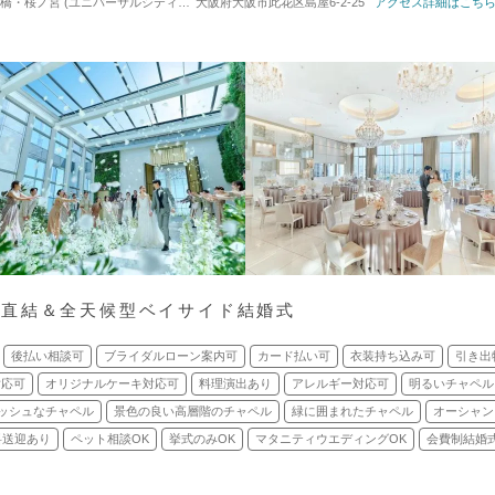
 (ユニバーサルシティ駅) / 式場・ゲストハウス
大阪府大阪市此花区島屋6-2-25
対応人数: 着席：20名 ～ 138名
アクセス詳細はこち
駅直結＆全天候型ベイサイド結婚式
後払い相談可
ブライダルローン案内可
カード払い可
衣装持ち込み可
引き出
対応可
オリジナルケーキ対応可
料理演出あり
アレルギー対応可
明るいチャペル
ッシュなチャペル
景色の良い高層階のチャペル
緑に囲まれたチャペル
オーシャン
料送迎あり
ペット相談OK
挙式のみOK
マタニティウエディングOK
会費制結婚式