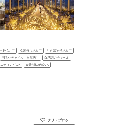
ード払い可
衣装持ち込み可
引き出物持込み可
明るいチャペル（自然光）
白基調のチャペル
エディングOK
会費制結婚式OK
クリップする