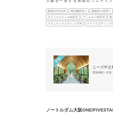
大阪を一望する英国式ウエディ
駅徒歩5分以内
宿泊施設有り
親族控え室有り
オリジナルケーキ対応可
アレルギー対応可
明
マタニティウエディングOK
ナイトウエディング
ニーズ中之島
肥後橋駅 / 式
ノートルダム大阪ONE/FIVESTAR