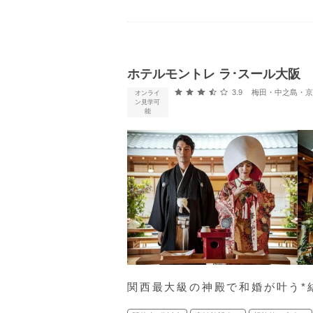
ホテルモントレ ラ･スール大阪
口コミ評価
3.9
梅田・中之島・京橋・
オンライ
ン見学可
能
関西最大級の神殿で和婚が叶う*