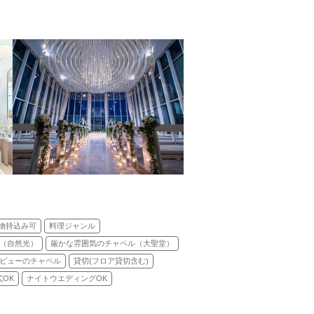
ら
挙式スタイル: 教会式(キリスト教式)／人前式／仏前式
物持込み可
料理ジャンル
（自然光）
厳かな雰囲気のチャペル（大聖堂）
ビューのチャペル
貸切(フロア貸切含む)
OK
ナイトウエディングOK