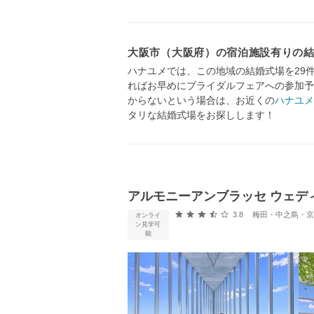
大阪市（大阪府）の宿泊施設有りの
ハナユメでは、この地域の結婚式場を29
ればお早めにブライダルフェアへの参加予
からないという場合は、お近くの
ハナユメ
タリな結婚式場をお探しします！
アルモニーアンブラッセ ウェデ
口コミ評価
3.8
梅田・中之島・京橋・
オンライ
ン見学可
能