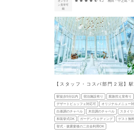
口コミ評価
4.2
梅田・中之島・京橋・桜ノ宮
オンライ
ン見学可
能
【スタッフ・コスパ部門２冠】
駅徒歩5分以内
宿泊施設有り
親族控え室有り
デザートビュッフェ対応可
オリジナルメニュー
白基調のチャペル
木目調のチャペル
スタイリ
和装挙式OK
ガーデンウエディング
ゲスト無
挙式・披露宴後の二次会利用OK