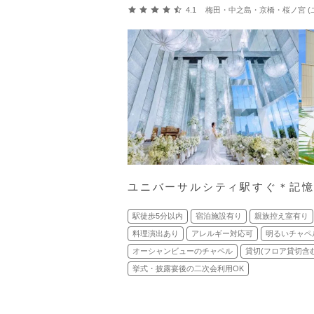
口コミ評価
4.1
梅田・中之島・京橋・桜ノ宮 (ユニバーサ
ユニバーサルシティ駅すぐ＊記
駅徒歩5分以内
宿泊施設有り
親族控え室有り
料理演出あり
アレルギー対応可
明るいチャペ
オーシャンビューのチャペル
貸切(フロア貸切含む
挙式・披露宴後の二次会利用OK