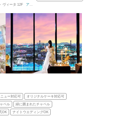
 ヴィータ 12F
教会式(キリスト教式)／人前式
アクセス詳細はこちら
メニュー対応可
オリジナルケーキ対応可
ャペル
緑に囲まれたチャペル
式OK
ナイトウエディングOK