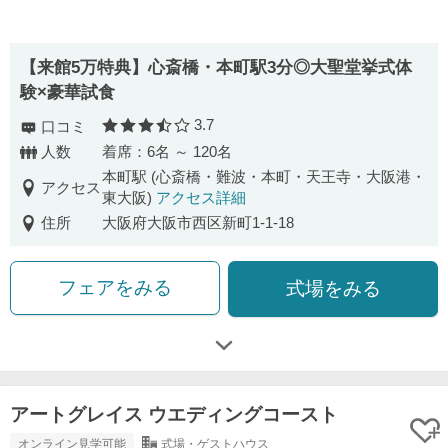
【来館5万特典】心斎橋・本町駅3分◎大聖堂挙式体
験×豪華試食
3.7
口コミ
口コミ評価
人数
着席：6名 ～ 120名
本町駅 (心斎橋・難波・本町・天王寺・大阪港・
アクセス
東大阪)
アクセス詳細
住所
大阪府大阪市西区新町1-1-18
フェアをみる
式場をみる
アートグレイス ウエディングコースト
オンライン見学可能
式場・ゲストハウス