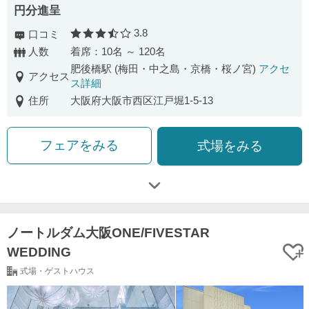
円分進呈
3.8
口コミ
口コミ評価
人数
着席：10名 ～ 120名
肥後橋駅 (梅田・中之島・京橋・桜ノ宮)
アクセ
アクセス
ス詳細
住所
大阪府大阪市西区江戸堀1-5-13
フェアをみる
式場をみる
ノートルダム大阪ONE/FIVESTAR
WEDDING
式場・ゲストハウス