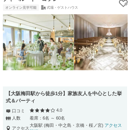
オンライン見学可能
式場・ゲストハウス
【大阪梅田駅から徒歩1分】家族友人を中心とした挙
式＆パーティ
4.0
口コミ
口コミ評価
人数
着席：6名 ～ 60名
大阪駅 (梅田・中之島・京橋・桜ノ宮)
アクセス
アクセス