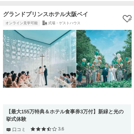
グランドプリンスホテル大阪ベイ
オンライン見学可能
式場・ゲストハウス
【最大155万特典＆ホテル食事券3万付】新緑と光の
挙式体験
3.6
口コミ
口コミ評価