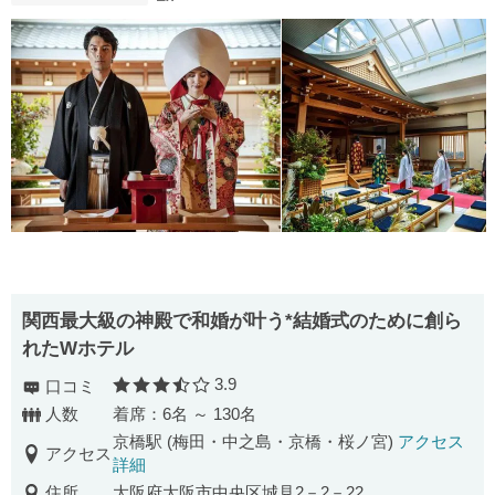
関西最大級の神殿で和婚が叶う*結婚式のために創ら
れたWホテル
3.9
口コミ
口コミ評価
人数
着席：6名 ～ 130名
京橋駅 (梅田・中之島・京橋・桜ノ宮)
アクセス
アクセス
詳細
住所
大阪府大阪市中央区城見2－2－22