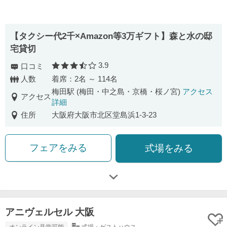
【タクシー代2千×Amazon等3万ギフト】森と水の邸
宅貸切
3.9
口コミ
口コミ評価
人数
着席：2名 ～ 114名
梅田駅 (梅田・中之島・京橋・桜ノ宮)
アクセス
アクセス
詳細
住所
大阪府大阪市北区堂島浜1-3-23
フェアをみる
式場をみる
アニヴェルセル 大阪
オンライン見学可能
式場・ゲストハウス