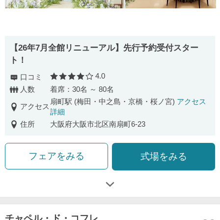
【26年7月全館リニューアル】先行予約受付スター
ト！
4.0
口コミ
口コミ評価
人数
着席：30名 ～ 80名
扇町駅 (梅田・中之島・京橋・桜ノ宮)
アクセス
アクセス
詳細
住所
大阪府大阪市北区南扇町6-23
フェアをみる
式場をみる
チャペル・ド・コフレ