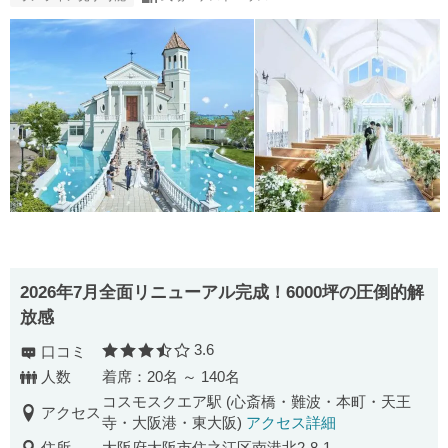
2026年7月全面リニューアル完成！6000坪の圧倒的解
放感
3.6
口コミ
口コミ評価
人数
着席：20名 ～ 140名
コスモスクエア駅 (心斎橋・難波・本町・天王
アクセス
寺・大阪港・東大阪)
アクセス詳細