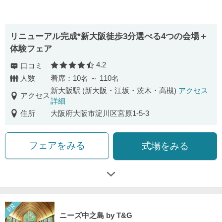
リニューアル完成*新大阪徒歩3分選べる4つの会場＋
体験フェア
4.2
口コミ
口コミ評価
人数
着席：10名 ～ 110名
新大阪駅 (新大阪・江坂・茨木・高槻)
アクセス
アクセス
詳細
住所
大阪府大阪市淀川区宮原1-5-3
フェアをみる
式場をみる
ニーズ中之島 by T&G