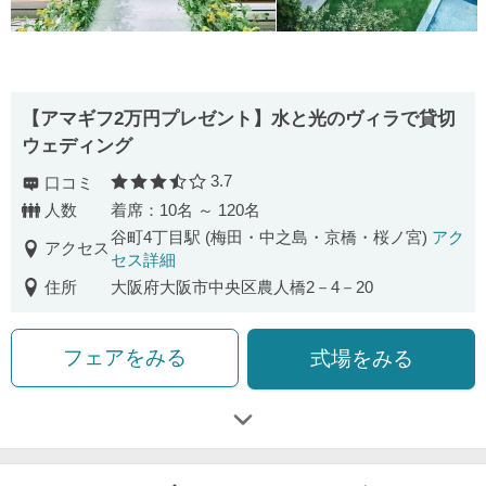
【アマギフ2万円プレゼント】水と光のヴィラで貸切
ウェディング
3.7
口コミ
口コミ評価
人数
着席：10名 ～ 120名
谷町4丁目駅 (梅田・中之島・京橋・桜ノ宮)
アク
アクセス
セス詳細
住所
大阪府大阪市中央区農人橋2－4－20
フェアをみる
式場をみる