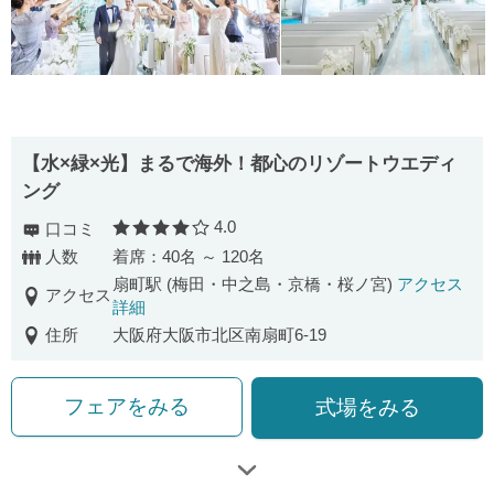
【水×緑×光】まるで海外！都心のリゾートウエディ
ング
4.0
口コミ
口コミ評価
人数
着席：40名 ～ 120名
扇町駅 (梅田・中之島・京橋・桜ノ宮)
アクセス
アクセス
詳細
住所
大阪府大阪市北区南扇町6-19
フェアをみる
式場をみる