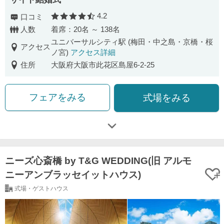
4.2
口コミ
口コミ評価
人数
着席：20名 ～ 138名
ユニバーサルシティ駅 (梅田・中之島・京橋・桜
アクセス
ノ宮)
アクセス詳細
住所
大阪府大阪市此花区島屋6-2-25
フェアをみる
式場をみる
ニーズ心斎橋 by T&G WEDDING(旧 アルモ
ニーアンブラッセイットハウス)
式場・ゲストハウス