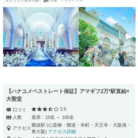
【ハナユメベストレート保証】アマギフ2万*駅直結×
大聖堂
3.9
口コミ
口コミ評価
人数
着席：10名 ～ 100名
難波駅 (心斎橋・難波・本町・天王寺・大阪港・
アクセス
東大阪)
アクセス詳細