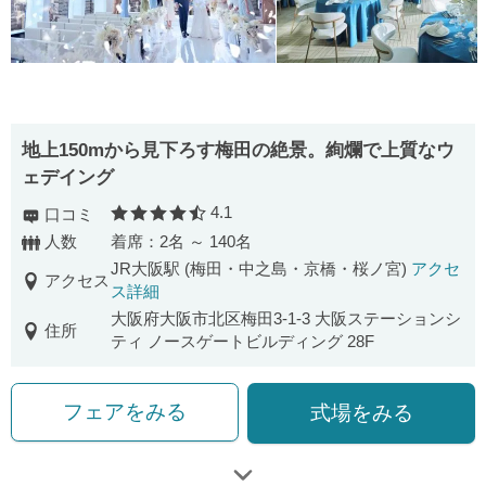
地上150mから見下ろす梅田の絶景。絢爛で上質なウ
ェデイング
4.1
口コミ
口コミ評価
人数
着席：2名 ～ 140名
JR大阪駅 (梅田・中之島・京橋・桜ノ宮)
アクセ
アクセス
ス詳細
大阪府大阪市北区梅田3-1-3 大阪ステーションシ
住所
ティ ノースゲートビルディング 28F
フェアをみる
式場をみる