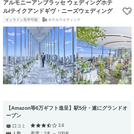
アルモニーアンブラッセ ウェディングホテ
ル/テイクアンドギヴ・ニーズウェディング
オンライン見学可能
ホテルウエディング
【Amazon等6万ギフト進呈】駅5分・遂にグランドオ
ープン
3.8
口コミ
口コミ評価
人数
着席：2名 ～ 100名