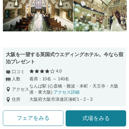
大阪を一望する英国式ウエディングホテル。今なら宿
泊プレゼント
4.0
口コミ
口コミ評価
人数
着席：10名 ～ 140名
なんば駅 (心斎橋・難波・本町・天王寺・大阪
アクセス
港・東大阪)
アクセス詳細
住所
大阪府大阪市浪速区湊町1－2－3
フェアをみる
式場をみる