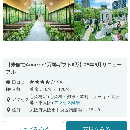
【来館でAmazon1万等ギフト6万】25年5月リニュー
アル
3.9
口コミ
口コミ評価
人数
着席：10名 ～ 120名
心斎橋駅 (心斎橋・難波・本町・天王寺・大阪
アクセス
港・東大阪)
アクセス詳細
住所
大阪府大阪市中央区南船場1－18－8
フェアをみる
式場をみる