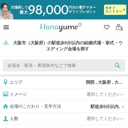
98,000
式場探しで
円分の電子マネー
今すぐ
エントリー
ギフトプレゼント
最大
クリップ
ログ
大阪市（大阪府）の駅徒歩5分以内の結婚式場・挙式・ウ
エディング会場を探す
関西 , 大阪府 , 大阪市
エリア
選択してください
イメージ
駅徒歩5分以内,
会場のこだわり・見学方法
選択してください
人数