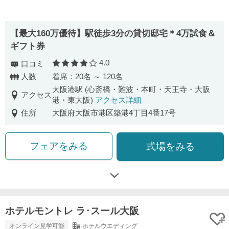
【最大160万優待】駅徒歩3分の貸切邸宅＊4万試食＆
ギフト券
4.0
口コミ
口コミ評価
人数
着席：20名 ～ 120名
大阪港駅 (心斎橋・難波・本町・天王寺・大阪
アクセス
港・東大阪)
アクセス詳細
住所
大阪府大阪市港区築港4丁目4番17号
フェアをみる
式場をみる
ホテルモントレ ラ･スール大阪
オンライン見学可能
ホテルウエディング