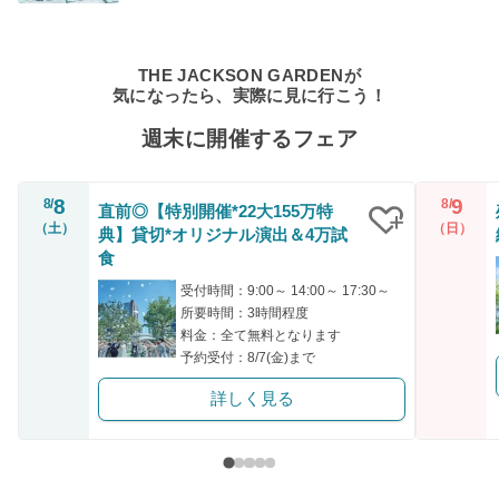
THE JACKSON GARDENが
気になったら、実際に見に行こう！
週末に開催するフェア
8
9
8/
8/
直前◎【特別開催*22大155万特
（土）
（日）
典】貸切*オリジナル演出＆4万試
クリップ
食
受付時間：9:00～ 14:00～ 17:30～
所要時間：3時間程度
料金：全て無料となります
予約受付：8/7(金)まで
詳しく見る