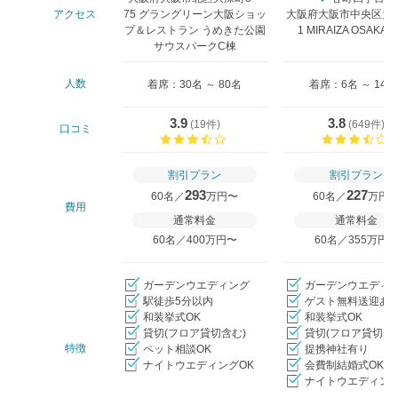
アクセス
75 グラングリーン大阪ショッ
大阪府大阪市中央区大阪
プ＆レストラン うめきた公園
1 MIRAIZA OSAKA-
サウスパークC棟
人数
着席：30名 ～ 80名
着席：6名 ～ 146
3.9
3.8
(
19件
)
(
649件
)
口コミ
口コミ評価
割引プラン
割引プラン
293
227
60名／
万円〜
60名／
万円
費用
通常料金
通常料金
60名／400万円〜
60名／355万円
ガーデンウエディング
ガーデンウエディ
駅徒歩5分以内
ゲスト無料送迎あ
和装挙式OK
和装挙式OK
貸切(フロア貸切含む)
貸切(フロア貸切含
特徴
ペット相談OK
提携神社有り
ナイトウエディングOK
会費制結婚式OK
ナイトウエディング