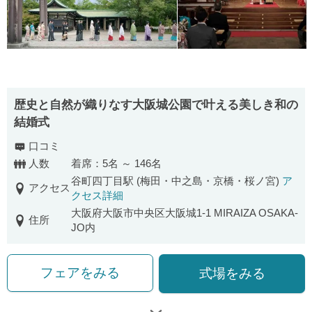
歴史と自然が織りなす大阪城公園で叶える美しき和の
結婚式
口コミ
人数
着席：5名 ～ 146名
谷町四丁目駅 (梅田・中之島・京橋・桜ノ宮)
ア
アクセス
クセス詳細
大阪府大阪市中央区大阪城1-1 MIRAIZA OSAKA-
住所
JO内
フェアをみる
式場をみる