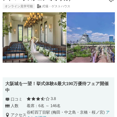
オンライン見学可能
式場・ゲストハウス
大阪城を一望！挙式体験&最大190万優待フェア開催
中
3.8
口コミ
口コミ評価
人数
着席：6名 ～ 146名
谷町四丁目駅 (梅田・中之島・京橋・桜ノ宮)
ア
アクセス