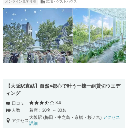
オンライン見学可能
式場・ゲストハウス
【大阪駅直結】自然×都心で叶う一棟一組貸切ウエデ
ィング
3.9
口コミ
口コミ評価
人数
着席：30名 ～ 80名
大阪駅 (梅田・中之島・京橋・桜ノ宮)
アクセス
アクセス
詳細