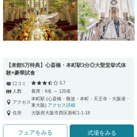
【来館5万特典】心斎橋・本町駅3分◎大聖堂挙式体
験×豪華試食
3.7
口コミ
口コミ評価
人数
着席：6名 ～ 120名
本町駅 (心斎橋・難波・本町・天王寺・大阪港・
アクセス
東大阪)
アクセス詳細
住所
大阪府大阪市西区新町1-1-18
フェアをみる
式場をみる