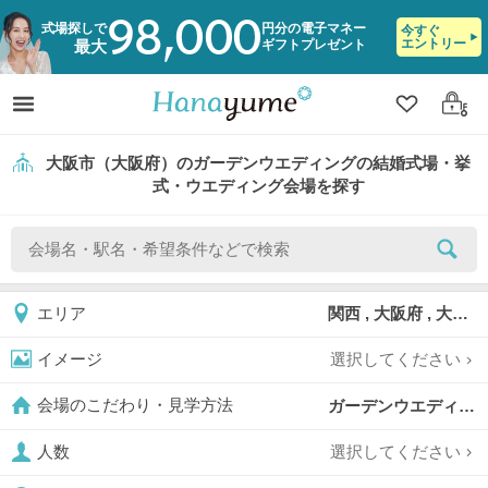
98,000
式場探しで
円分の電子マネー
今すぐ
エントリー
ギフトプレゼント
最大
クリップ
ログ
大阪市（大阪府）のガーデンウエディングの結婚式場・挙
式・ウエディング会場を探す
関西 , 大阪府 , 大阪市
エリア
選択してください
イメージ
ガーデンウエディング,
会場のこだわり・見学方法
選択してください
人数