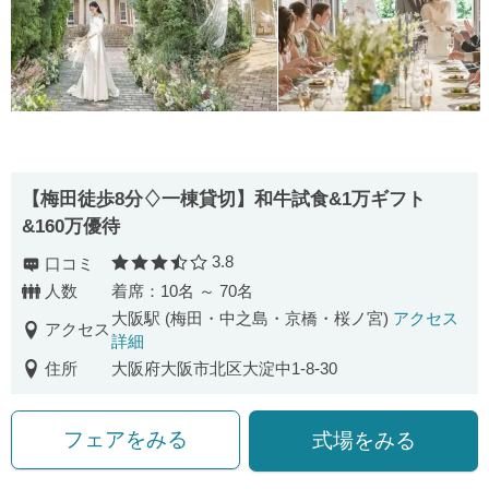
【梅田徒歩8分♢一棟貸切】和牛試食&1万ギフト
&160万優待
3.8
口コミ
口コミ評価
人数
着席：10名 ～ 70名
大阪駅 (梅田・中之島・京橋・桜ノ宮)
アクセス
アクセス
詳細
住所
大阪府大阪市北区大淀中1-8-30
フェアをみる
式場をみる