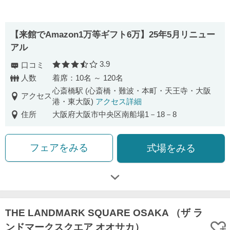
【来館でAmazon1万等ギフト6万】25年5月リニュー
アル
3.9
口コミ
口コミ評価
人数
着席：10名 ～ 120名
心斎橋駅 (心斎橋・難波・本町・天王寺・大阪
アクセス
港・東大阪)
アクセス詳細
住所
大阪府大阪市中央区南船場1－18－8
フェアをみる
式場をみる
THE LANDMARK SQUARE OSAKA （ザ ラ
ンドマークスクエア オオサカ）