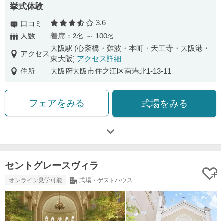
挙式体験
3.6
口コミ
口コミ評価
人数
着席：2名 ～ 100名
大阪駅 (心斎橋・難波・本町・天王寺・大阪港・
アクセス
東大阪)
アクセス詳細
住所
大阪府大阪市住之江区南港北1-13-11
フェアをみる
式場をみる
セントグレースヴィラ
オンライン見学可能
式場・ゲストハウス