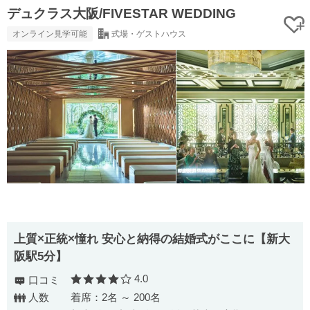
デュクラス大阪/FIVESTAR WEDDING
オンライン見学可能
式場・ゲストハウス
上質×正統×憧れ 安心と納得の結婚式がここに【新大
阪駅5分】
4.0
口コミ
口コミ評価
人数
着席：2名 ～ 200名