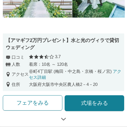
【アマギフ2万円プレゼント】水と光のヴィラで貸切
ウェディング
3.7
口コミ
口コミ評価
人数
着席：10名 ～ 120名
谷町4丁目駅 (梅田・中之島・京橋・桜ノ宮)
アク
アクセス
セス詳細
住所
大阪府大阪市中央区農人橋2－4－20
フェアをみる
式場をみる