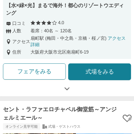
【水×緑×光】まるで海外！都心のリゾートウエディ
ング
4.0
口コミ
口コミ評価
人数
着席：40名 ～ 120名
扇町駅 (梅田・中之島・京橋・桜ノ宮)
アクセス
アクセス
詳細
住所
大阪府大阪市北区南扇町6-19
フェアをみる
式場をみる
セント・ラファエロチャペル御堂筋～アンジ
ェルミエール～
オンライン見学可能
式場・ゲストハウス