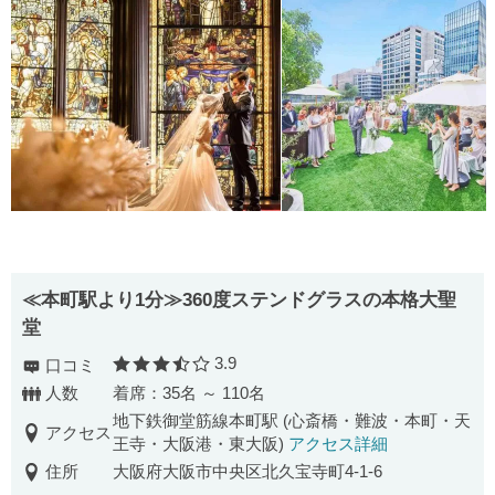
≪本町駅より1分≫360度ステンドグラスの本格大聖
堂
3.9
口コミ
口コミ評価
人数
着席：35名 ～ 110名
地下鉄御堂筋線本町駅 (心斎橋・難波・本町・天
アクセス
王寺・大阪港・東大阪)
アクセス詳細
住所
大阪府大阪市中央区北久宝寺町4-1-6