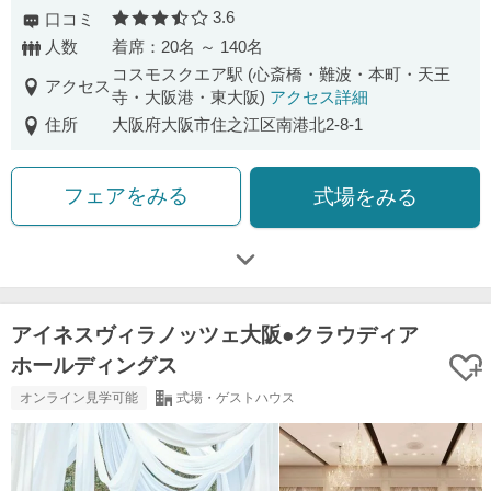
3.6
口コミ
口コミ評価
人数
着席：20名 ～ 140名
コスモスクエア駅 (心斎橋・難波・本町・天王
アクセス
寺・大阪港・東大阪)
アクセス詳細
住所
大阪府大阪市住之江区南港北2-8-1
フェアをみる
式場をみる
アイネスヴィラノッツェ大阪●クラウディア
ホールディングス
オンライン見学可能
式場・ゲストハウス