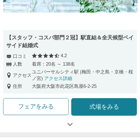
【スタッフ・コスパ部門２冠】駅直結＆全天候型ベイ
サイド結婚式
4.2
口コミ
口コミ評価
人数
着席：20名 ～ 138名
ユニバーサルシティ駅 (梅田・中之島・京橋・桜
アクセス
ノ宮)
アクセス詳細
住所
大阪府大阪市此花区島屋6-2-25
フェアをみる
式場をみる