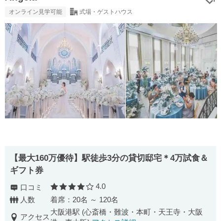
オンライン見学可能
式場・ゲストハウス
【最大160万優待】駅徒歩3分の貸切邸宅＊4万試食＆
ギフト券
4.0
口コミ
口コミ評価
人数
着席：20名 ～ 120名
大阪港駅 (心斎橋・難波・本町・天王寺・大阪
アクセス