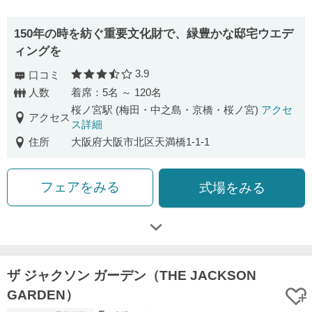
150年の時を紡ぐ重要文化財で、緑豊かな邸宅ウエデ
ィングを
3.9
口コミ
口コミ評価
人数
着席：5名 ～ 120名
桜ノ宮駅 (梅田・中之島・京橋・桜ノ宮)
アクセ
アクセス
ス詳細
住所
大阪府大阪市北区天満橋1-1-1
フェアをみる
式場をみる
ザ ジャクソン ガーデン（THE JACKSON
GARDEN）