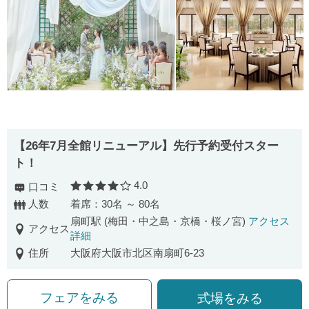
【26年7月全館リニューアル】先行予約受付スター
ト！
4.0
口コミ
口コミ評価
人数
着席：30名 ～ 80名
扇町駅 (梅田・中之島・京橋・桜ノ宮)
アクセス
アクセス
詳細
住所
大阪府大阪市北区南扇町6-23
フェアをみる
式場をみる