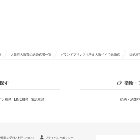
覧
大阪府大阪市の結婚式場一覧
グランドプリンスホテル大阪ベイで結婚式
挙式実
探す
指輪・
イン相談
LINE相談
電話相談
婚約・結婚
連情報の受領と利用について
プライバシーポリシー