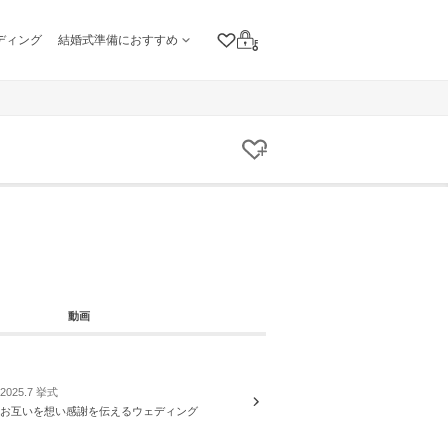
ディング
結婚式準備におすすめ
クリップリスト
ログイン
クリップする
動画
2025.7 挙式
お互いを想い感謝を伝えるウェディング