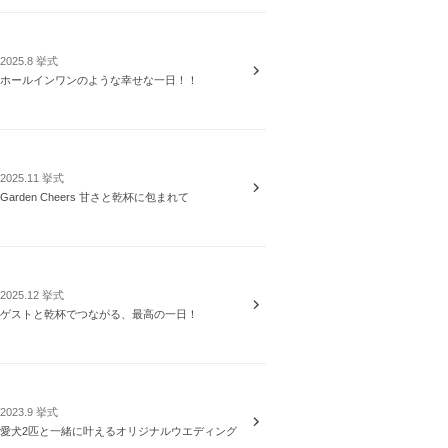
2025.8 挙式
ホールインワンのような幸せな一日！！
2025.11 挙式
Garden Cheers 甘さと乾杯に包まれて
2025.12 挙式
ゲストと乾杯でつながる、最高の一日！
2023.9 挙式
愛犬2匹と一緒に叶えるオリジナルウエディング