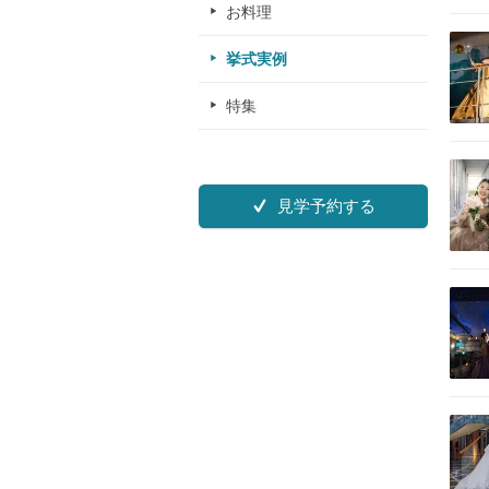
お料理
挙式実例
特集
見学予約する