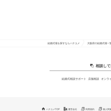
結婚式場を探すならハナユメ
大阪府の結婚式場一
相談して
結婚式相談サポート
店舗相談
オンラ
ハナユメTOP
運営会社
利用規約
個人関