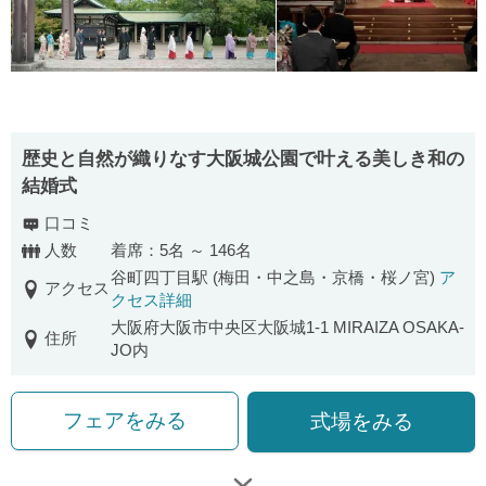
歴史と自然が織りなす大阪城公園で叶える美しき和の
結婚式
口コミ
人数
着席：5名 ～ 146名
谷町四丁目駅 (梅田・中之島・京橋・桜ノ宮)
ア
アクセス
クセス詳細
大阪府大阪市中央区大阪城1-1 MIRAIZA OSAKA-
住所
JO内
フェアをみる
式場をみる