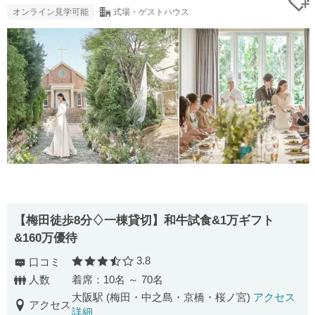
オンライン見学可能
式場・ゲストハウス
【梅田徒歩8分♢一棟貸切】和牛試食&1万ギフト
&160万優待
3.8
口コミ
口コミ評価
人数
着席：10名 ～ 70名
大阪駅 (梅田・中之島・京橋・桜ノ宮)
アクセス
アクセス
詳細