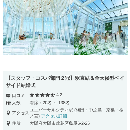
【スタッフ・コスパ部門２冠】駅直結＆全天候型ベイ
サイド結婚式
4.2
口コミ
口コミ評価
人数
着席：20名 ～ 138名
ユニバーサルシティ駅 (梅田・中之島・京橋・桜
アクセス
ノ宮)
アクセス詳細
住所
大阪府大阪市此花区島屋6-2-25