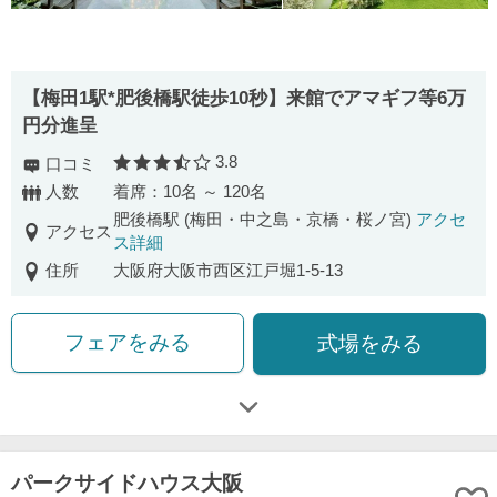
【梅田1駅*肥後橋駅徒歩10秒】来館でアマギフ等6万
円分進呈
3.8
口コミ
口コミ評価
人数
着席：10名 ～ 120名
肥後橋駅 (梅田・中之島・京橋・桜ノ宮)
アクセ
アクセス
ス詳細
住所
大阪府大阪市西区江戸堀1-5-13
フェアをみる
式場をみる
パークサイドハウス大阪