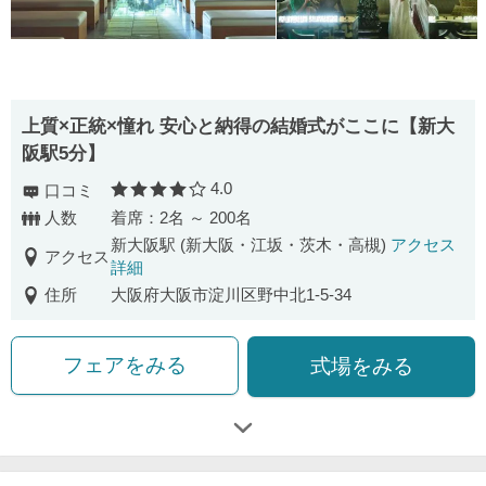
上質×正統×憧れ 安心と納得の結婚式がここに【新大
阪駅5分】
4.0
口コミ
口コミ評価
人数
着席：2名 ～ 200名
新大阪駅 (新大阪・江坂・茨木・高槻)
アクセス
アクセス
詳細
住所
大阪府大阪市淀川区野中北1-5-34
フェアをみる
式場をみる