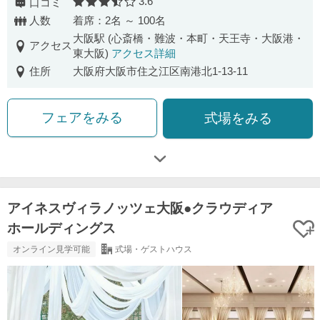
3.6
口コミ
口コミ評価
人数
着席：2名 ～ 100名
大阪駅 (心斎橋・難波・本町・天王寺・大阪港・
アクセス
東大阪)
アクセス詳細
住所
大阪府大阪市住之江区南港北1-13-11
フェアをみる
式場をみる
アイネスヴィラノッツェ大阪●クラウディア
ホールディングス
オンライン見学可能
式場・ゲストハウス