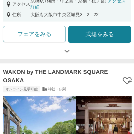
京橋駅 (梅田・中之島・京橋・桜ノ宮)
アクセス
アクセス
詳細
住所
大阪府大阪市中央区城見2－2－22
フェアをみる
式場をみる
WAKON by THE LANDMARK SQUARE
OSAKA
オンライン見学可能
神社・仏閣