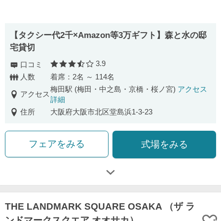
【タクシー代2千×Amazon等3万ギフト】森と水の邸
宅貸切
3.9
口コミ
口コミ評価
人数
着席：2名 ～ 114名
梅田駅 (梅田・中之島・京橋・桜ノ宮)
アクセス
アクセス
詳細
住所
大阪府大阪市北区堂島浜1-3-23
フェアをみる
式場をみる
THE LANDMARK SQUARE OSAKA （ザ ラ
ンドマークスクエア オオサカ）