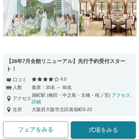
【26年7月全館リニューアル】先行予約受付スター
ト！
4.0
口コミ
口コミ評価
人数
着席：30名 ～ 80名
扇町駅 (梅田・中之島・京橋・桜ノ宮)
アクセス
アクセス
詳細
住所
大阪府大阪市北区南扇町6-23
フェアをみる
式場をみる