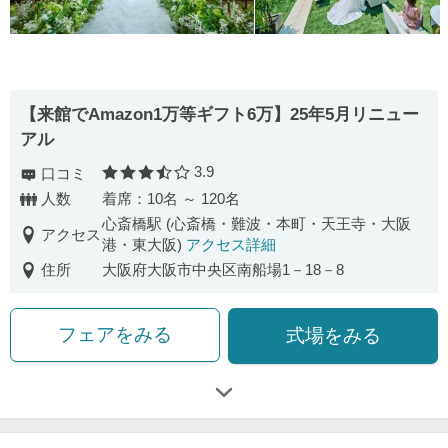
【来館でAmazon1万等ギフト6万】25年5月リニュー
アル
3.9
口コミ
口コミ評価
人数
着席：10名 ～ 120名
心斎橋駅 (心斎橋・難波・本町・天王寺・大阪
アクセス
港・東大阪)
アクセス詳細
住所
大阪府大阪市中央区南船場1－18－8
フェアをみる
式場をみる