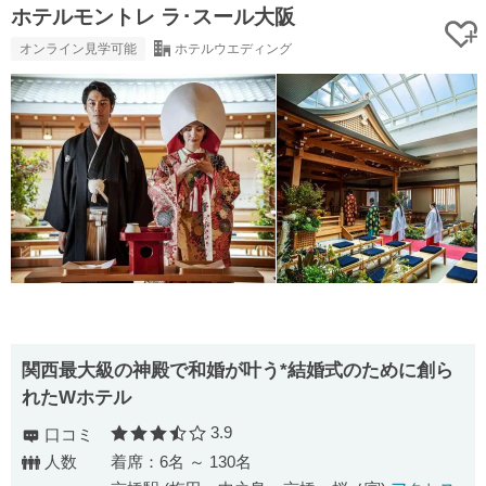
ホテルモントレ ラ･スール大阪
オンライン見学可能
ホテルウエディング
関西最大級の神殿で和婚が叶う*結婚式のために創ら
れたWホテル
3.9
口コミ
口コミ評価
人数
着席：6名 ～ 130名