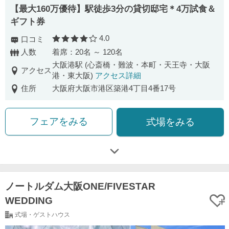
【最大160万優待】駅徒歩3分の貸切邸宅＊4万試食＆
ギフト券
4.0
口コミ
口コミ評価
人数
着席：20名 ～ 120名
大阪港駅 (心斎橋・難波・本町・天王寺・大阪
アクセス
港・東大阪)
アクセス詳細
住所
大阪府大阪市港区築港4丁目4番17号
フェアをみる
式場をみる
ノートルダム大阪ONE/FIVESTAR
WEDDING
式場・ゲストハウス