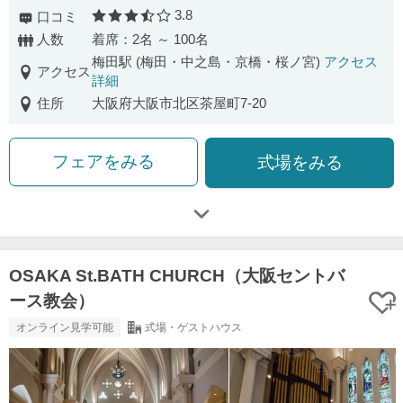
3.8
口コミ
口コミ評価
人数
着席：2名 ～ 100名
梅田駅 (梅田・中之島・京橋・桜ノ宮)
アクセス
アクセス
詳細
住所
大阪府大阪市北区茶屋町7-20
フェアをみる
式場をみる
OSAKA St.BATH CHURCH（大阪セントバ
ース教会）
オンライン見学可能
式場・ゲストハウス