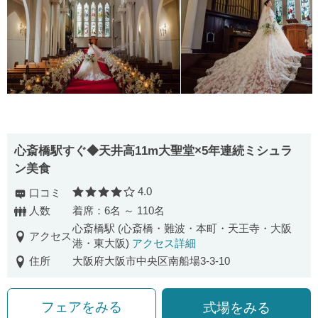
心斎橋駅すぐ◆天井高11m大聖堂×5年連続ミシュラ
ン美食
4.0
口コミ
口コミ評価
人数
着席：6名 ～ 110名
心斎橋駅 (心斎橋・難波・本町・天王寺・大阪
アクセス
港・東大阪)
アクセス詳細
住所
大阪府大阪市中央区南船場3-3-10
フェアをみる
式場をみる