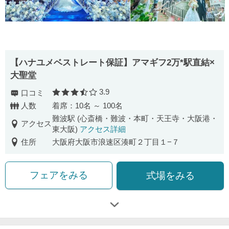
【ハナユメベストレート保証】アマギフ2万*駅直結×
大聖堂
3.9
口コミ
口コミ評価
人数
着席：10名 ～ 100名
難波駅 (心斎橋・難波・本町・天王寺・大阪港・
アクセス
東大阪)
アクセス詳細
住所
大阪府大阪市浪速区湊町２丁目１−７
フェアをみる
式場をみる