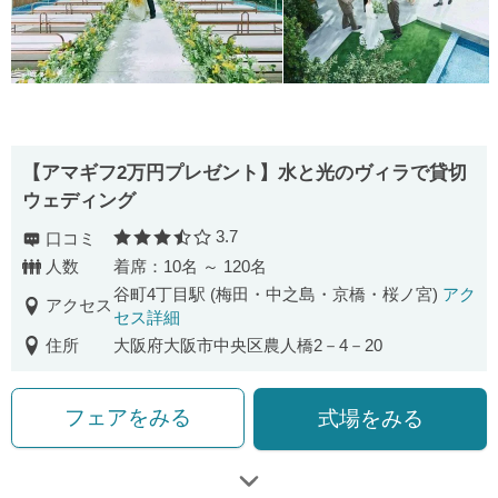
【アマギフ2万円プレゼント】水と光のヴィラで貸切
ウェディング
3.7
口コミ
口コミ評価
人数
着席：10名 ～ 120名
谷町4丁目駅 (梅田・中之島・京橋・桜ノ宮)
アク
アクセス
セス詳細
住所
大阪府大阪市中央区農人橋2－4－20
フェアをみる
式場をみる