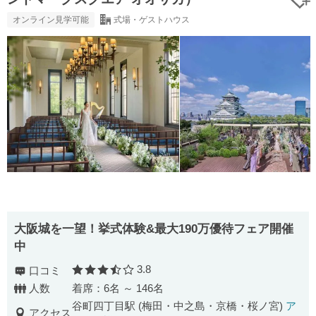
オンライン見学可能
式場・ゲストハウス
大阪城を一望！挙式体験&最大190万優待フェア開催
中
3.8
口コミ
口コミ評価
人数
着席：6名 ～ 146名
谷町四丁目駅 (梅田・中之島・京橋・桜ノ宮)
ア
アクセス