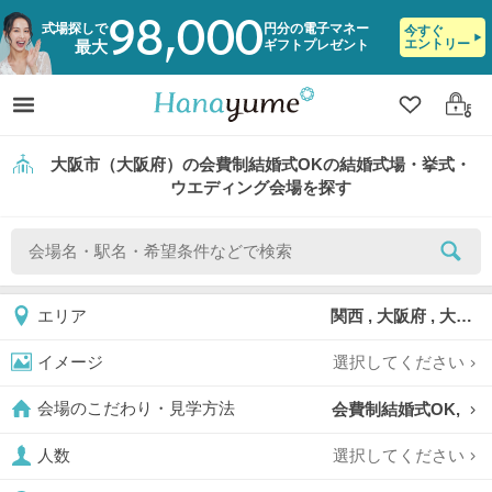
98,000
式場探しで
円分の電子マネー
今すぐ
エントリー
ギフトプレゼント
最大
クリップ
ログ
大阪市（大阪府）の会費制結婚式OKの結婚式場・挙式・
ウエディング会場を探す
関西 , 大阪府 , 大阪市
エリア
選択してください
イメージ
会費制結婚式OK,
会場のこだわり・見学方法
選択してください
人数